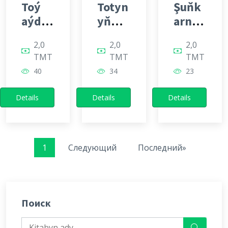
Toý
Totyn
Şuňk
aýdy
yň
arna
mlary
hekaý
ma
2,0
2,0
2,0
atlary
TMT
TMT
TMT
40
34
23
Details
Details
Details
1
Следующий
Последний»
Поиск