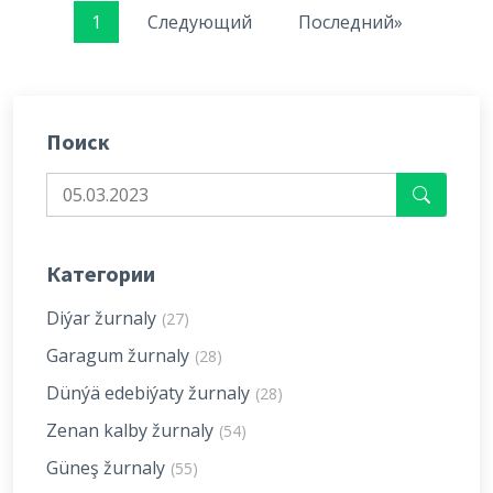
1
Следующий
Последний»
Поиск
Категории
Diýar žurnaly
(27)
Garagum žurnaly
(28)
Dünýä edebiýaty žurnaly
(28)
Zenan kalby žurnaly
(54)
Güneş žurnaly
(55)