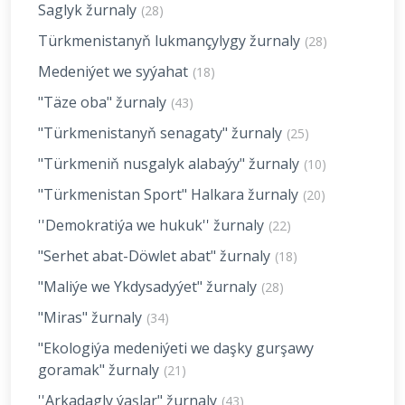
Saglyk žurnaly
(28)
Türkmenistanyň lukmançylygy žurnaly
(28)
Medeniýet we syýahat
(18)
"Täze oba" žurnaly
(43)
"Türkmenistanyň senagaty" žurnaly
(25)
"Türkmeniň nusgalyk alabaýy" žurnaly
(10)
"Türkmenistan Sport" Halkara žurnaly
(20)
''Demokratiýa we hukuk'' žurnaly
(22)
"Serhet abat-Döwlet abat" žurnaly
(18)
"Maliýe we Ykdysadyýet" žurnaly
(28)
"Miras" žurnaly
(34)
"Ekologiýa medeniýeti we daşky gurşawy
goramak" žurnaly
(21)
''Arkadagly ýaşlar" žurnaly
(43)