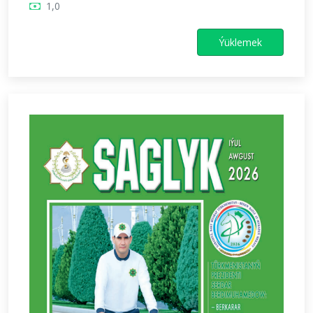
1,0
Ýüklemek