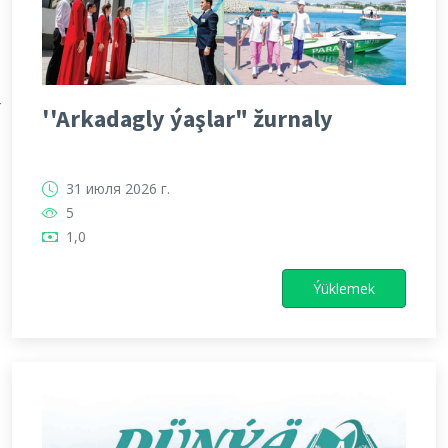
Х
''Arkadagly ýaşlar" žurnaly
31 июля 2026 г.
5
1,0
Ýüklemek