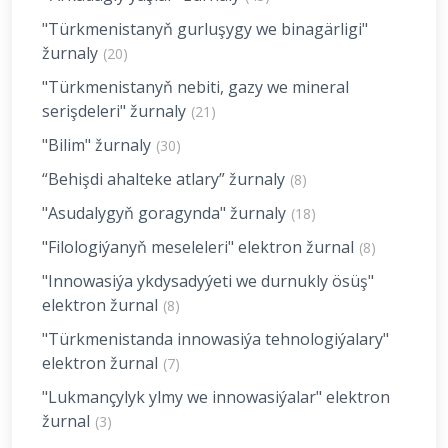
"Türkmenistanyň gurluşygy we binagärligi"
žurnaly
(20)
"Türkmenistanyň nebiti, gazy we mineral
serişdeleri" žurnaly
(21)
"Bilim" žurnaly
(30)
“Behişdi ahalteke atlary” žurnaly
(8)
"Asudalygyň goragynda" žurnaly
(18)
"Filologiýanyň meseleleri" elektron žurnal
(8)
"Innowasiýa ykdysadyýeti we durnukly ösüş"
elektron žurnal
(8)
"Türkmenistanda innowasiýa tehnologiýalary"
elektron žurnal
(7)
"Lukmançylyk ylmy we innowasiýalar" elektron
žurnal
(3)