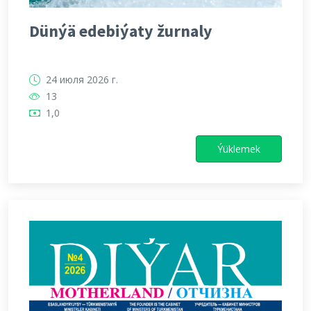
Dünýä edebiýaty žurnaly
24 июля 2026 г.
13
1,0
Ýüklemek