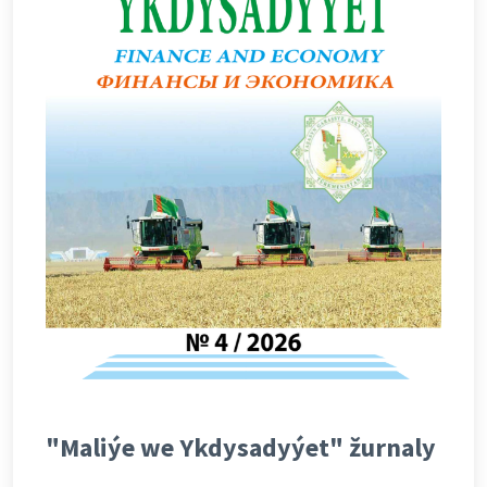
"Maliýe we Ykdysadyýet" žurnaly