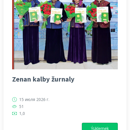
Zenan kalby žurnaly
15 июля 2026 г.
51
1,0
Ýüklemek