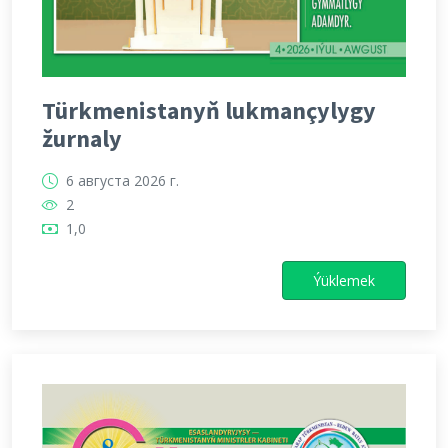
Türkmenistanyň lukmançylygy
žurnaly
6 августа 2026 г.
2
1,0
Ýüklemek