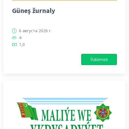
Güneş žurnaly
6 августа 2026 г.
4
1,0
Ýüklemek