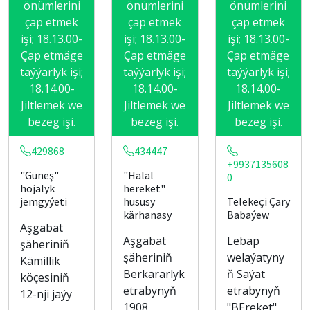
önümlerini
önümlerini
önümlerini
çap etmek
çap etmek
çap etmek
işi; 18.13.00-
işi; 18.13.00-
işi; 18.13.00-
Çap etmäge
Çap etmäge
Çap etmäge
taýýarlyk işi;
taýýarlyk işi;
taýýarlyk işi;
18.14.00-
18.14.00-
18.14.00-
Jiltlemek we
Jiltlemek we
Jiltlemek we
bezeg işi.
bezeg işi.
bezeg işi.
429868
434447
+9937135608
"Güneş"
"Halal
0
hojalyk
hereket"
jemgyýeti
hususy
Telekeçi Çary
kärhanasy
Babaýew
Aşgabat
Aşgabat
Lebap
şäheriniň
şäheriniň
welaýatyny
Kämillik
Berkararlyk
ň Saýat
köçesiniň
etrabynyň
etrabynyň
12-nji jaýy
1908
"BEreket"