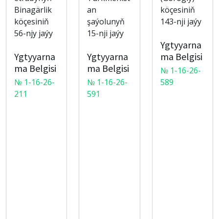
Binagärlik
an
köçesiniň
köçesiniň
şaýolunyň
143-nji jaýy
56-njy jaýy
15-nji jaýy
Ygtyyarna
Ygtyyarna
Ygtyyarna
ma Belgisi
ma Belgisi
ma Belgisi
№ 1-16-26-
№ 1-16-26-
№ 1-16-26-
589
211
591