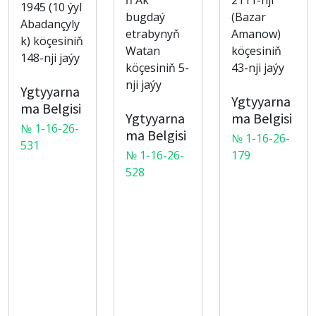
ň Ak
2111-nji
1945 (10 ýyl
bugdaý
(Bazar
Abadançyly
etrabynyň
Amanow)
k) köçesiniň
Watan
köçesiniň
148-nji jaýy
köçesiniň 5-
43-nji jaýy
nji jaýy
Ygtyyarna
Ygtyyarna
ma Belgisi
Ygtyyarna
ma Belgisi
№ 1-16-26-
ma Belgisi
№ 1-16-26-
531
№ 1-16-26-
179
528