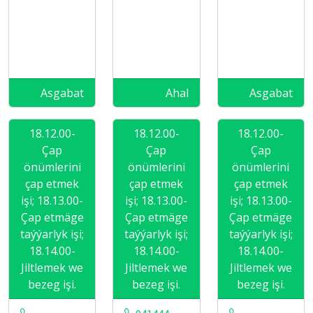
Asgabat
Ahal
Asgabat
18.12.00-
18.12.00-
18.12.00-
Çap
Çap
Çap
önümlerini
önümlerini
önümlerini
çap etmek
çap etmek
çap etmek
işi; 18.13.00-
işi; 18.13.00-
işi; 18.13.00-
Çap etmäge
Çap etmäge
Çap etmäge
taýýarlyk işi;
taýýarlyk işi;
taýýarlyk işi;
18.14.00-
18.14.00-
18.14.00-
Jiltlemek we
Jiltlemek we
Jiltlemek we
bezeg işi.
bezeg işi.
bezeg işi.