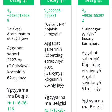
bezeg işi.
bezeg işi.
bezeg işi.
222905
+9936218968
222871
+9936155392
8
2
"Garant PM"
Telekeçi
hojalyk
"Gündogar
Atamuhamm
jemgyýeti
ýyldyzy"
et Seýtliýew
hususy
Aşgabat
kärhanasy
Aşgabat
şaheriniň
Aşgabat
şaheri
Köpetdag
şaheriniň
2127-nji
etrabynyň
Köpetdag
(G.Gulyýew)
1995
etrabynyň
köçesiniň
(Galkynyş)
Arçabil
62-nji jaýy
köçesiniň
şaýolunyň
66-njy jaýy
51-nji jaýy
Ygtyyarna
ma Belgisi
Ygtyyarna
Ygtyyarna
ma Belgisi
№ 1-16-26-
ma Belgisi
116
№ 1-16-26-