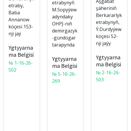
Aşgabat
etrabynyň
etraby,
şäheriniň
M.Sopyýew
Baba
Berkararlyk
adyndaky
Annanow
etrabynyň,
OHPJ-niň
köçesi 153-
Ý.Durdyýew
demirgazyk
nji jaý
köçesi 52-
-gündogar
nji jaýy
tarapynda
Ygtyyarna
ma Belgisi
Ygtyyarna
Ygtyyarna
№ 1-16-26-
ma Belgisi
ma Belgisi
502
№ 2-16-26-
№ 5-16-26-
503
269