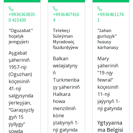
+9936363835
+9936407416
+9936461176
0 415430
4
1
"Oguzabat"
Telekeçi
"Jahan
hojalyk
Süleýman
gurluşyk"
jemgyýeti
Myradowiç
hususy
Ýazdurdyýew
kärhanasy
Aşgabat
Balkan
Mary
şäheriniň
welaýatyny
şäheriniň
1957-nji
ň
"19-njy
(Oguzhan)
Türkmenba
fewral"
köçesiniň
şy şäheriniň
köçesiniň
41-nji
Halkara
11-nji
salgysynda
howa
jaýynyň 1-
ýerleşýän,
menziliniň
nji gatynda
"Garaşsyzly
köne
gyň 15
Ygtyyarna
ştabynyň 1-
ýyllygy"
ma Belgisi
nji gatynda
söwda