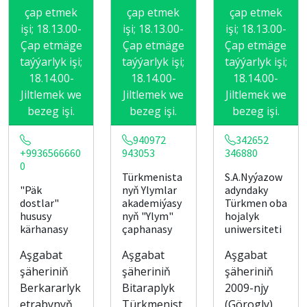
çap etmek
çap etmek
çap etmek
işi; 18.13.00-
işi; 18.13.00-
işi; 18.13.00-
Çap etmäge
Çap etmäge
Çap etmäge
taýýarlyk işi;
taýýarlyk işi;
taýýarlyk işi;
18.14.00-
18.14.00-
18.14.00-
Jiltlemek we
Jiltlemek we
Jiltlemek we
bezeg işi.
bezeg işi.
bezeg işi.
940972
342652
+9936566660
943053
346880
0
Türkmenista
S.A.Nyýazow
"Päk
nyň Ylymlar
adyndaky
dostlar"
akademiýasy
Türkmen oba
hususy
nyň "Ylym"
hojalyk
kärhanasy
çaphanasy
uniwersiteti
Aşgabat
Aşgabat
Aşgabat
şäheriniň
şäheriniň
şäheriniň
Berkararlyk
Bitaraplyk
2009-njy
etrabynyň
Türkmenist
(Görogly)