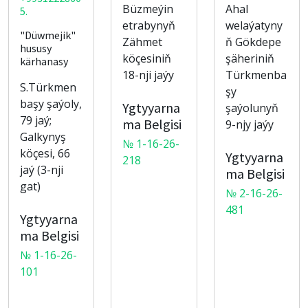
Büzmeýin
Ahal
5.
etrabynyň
welaýatyny
"Düwmejik"
Zähmet
ň Gökdepe
hususy
köçesiniň
şäheriniň
kärhanasy
18-nji jaýy
Türkmenba
S.Türkmen
şy
başy şaýoly,
Ygtyyarna
şaýolunyň
79 jaý;
ma Belgisi
9-njy jaýy
Galkynyş
№ 1-16-26-
köçesi, 66
Ygtyyarna
218
jaý (3-nji
ma Belgisi
gat)
№ 2-16-26-
481
Ygtyyarna
ma Belgisi
№ 1-16-26-
101