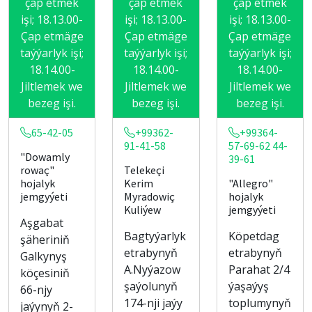
çap etmek
çap etmek
çap etmek
işi; 18.13.00-
işi; 18.13.00-
işi; 18.13.00-
Çap etmäge
Çap etmäge
Çap etmäge
taýýarlyk işi;
taýýarlyk işi;
taýýarlyk işi;
18.14.00-
18.14.00-
18.14.00-
Jiltlemek we
Jiltlemek we
Jiltlemek we
bezeg işi.
bezeg işi.
bezeg işi.
65-42-05
+99362-
+99364-
91-41-58
57-69-62 44-
"Dowamly
39-61
rowaç"
Telekeçi
hojalyk
Kerim
"Allegro"
jemgyýeti
Myradowiç
hojalyk
Kuliýew
jemgyýeti
Aşgabat
Bagtyýarlyk
Köpetdag
şäheriniň
etrabynyň
etrabynyň
Galkynyş
A.Nyýazow
Parahat 2/4
köçesiniň
şaýolunyň
ýaşaýyş
66-njy
174-nji jaýy
toplumynyň
jaýynyň 2-