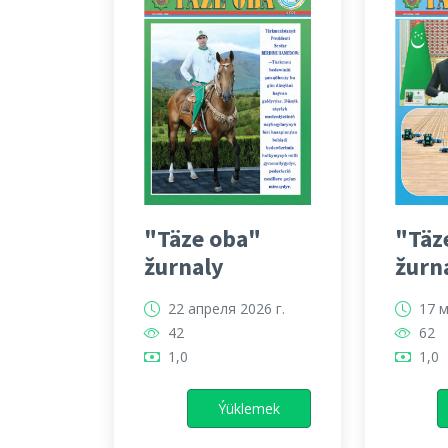
"Täze oba"
"Täz
žurnaly
žurn
22 апреля 2026 г.
17 м
42
62
1,0
1,0
Ýüklemek