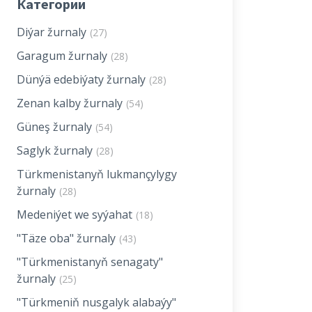
Категории
Diýar žurnaly
(27)
Garagum žurnaly
(28)
Dünýä edebiýaty žurnaly
(28)
Zenan kalby žurnaly
(54)
Güneş žurnaly
(54)
Saglyk žurnaly
(28)
Türkmenistanyň lukmançylygy
žurnaly
(28)
Medeniýet we syýahat
(18)
"Täze oba" žurnaly
(43)
"Türkmenistanyň senagaty"
žurnaly
(25)
"Türkmeniň nusgalyk alabaýy"