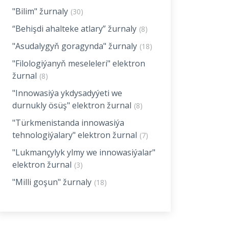
"Bilim" žurnaly
(30)
“Behişdi ahalteke atlary” žurnaly
(8)
"Asudalygyň goragynda" žurnaly
(18)
"Filologiýanyň meseleleri" elektron
žurnal
(8)
"Innowasiýa ykdysadyýeti we
durnukly ösüş" elektron žurnal
(8)
"Türkmenistanda innowasiýa
tehnologiýalary" elektron žurnal
(7)
"Lukmançylyk ylmy we innowasiýalar"
elektron žurnal
(3)
"Milli goşun" žurnaly
(18)