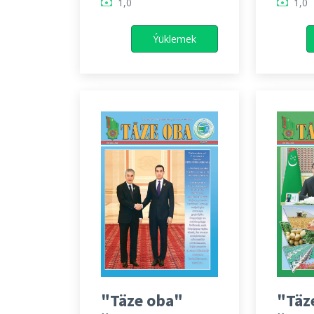
1,0
1,0
Ýüklemek
"Täze oba"
"Täz