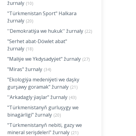
žurnaly
(10)
"Türkmenistan Sport" Halkara
žurnaly
(20)
''Demokratiýa we hukuk'' žurnaly
(22)
"Serhet abat-Döwlet abat"
žurnaly
(18)
"Maliýe we Ykdysadyýet" žurnaly
(27)
"Miras" žurnaly
(34)
"Ekologiýa medeniýeti we daşky
gurşawy goramak" žurnaly
(21)
''Arkadagly ýaşlar" žurnaly
(43)
"Türkmenistanyň gurluşygy we
binagärligi" žurnaly
(20)
"Türkmenistanyň nebiti, gazy we
mineral serişdeleri" žurnaly
(21)