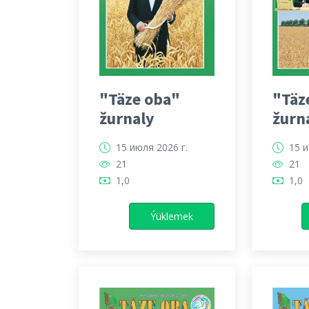
"Täze oba"
"Täz
žurnaly
žurn
15 июля 2026 г.
15 и
21
21
1,0
1,0
Ýüklemek