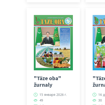
"Täze oba"
"Täz
žurnaly
žurn
15 января 2026 г.
16 д
49
30