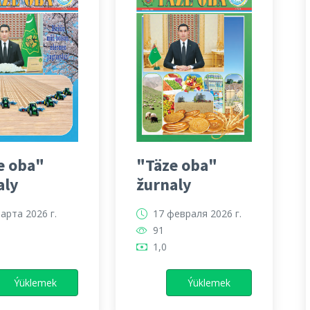
e oba"
"Täze oba"
aly
žurnaly
арта 2026 г.
17 февраля 2026 г.
91
1,0
Ýüklemek
Ýüklemek