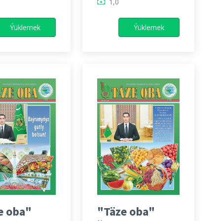
1,0
Ýüklemek
Ýüklemek
e oba"
"Täze oba"