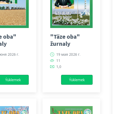
e oba"
"Täze oba"
aly
žurnaly
юня 2026 г.
19 мая 2026 г.
11
1,0
Ýüklemek
Ýüklemek