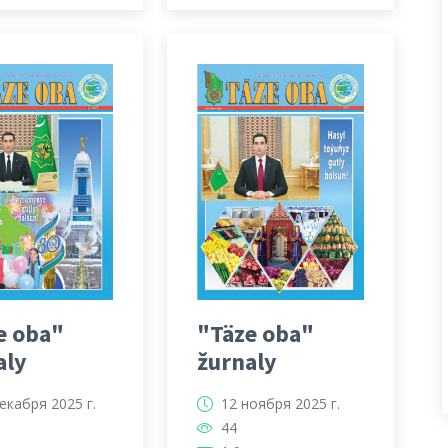
e oba"
"Täze oba"
aly
žurnaly
екабря 2025 г.
12 ноября 2025 г.
44