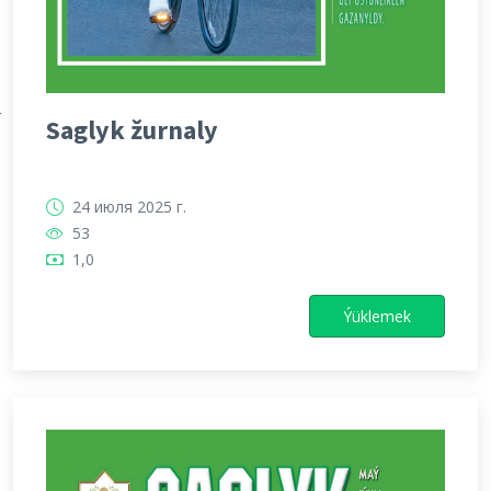
Х
Saglyk žurnaly
24 июля 2025 г.
53
1,0
Ýüklemek