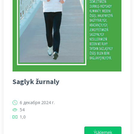
Saglyk žurnaly
6 декабря 2024 г.
54
1,0
Ýüklemek