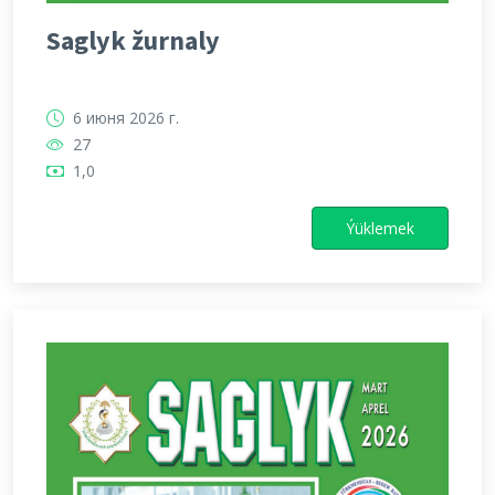
Saglyk žurnaly
6 июня 2026 г.
27
1,0
Ýüklemek