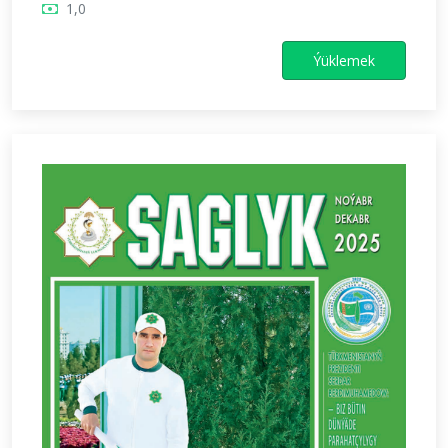
1,0
Ýüklemek