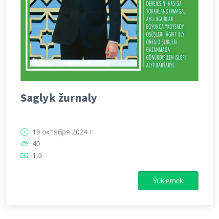
Saglyk žurnaly
19 октября 2024 г.
40
1,0
Ýüklemek