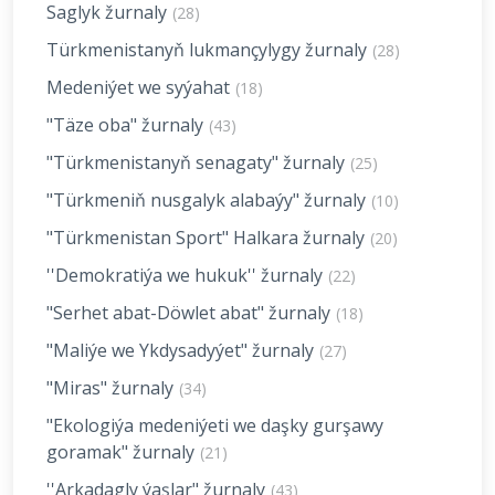
Saglyk žurnaly
(28)
Türkmenistanyň lukmançylygy žurnaly
(28)
Medeniýet we syýahat
(18)
"Täze oba" žurnaly
(43)
"Türkmenistanyň senagaty" žurnaly
(25)
"Türkmeniň nusgalyk alabaýy" žurnaly
(10)
"Türkmenistan Sport" Halkara žurnaly
(20)
''Demokratiýa we hukuk'' žurnaly
(22)
"Serhet abat-Döwlet abat" žurnaly
(18)
"Maliýe we Ykdysadyýet" žurnaly
(27)
"Miras" žurnaly
(34)
"Ekologiýa medeniýeti we daşky gurşawy
goramak" žurnaly
(21)
''Arkadagly ýaşlar" žurnaly
(43)