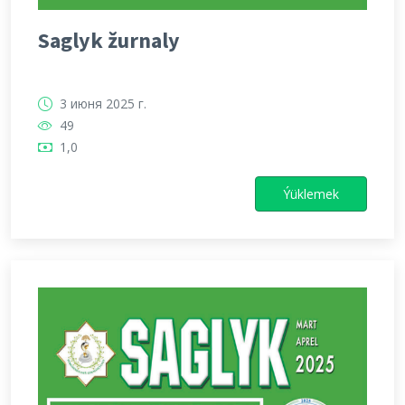
Saglyk žurnaly
3 июня 2025 г.
49
1,0
Ýüklemek