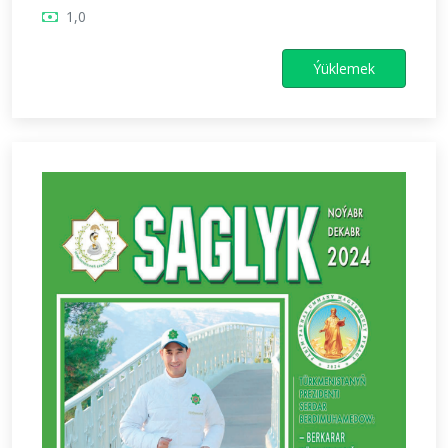
1,0
Ýüklemek