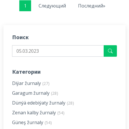
1
Следующий
Последний»
Поиск
Категории
Diýar žurnaly
(27)
Garagum žurnaly
(28)
Dünýä edebiýaty žurnaly
(28)
Zenan kalby žurnaly
(54)
Güneş žurnaly
(54)