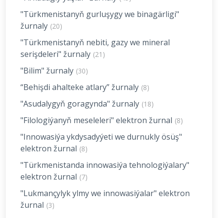
"Türkmenistanyň gurluşygy we binagärligi"
žurnaly
(20)
"Türkmenistanyň nebiti, gazy we mineral
serişdeleri" žurnaly
(21)
"Bilim" žurnaly
(30)
“Behişdi ahalteke atlary” žurnaly
(8)
"Asudalygyň goragynda" žurnaly
(18)
"Filologiýanyň meseleleri" elektron žurnal
(8)
"Innowasiýa ykdysadyýeti we durnukly ösüş"
elektron žurnal
(8)
"Türkmenistanda innowasiýa tehnologiýalary"
elektron žurnal
(7)
"Lukmançylyk ylmy we innowasiýalar" elektron
žurnal
(3)