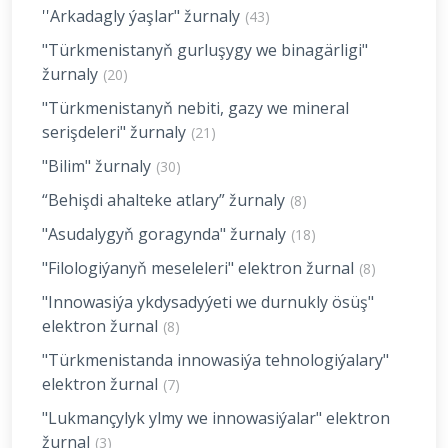
''Arkadagly ýaşlar" žurnaly
(43)
"Türkmenistanyň gurluşygy we binagärligi"
žurnaly
(20)
"Türkmenistanyň nebiti, gazy we mineral
serişdeleri" žurnaly
(21)
"Bilim" žurnaly
(30)
“Behişdi ahalteke atlary” žurnaly
(8)
"Asudalygyň goragynda" žurnaly
(18)
"Filologiýanyň meseleleri" elektron žurnal
(8)
"Innowasiýa ykdysadyýeti we durnukly ösüş"
elektron žurnal
(8)
"Türkmenistanda innowasiýa tehnologiýalary"
elektron žurnal
(7)
"Lukmançylyk ylmy we innowasiýalar" elektron
žurnal
(3)