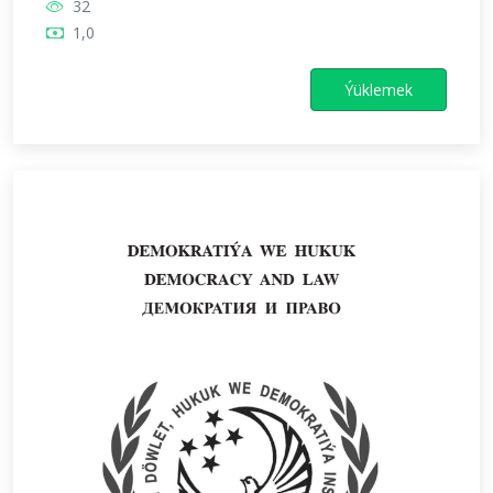
32
1,0
Ýüklemek