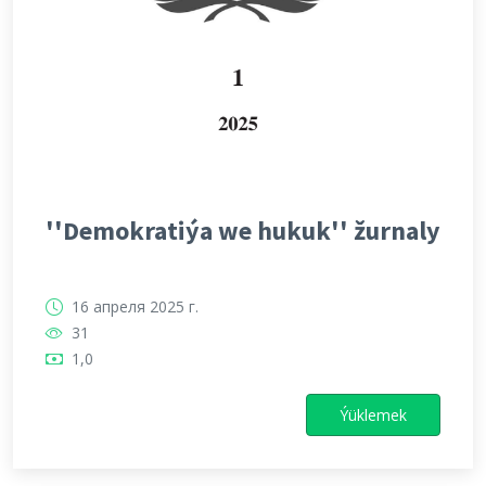
''Demokratiýa we hukuk'' žurnaly
16 апреля 2025 г.
31
1,0
Ýüklemek