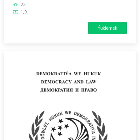
22
1,0
Ýüklemek