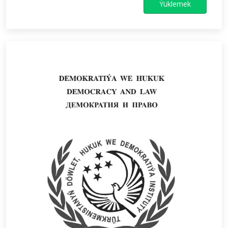
Ýüklemek