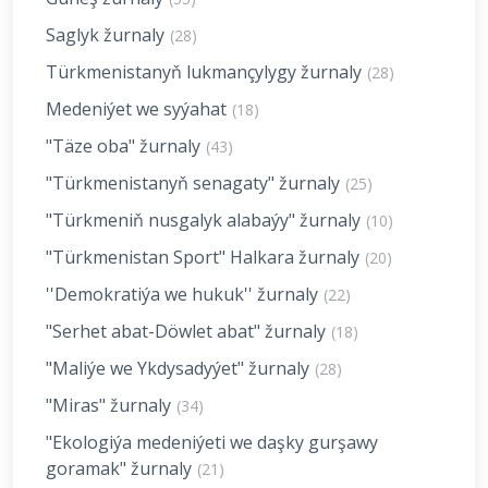
Saglyk žurnaly
(28)
Türkmenistanyň lukmançylygy žurnaly
(28)
Medeniýet we syýahat
(18)
"Täze oba" žurnaly
(43)
"Türkmenistanyň senagaty" žurnaly
(25)
"Türkmeniň nusgalyk alabaýy" žurnaly
(10)
"Türkmenistan Sport" Halkara žurnaly
(20)
''Demokratiýa we hukuk'' žurnaly
(22)
"Serhet abat-Döwlet abat" žurnaly
(18)
"Maliýe we Ykdysadyýet" žurnaly
(28)
"Miras" žurnaly
(34)
"Ekologiýa medeniýeti we daşky gurşawy
goramak" žurnaly
(21)