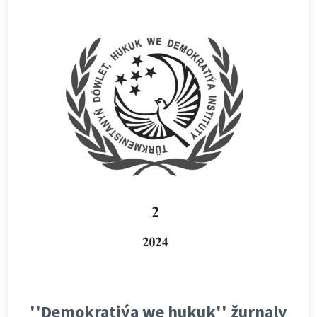
''Demokratiýa we hukuk'' žurnaly