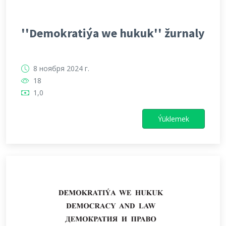
''Demokratiýa we hukuk'' žurnaly
8 ноября 2024 г.
18
1,0
Ýüklemek