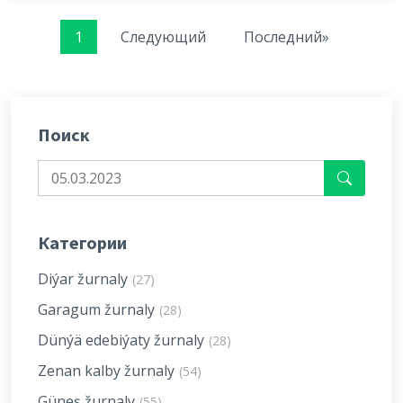
1
Следующий
Последний»
Поиск
Категории
Diýar žurnaly
(27)
Garagum žurnaly
(28)
Dünýä edebiýaty žurnaly
(28)
Zenan kalby žurnaly
(54)
Güneş žurnaly
(55)