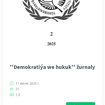
''Demokratiýa we hukuk'' žurnaly
11 июля 2025 г.
21
1,0