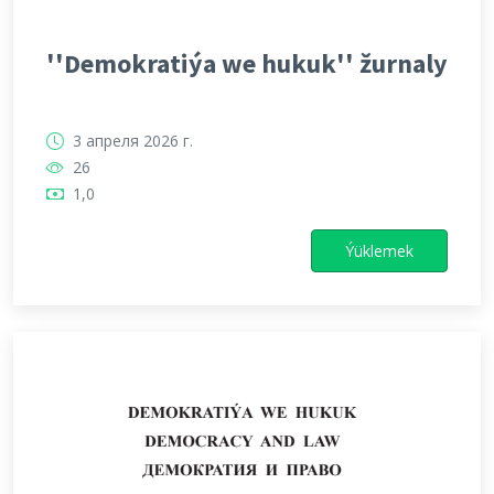
''Demokratiýa we hukuk'' žurnaly
3 апреля 2026 г.
26
1,0
Ýüklemek