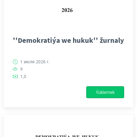
''Demokratiýa we hukuk'' žurnaly
1 июля 2026 г.
9
1,0
Ýüklemek