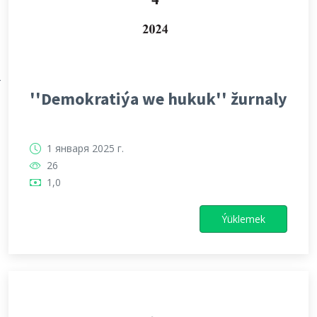
Х
''Demokratiýa we hukuk'' žurnaly
1 января 2025 г.
26
1,0
Ýüklemek