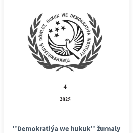
''Demokratiýa we hukuk'' žurnaly