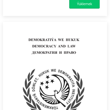
Ýüklemek