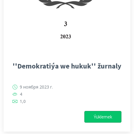
''Demokratiýa we hukuk'' žurnaly
9 ноября 2023 г.
4
1,0
Ýüklemek