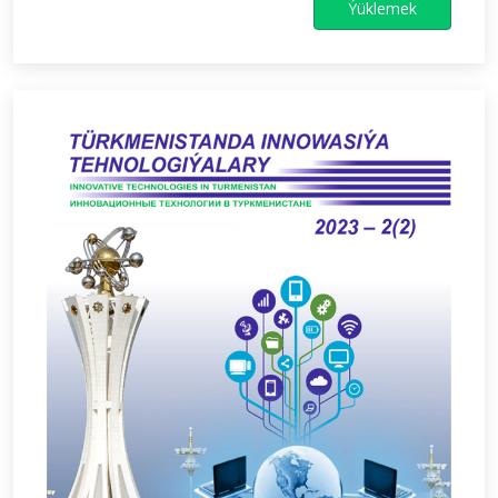
Ýüklemek