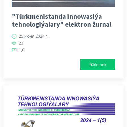
"Türkmenistanda innowasiýa
tehnologiýalary" elektron žurnal
25 июня 2024 г.
23
1,0
Ýüklemek