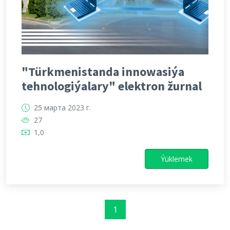
"Türkmenistanda innowasiýa
tehnologiýalary" elektron žurnal
25 марта 2023 г.
27
1,0
Ýüklemek
1