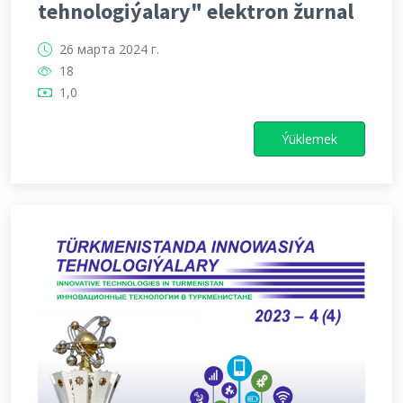
tehnologiýalary" elektron žurnal
26 марта 2024 г.
18
1,0
Ýüklemek