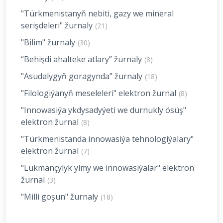
"Türkmenistanyň nebiti, gazy we mineral
serişdeleri" žurnaly
(21)
"Bilim" žurnaly
(30)
“Behişdi ahalteke atlary” žurnaly
(8)
"Asudalygyň goragynda" žurnaly
(18)
"Filologiýanyň meseleleri" elektron žurnal
(8)
"Innowasiýa ykdysadyýeti we durnukly ösüş"
elektron žurnal
(8)
"Türkmenistanda innowasiýa tehnologiýalary"
elektron žurnal
(7)
"Lukmançylyk ylmy we innowasiýalar" elektron
žurnal
(3)
"Milli goşun" žurnaly
(18)