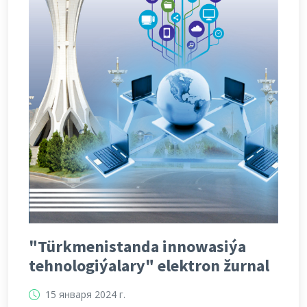
"Türkmenistanda innowasiýa
tehnologiýalary" elektron žurnal
15 января 2024 г.