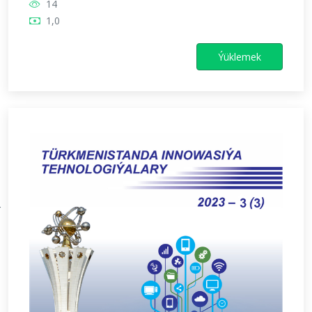
14
1,0
Ýüklemek
Х