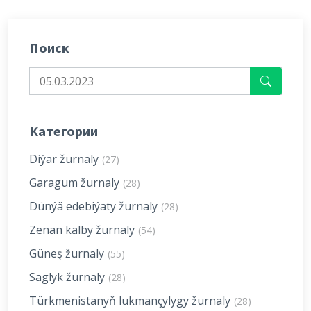
Поиск
Категории
Diýar žurnaly
(27)
Garagum žurnaly
(28)
Dünýä edebiýaty žurnaly
(28)
Zenan kalby žurnaly
(54)
Güneş žurnaly
(55)
Saglyk žurnaly
(28)
Türkmenistanyň lukmançylygy žurnaly
(28)