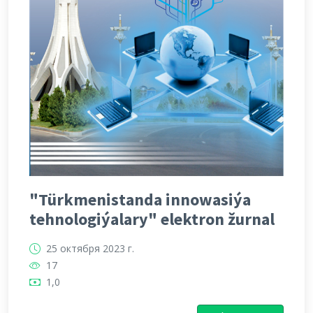
"Türkmenistanda innowasiýa
tehnologiýalary" elektron žurnal
25 октября 2023 г.
17
1,0