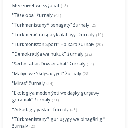
Medeniýet we syýahat
(18)
"Täze oba" žurnaly
(43)
"Türkmenistanyň senagaty" žurnaly
(25)
"Türkmeniň nusgalyk alabaýy" žurnaly
(10)
"Türkmenistan Sport" Halkara žurnaly
(20)
''Demokratiýa we hukuk'' žurnaly
(22)
"Serhet abat-Döwlet abat" žurnaly
(18)
"Maliýe we Ykdysadyýet" žurnaly
(28)
"Miras" žurnaly
(34)
"Ekologiýa medeniýeti we daşky gurşawy
goramak" žurnaly
(21)
''Arkadagly ýaşlar" žurnaly
(43)
"Türkmenistanyň gurluşygy we binagärligi"
žurnaly
(20)