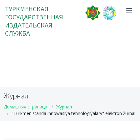
ТУРКМЕНСКАЯ
ГОСУДАРСТВЕННАЯ
ИЗДАТЕЛЬСКАЯ
СЛУЖБА
Журнал
Домашняя страница
Журнал
"Türkmenistanda innowasiýa tehnologiýalary" elektron žurnal