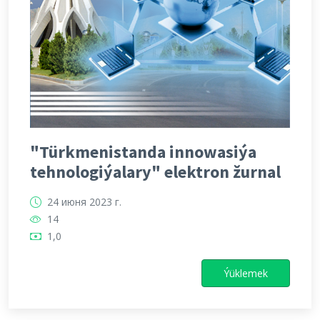
"Türkmenistanda innowasiýa
tehnologiýalary" elektron žurnal
24 июня 2023 г.
14
1,0
Ýüklemek