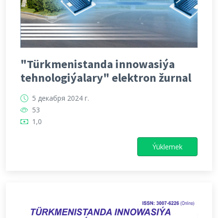
"Türkmenistanda innowasiýa
tehnologiýalary" elektron žurnal
5 декабря 2024 г.
53
1,0
Ýüklemek