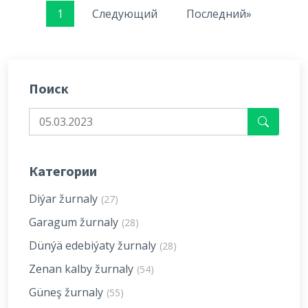
1
Следующий
Последний»
Поиск
Категории
Diýar žurnaly
(27)
Garagum žurnaly
(28)
Dünýä edebiýaty žurnaly
(28)
Zenan kalby žurnaly
(54)
Güneş žurnaly
(55)