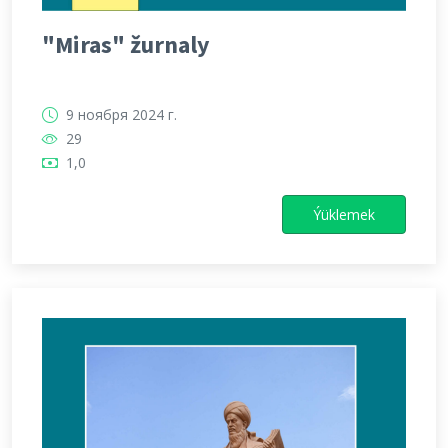
"Miras" žurnaly
9 ноября 2024 г.
29
1,0
Ýüklemek