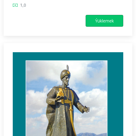
1,0
Ýüklemek