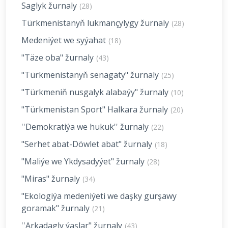
Saglyk žurnaly
(28)
Türkmenistanyň lukmançylygy žurnaly
(28)
Medeniýet we syýahat
(18)
"Täze oba" žurnaly
(43)
"Türkmenistanyň senagaty" žurnaly
(25)
"Türkmeniň nusgalyk alabaýy" žurnaly
(10)
"Türkmenistan Sport" Halkara žurnaly
(20)
''Demokratiýa we hukuk'' žurnaly
(22)
"Serhet abat-Döwlet abat" žurnaly
(18)
"Maliýe we Ykdysadyýet" žurnaly
(28)
"Miras" žurnaly
(34)
"Ekologiýa medeniýeti we daşky gurşawy
goramak" žurnaly
(21)
''Arkadagly ýaşlar" žurnaly
(43)