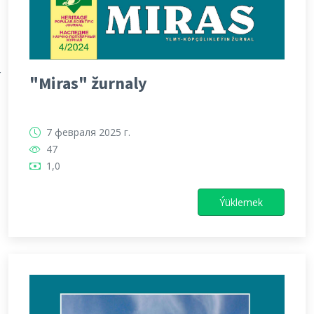
Х
"Miras" žurnaly
7 февраля 2025 г.
47
1,0
Ýüklemek