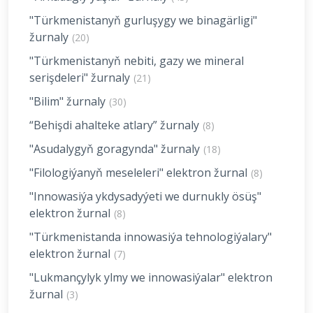
"Türkmenistanyň gurluşygy we binagärligi"
žurnaly
(20)
"Türkmenistanyň nebiti, gazy we mineral
serişdeleri" žurnaly
(21)
"Bilim" žurnaly
(30)
“Behişdi ahalteke atlary” žurnaly
(8)
"Asudalygyň goragynda" žurnaly
(18)
"Filologiýanyň meseleleri" elektron žurnal
(8)
"Innowasiýa ykdysadyýeti we durnukly ösüş"
elektron žurnal
(8)
"Türkmenistanda innowasiýa tehnologiýalary"
elektron žurnal
(7)
"Lukmançylyk ylmy we innowasiýalar" elektron
žurnal
(3)