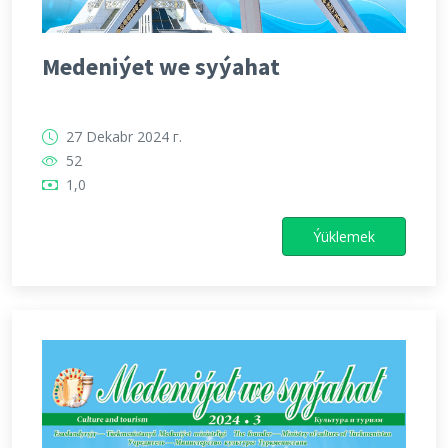
Medeniýet we syýahat
27 Dekabr 2024 г.
52
1,0
Ýüklemek