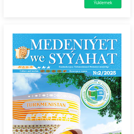
Ýüklemek