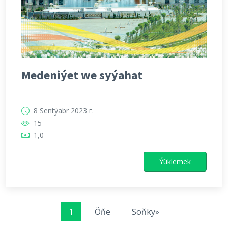
Medeniýet we syýahat
8 Sentýabr 2023 г.
15
1,0
Ýüklemek
1
Öňe
Soňky»