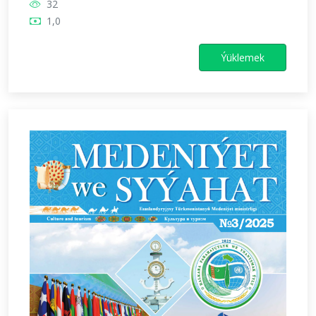
32
1,0
Ýüklemek