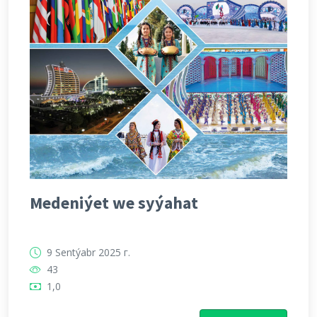
Medeniýet we syýahat
9 Sentýabr 2025 г.
43
1,0