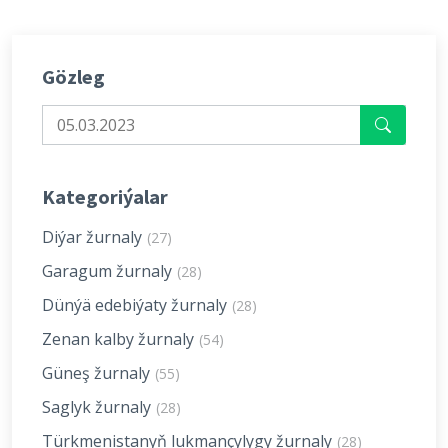
Gözleg
Kategoriýalar
Diýar žurnaly
(27)
Garagum žurnaly
(28)
Dünýä edebiýaty žurnaly
(28)
Zenan kalby žurnaly
(54)
Güneş žurnaly
(55)
Saglyk žurnaly
(28)
Türkmenistanyň lukmançylygy žurnaly
(28)