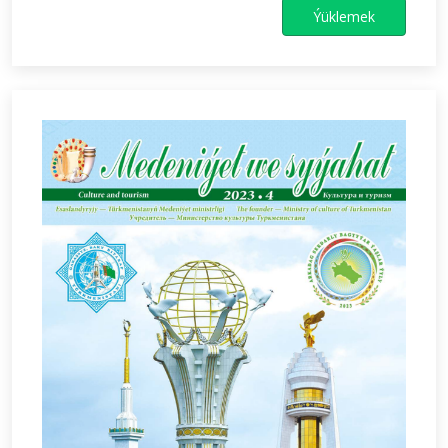
Ýüklemek