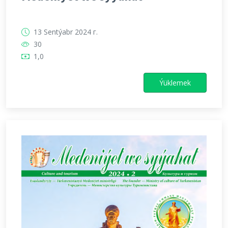
13 Sentýabr 2024 г.
30
1,0
Ýüklemek