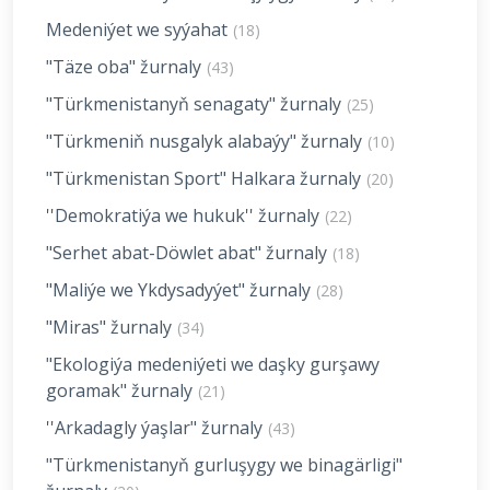
Medeniýet we syýahat
(18)
"Täze oba" žurnaly
(43)
"Türkmenistanyň senagaty" žurnaly
(25)
"Türkmeniň nusgalyk alabaýy" žurnaly
(10)
"Türkmenistan Sport" Halkara žurnaly
(20)
''Demokratiýa we hukuk'' žurnaly
(22)
"Serhet abat-Döwlet abat" žurnaly
(18)
"Maliýe we Ykdysadyýet" žurnaly
(28)
"Miras" žurnaly
(34)
"Ekologiýa medeniýeti we daşky gurşawy
goramak" žurnaly
(21)
''Arkadagly ýaşlar" žurnaly
(43)
"Türkmenistanyň gurluşygy we binagärligi"