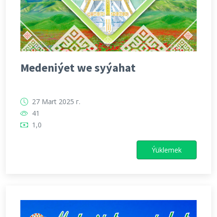
Medeniýet we syýahat
27 Mart 2025 г.
41
1,0
Ýüklemek