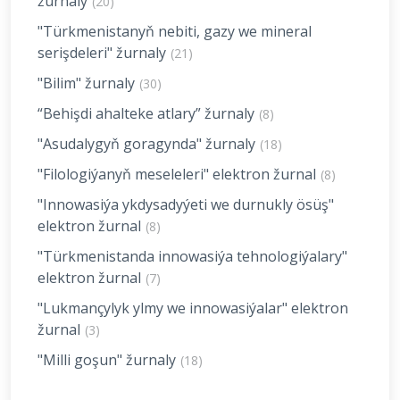
žurnaly
(20)
"Türkmenistanyň nebiti, gazy we mineral
serişdeleri" žurnaly
(21)
"Bilim" žurnaly
(30)
“Behişdi ahalteke atlary” žurnaly
(8)
"Asudalygyň goragynda" žurnaly
(18)
"Filologiýanyň meseleleri" elektron žurnal
(8)
"Innowasiýa ykdysadyýeti we durnukly ösüş"
elektron žurnal
(8)
"Türkmenistanda innowasiýa tehnologiýalary"
elektron žurnal
(7)
"Lukmançylyk ylmy we innowasiýalar" elektron
žurnal
(3)
"Milli goşun" žurnaly
(18)