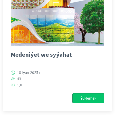
Medeniýet we syýahat
18 Iýun 2025 г.
43
1,0
Ýüklemek