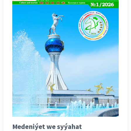
Medeniýet we syýahat