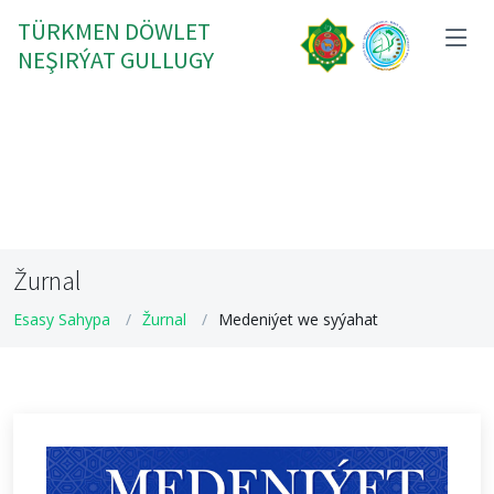
TÜRKMEN DÖWLET
NEŞIRÝAT GULLUGY
Žurnal
Esasy Sahypa
Žurnal
Medeniýet we syýahat