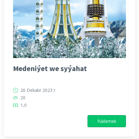
Medeniýet we syýahat
26 Dekabr 2023 г.
20
1,0
Ýüklemek