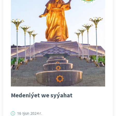
Medeniýet we syýahat
16 Iýun 2024 г.