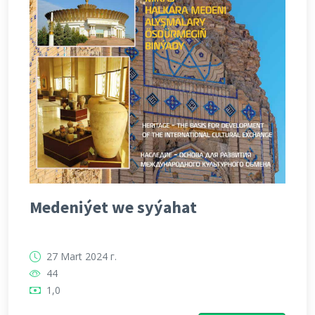
Medeniýet we syýahat
27 Mart 2024 г.
44
1,0