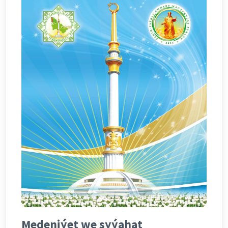
Medeniýet we syýahat