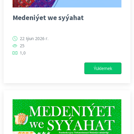
Medeniýet we syýahat
22 Iýun 2026 г.
25
1,0
Ýüklemek