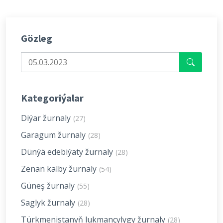
Gözleg
Kategoriýalar
Diýar žurnaly
(27)
Garagum žurnaly
(28)
Dünýä edebiýaty žurnaly
(28)
Zenan kalby žurnaly
(54)
Güneş žurnaly
(55)
Saglyk žurnaly
(28)
Türkmenistanyň lukmançylygy žurnaly
(28)