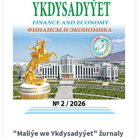
"Maliýe we Ykdysadyýet" žurnaly