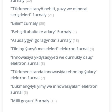
žurnaly
(20)
"Türkmenistanyň nebiti, gazy we mineral
serişdeleri" žurnaly
(21)
"Bilim" žurnaly
(30)
“Behişdi ahalteke atlary” žurnaly
(8)
"Asudalygyň goragynda" žurnaly
(18)
"Filologiýanyň meseleleri" elektron žurnal
(8)
"Innowasiýa ykdysadyýeti we durnukly ösüş"
elektron žurnal
(8)
"Türkmenistanda innowasiýa tehnologiýalary"
elektron žurnal
(7)
"Lukmançylyk ylmy we innowasiýalar" elektron
žurnal
(3)
"Milli goşun" žurnaly
(18)