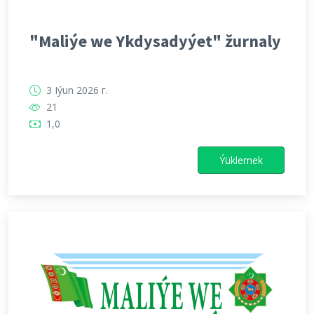
"Maliýe we Ykdysadyýet" žurnaly
3 Iýun 2026 г.
21
1,0
Ýüklemek