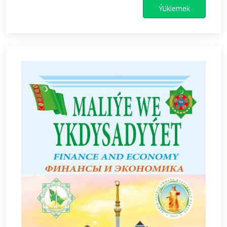
Ýüklemek