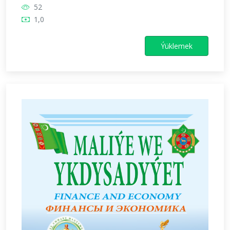
52
1,0
Ýüklemek