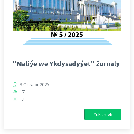
"Maliýe we Ykdysadyýet" žurnaly
3 Oktýabr 2025 г.
17
1,0
Ýüklemek