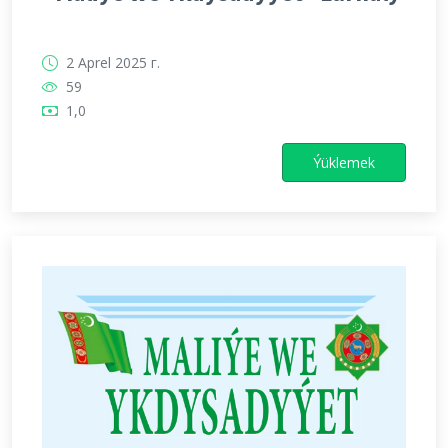
2 Aprel 2025 г.
59
1,0
Ýüklemek