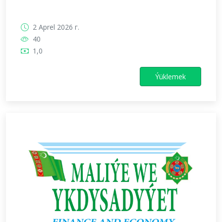
2 Aprel 2026 г.
40
1,0
Ýüklemek