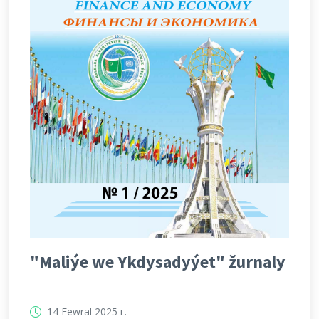
"Maliýe we Ykdysadyýet" žurnaly
14 Fewral 2025 г.