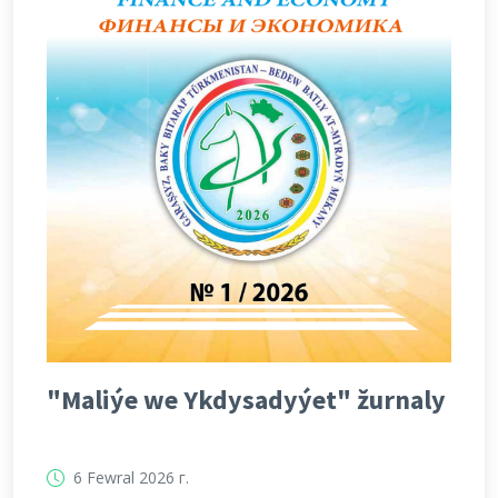
"Maliýe we Ykdysadyýet" žurnaly
6 Fewral 2026 г.