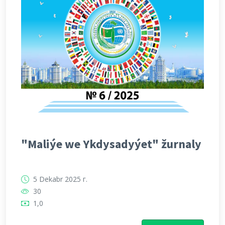
"Maliýe we Ykdysadyýet" žurnaly
5 Dekabr 2025 г.
30
1,0