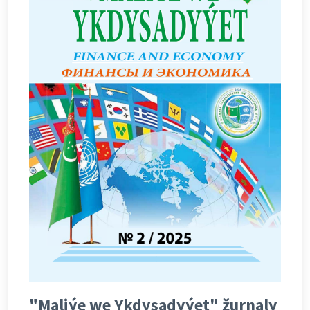
"Maliýe we Ykdysadyýet" žurnaly