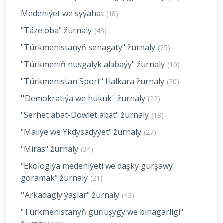
Medeniýet we syýahat
(18)
"Täze oba" žurnaly
(43)
"Türkmenistanyň senagaty" žurnaly
(25)
"Türkmeniň nusgalyk alabaýy" žurnaly
(10)
"Türkmenistan Sport" Halkara žurnaly
(20)
''Demokratiýa we hukuk'' žurnaly
(22)
"Serhet abat-Döwlet abat" žurnaly
(18)
"Maliýe we Ykdysadyýet" žurnaly
(27)
"Miras" žurnaly
(34)
"Ekologiýa medeniýeti we daşky gurşawy
goramak" žurnaly
(21)
''Arkadagly ýaşlar" žurnaly
(43)
"Türkmenistanyň gurluşygy we binagärligi"