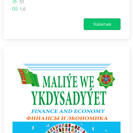
51
1,0
Ýüklemek