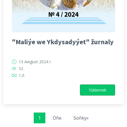
"Maliýe we Ykdysadyýet" žurnaly
13 Awgust 2024 г.
52
1,0
Ýüklemek
1
Öňe
Soňky»