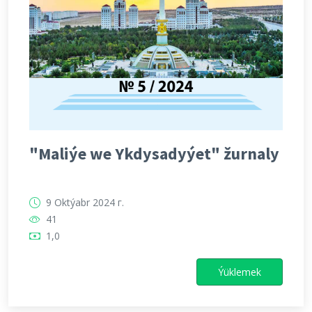
"Maliýe we Ykdysadyýet" žurnaly
9 Oktýabr 2024 г.
41
1,0
Ýüklemek