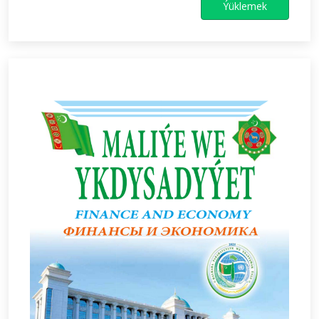
Ýüklemek