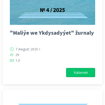
"Maliýe we Ykdysadyýet" žurnaly
7 Awgust 2025 г.
29
1,0
Ýüklemek