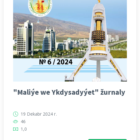
"Maliýe we Ykdysadyýet" žurnaly
19 Dekabr 2024 г.
46
1,0