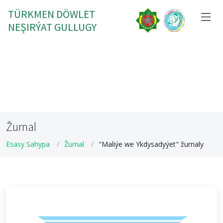
TÜRKMEN DÖWLET
NEŞIRÝAT GULLUGY
Žurnal
Esasy Sahypa
Žurnal
"Maliýe we Ykdysadyýet" žurnaly