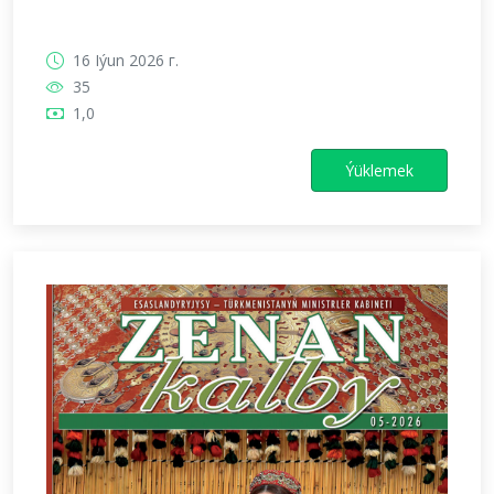
16 Iýun 2026 г.
35
1,0
Ýüklemek