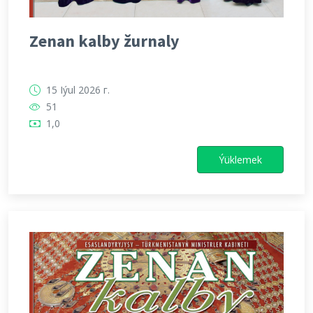
Zenan kalby žurnaly
15 Iýul 2026 г.
51
1,0
Ýüklemek