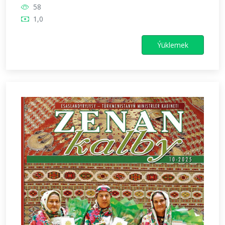
58
1,0
Ýüklemek