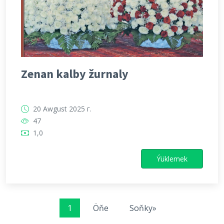
Zenan kalby žurnaly
20 Awgust 2025 г.
47
1,0
Ýüklemek
1
Öňe
Soňky»