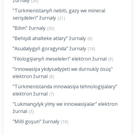
žurnaly
(20)
"Türkmenistanyň nebiti, gazy we mineral
serişdeleri" žurnaly
(21)
"Bilim" žurnaly
(30)
“Behişdi ahalteke atlary” žurnaly
(8)
"Asudalygyň goragynda" žurnaly
(18)
"Filologiýanyň meseleleri" elektron žurnal
(8)
"Innowasiýa ykdysadyýeti we durnukly ösüş"
elektron žurnal
(8)
"Türkmenistanda innowasiýa tehnologiýalary"
elektron žurnal
(7)
"Lukmançylyk ylmy we innowasiýalar" elektron
žurnal
(3)
"Milli goşun" žurnaly
(18)