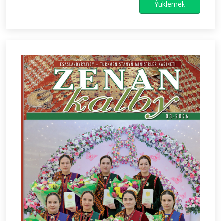
Ýüklemek