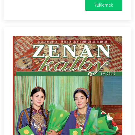
Ýüklemek