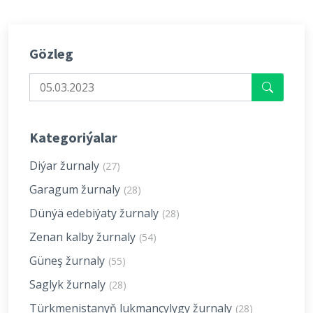
Gözleg
Kategoriýalar
Diýar žurnaly
(27)
Garagum žurnaly
(28)
Dünýä edebiýaty žurnaly
(28)
Zenan kalby žurnaly
(54)
Güneş žurnaly
(55)
Saglyk žurnaly
(28)
Türkmenistanyň lukmançylygy žurnaly
(28)