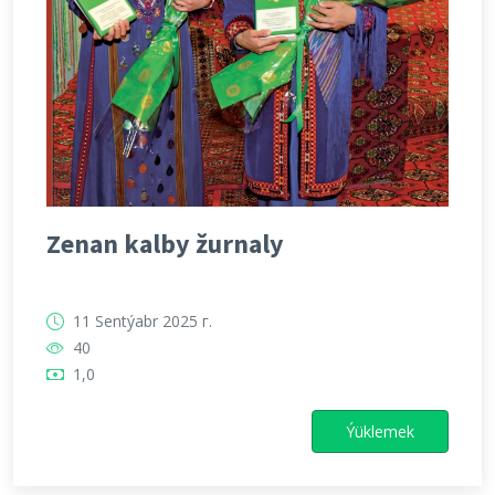
Zenan kalby žurnaly
11 Sentýabr 2025 г.
40
1,0
Ýüklemek