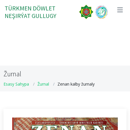
TÜRKMEN DÖWLET
NEŞIRÝAT GULLUGY
Žurnal
Esasy Sahypa
Žurnal
Zenan kalby žurnaly