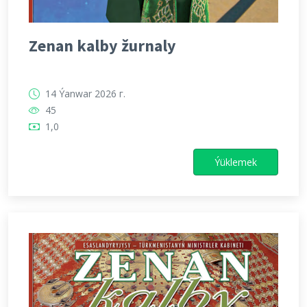
Zenan kalby žurnaly
14 Ýanwar 2026 г.
45
1,0
Ýüklemek