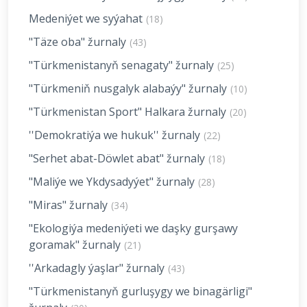
Medeniýet we syýahat
(18)
"Täze oba" žurnaly
(43)
"Türkmenistanyň senagaty" žurnaly
(25)
"Türkmeniň nusgalyk alabaýy" žurnaly
(10)
"Türkmenistan Sport" Halkara žurnaly
(20)
''Demokratiýa we hukuk'' žurnaly
(22)
"Serhet abat-Döwlet abat" žurnaly
(18)
"Maliýe we Ykdysadyýet" žurnaly
(28)
"Miras" žurnaly
(34)
"Ekologiýa medeniýeti we daşky gurşawy
goramak" žurnaly
(21)
''Arkadagly ýaşlar" žurnaly
(43)
"Türkmenistanyň gurluşygy we binagärligi"