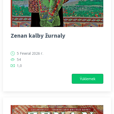
Zenan kalby žurnaly
5 Fewral 2026 г.
54
1,0
Ýüklemek