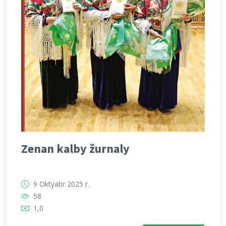
Zenan kalby žurnaly
9 Oktýabr 2025 г.
58
1,0