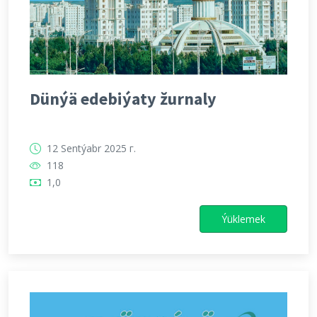
Dünýä edebiýaty žurnaly
12 Sentýabr 2025 г.
118
1,0
Ýüklemek