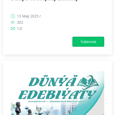
13 Maý 2025 г.
202
1,0
Ýüklemek