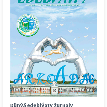
Dünýä edebiýaty žurnaly