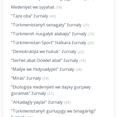
Medeniýet we syýahat
(18)
"Täze oba" žurnaly
(43)
"Türkmenistanyň senagaty" žurnaly
(25)
"Türkmeniň nusgalyk alabaýy" žurnaly
(10)
"Türkmenistan Sport" Halkara žurnaly
(20)
''Demokratiýa we hukuk'' žurnaly
(22)
"Serhet abat-Döwlet abat" žurnaly
(18)
"Maliýe we Ykdysadyýet" žurnaly
(28)
"Miras" žurnaly
(34)
"Ekologiýa medeniýeti we daşky gurşawy
goramak" žurnaly
(21)
''Arkadagly ýaşlar" žurnaly
(43)
"Türkmenistanyň gurluşygy we binagärligi"