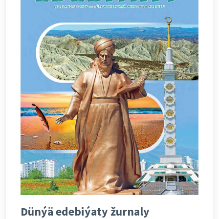
Dünýä edebiýaty žurnaly