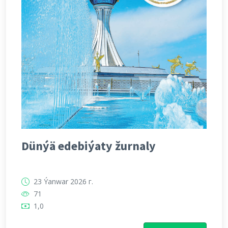
Dünýä edebiýaty žurnaly
23 Ýanwar 2026 г.
71
1,0