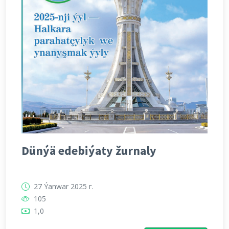
Dünýä edebiýaty žurnaly
27 Ýanwar 2025 г.
105
1,0