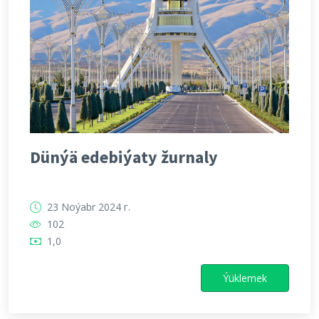
Dünýä edebiýaty žurnaly
23 Noýabr 2024 г.
102
1,0
Ýüklemek