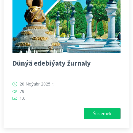
Dünýä edebiýaty žurnaly
20 Noýabr 2025 г.
78
1,0
Ýüklemek