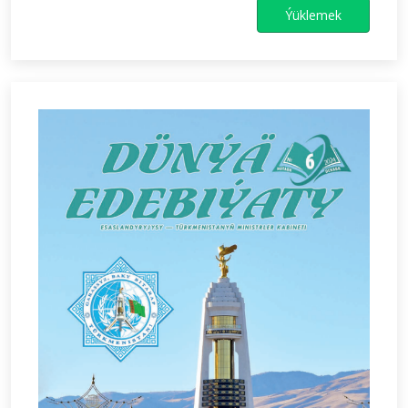
Ýüklemek