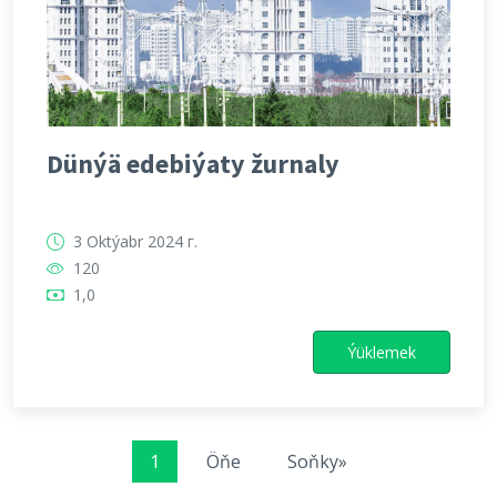
Dünýä edebiýaty žurnaly
3 Oktýabr 2024 г.
120
1,0
Ýüklemek
1
Öňe
Soňky»