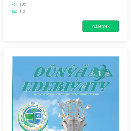
135
1,0
Ýüklemek