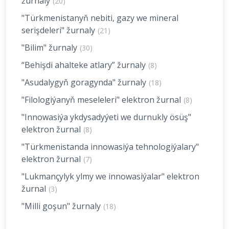
žurnaly
(20)
"Türkmenistanyň nebiti, gazy we mineral
serişdeleri" žurnaly
(21)
"Bilim" žurnaly
(30)
“Behişdi ahalteke atlary” žurnaly
(8)
"Asudalygyň goragynda" žurnaly
(18)
"Filologiýanyň meseleleri" elektron žurnal
(8)
"Innowasiýa ykdysadyýeti we durnukly ösüş"
elektron žurnal
(8)
"Türkmenistanda innowasiýa tehnologiýalary"
elektron žurnal
(7)
"Lukmançylyk ylmy we innowasiýalar" elektron
žurnal
(3)
"Milli goşun" žurnaly
(18)