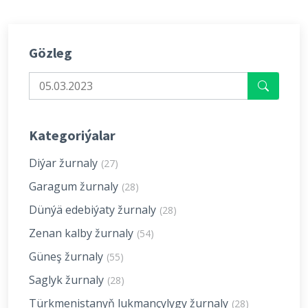
Gözleg
Kategoriýalar
Diýar žurnaly
(27)
Garagum žurnaly
(28)
Dünýä edebiýaty žurnaly
(28)
Zenan kalby žurnaly
(54)
Güneş žurnaly
(55)
Saglyk žurnaly
(28)
Türkmenistanyň lukmançylygy žurnaly
(28)