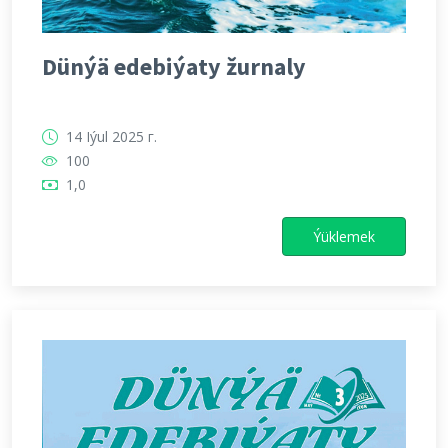
Dünýä edebiýaty žurnaly
14 Iýul 2025 г.
100
1,0
Ýüklemek