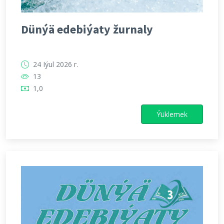
Dünýä edebiýaty žurnaly
24 Iýul 2026 г.
13
1,0
Ýüklemek