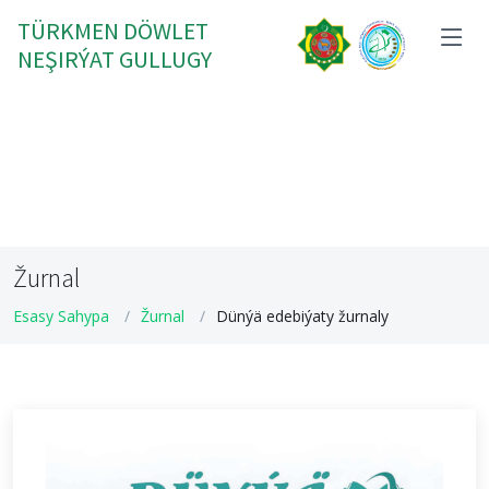
TÜRKMEN DÖWLET
NEŞIRÝAT GULLUGY
Žurnal
Esasy Sahypa
Žurnal
Dünýä edebiýaty žurnaly