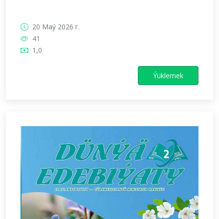
20 Maý 2026 г.
41
1,0
Ýüklemek