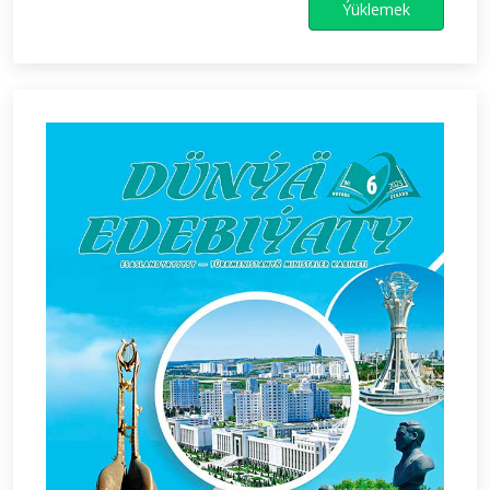
Ýüklemek