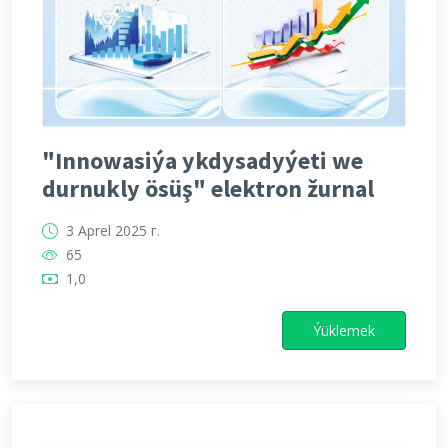
"Innowasiýa ykdysadyýeti we
durnukly ösüş" elektron žurnal
3 Aprel 2025 г.
65
1,0
Ýüklemek