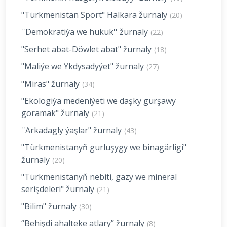
"Türkmenistan Sport" Halkara žurnaly
(20)
''Demokratiýa we hukuk'' žurnaly
(22)
"Serhet abat-Döwlet abat" žurnaly
(18)
"Maliýe we Ykdysadyýet" žurnaly
(27)
"Miras" žurnaly
(34)
"Ekologiýa medeniýeti we daşky gurşawy
goramak" žurnaly
(21)
''Arkadagly ýaşlar" žurnaly
(43)
"Türkmenistanyň gurluşygy we binagärligi"
žurnaly
(20)
"Türkmenistanyň nebiti, gazy we mineral
serişdeleri" žurnaly
(21)
"Bilim" žurnaly
(30)
“Behişdi ahalteke atlary” žurnaly
(8)