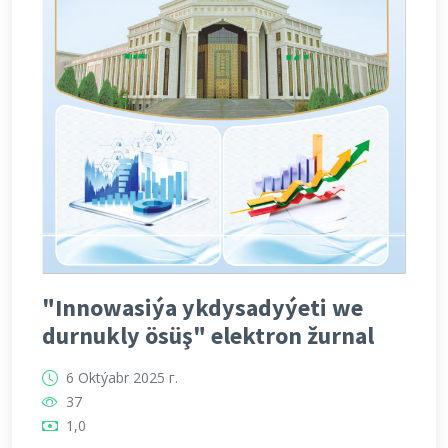
"Innowasiýa ykdysadyýeti we
durnukly ösüş" elektron žurnal
6 Oktýabr 2025 г.
37
1,0