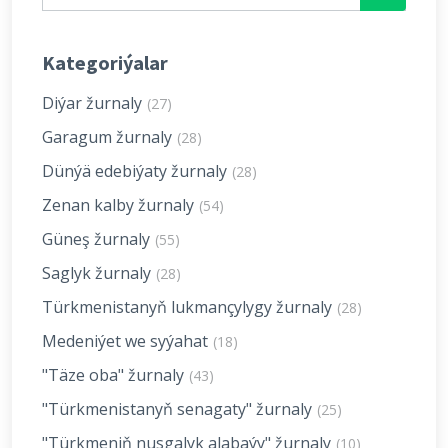
Kategoriýalar
Diýar žurnaly
(27)
Garagum žurnaly
(28)
Dünýä edebiýaty žurnaly
(28)
Zenan kalby žurnaly
(54)
Güneş žurnaly
(55)
Saglyk žurnaly
(28)
Türkmenistanyň lukmançylygy žurnaly
(28)
Medeniýet we syýahat
(18)
"Täze oba" žurnaly
(43)
"Türkmenistanyň senagaty" žurnaly
(25)
"Türkmeniň nusgalyk alabaýy" žurnaly
(10)