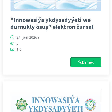
"Innowasiýa ykdysadyýeti we
durnukly ösüş" elektron žurnal
24 Iýun 2026 г.
6
1,0
Ýüklemek