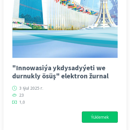
"Innowasiýa ykdysadyýeti we
durnukly ösüş" elektron žurnal
3 Iýul 2025 г.
23
1,0
Ýüklemek