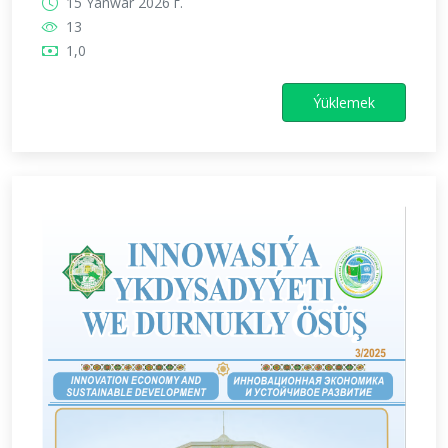
15 Ýanwar 2026 г.
13
1,0
Ýüklemek