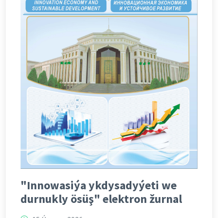
"Innowasiýa ykdysadyýeti we
durnukly ösüş" elektron žurnal