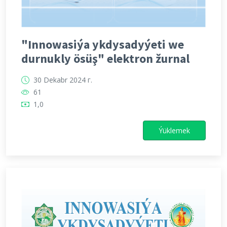
"Innowasiýa ykdysadyýeti we
durnukly ösüş" elektron žurnal
30 Dekabr 2024 г.
61
1,0
Ýüklemek