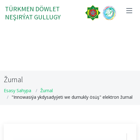
TÜRKMEN DÖWLET
NEŞIRÝAT GULLUGY
Žurnal
Esasy Sahypa
Žurnal
"Innowasiýa ykdysadyýeti we durnukly ösüş" elektron žurnal