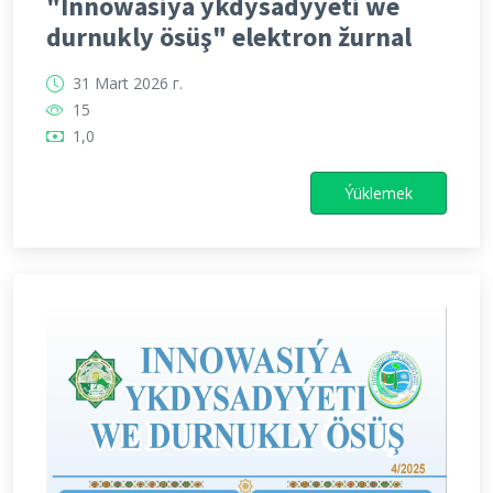
"Innowasiýa ykdysadyýeti we
durnukly ösüş" elektron žurnal
31 Mart 2026 г.
15
1,0
Ýüklemek