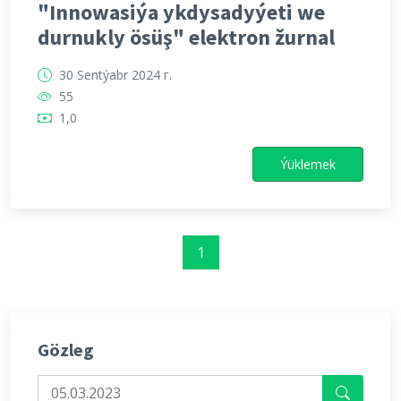
"Innowasiýa ykdysadyýeti we
durnukly ösüş" elektron žurnal
30 Sentýabr 2024 г.
55
1,0
Ýüklemek
1
Gözleg