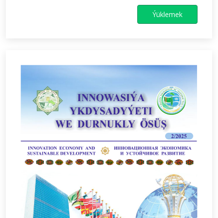
Ýüklemek