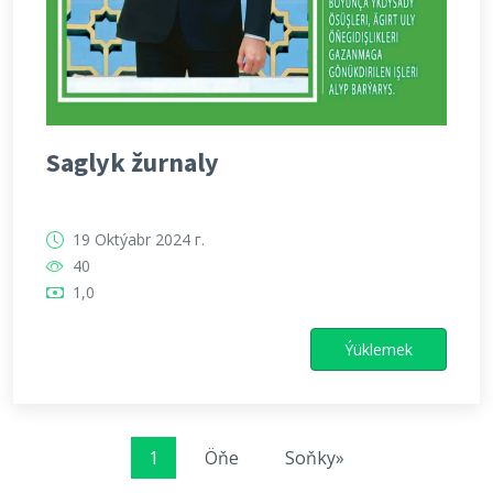
Saglyk žurnaly
19 Oktýabr 2024 г.
40
1,0
Ýüklemek
1
Öňe
Soňky»