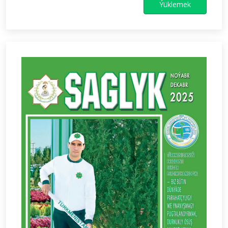
Ýüklemek