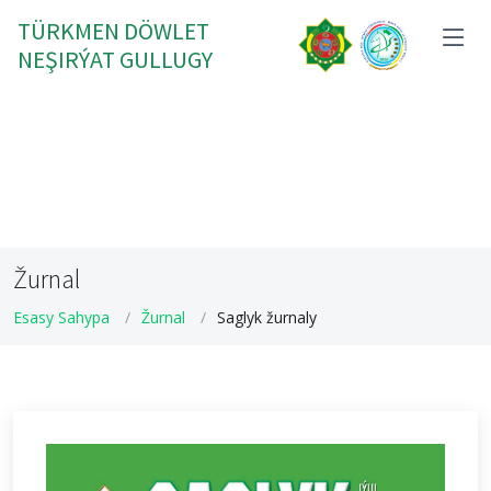
TÜRKMEN DÖWLET
NEŞIRÝAT GULLUGY
Žurnal
Esasy Sahypa
Žurnal
Saglyk žurnaly