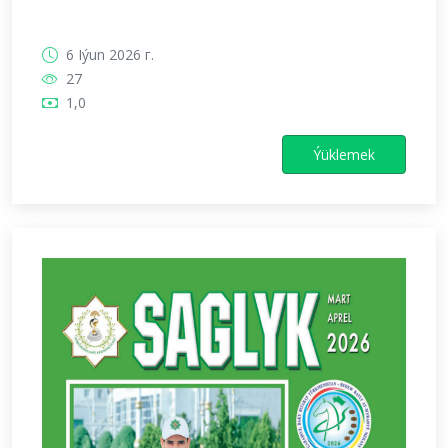
6 Iýun 2026 г.
27
1,0
Ýüklemek