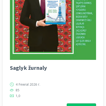
Saglyk žurnaly
4 Fewral 2026 г.
85
1,0