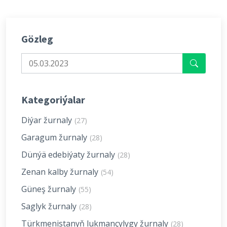
Gözleg
Kategoriýalar
Diýar žurnaly
(27)
Garagum žurnaly
(28)
Dünýä edebiýaty žurnaly
(28)
Zenan kalby žurnaly
(54)
Güneş žurnaly
(55)
Saglyk žurnaly
(28)
Türkmenistanyň lukmançylygy žurnaly
(28)