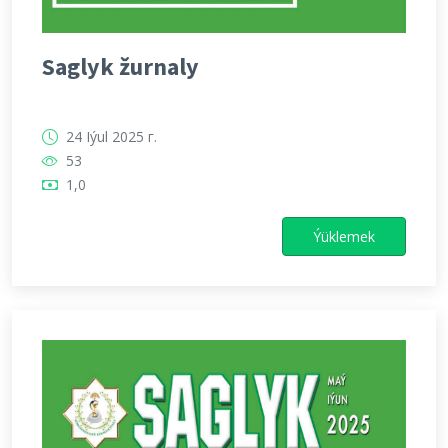
Saglyk žurnaly
24 Iýul 2025 г.
53
1,0
Ýüklemek