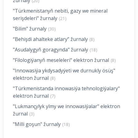
žurnaly
(20)
"Türkmenistanyň nebiti, gazy we mineral
serişdeleri" žurnaly
(21)
"Bilim" žurnaly
(30)
“Behişdi ahalteke atlary” žurnaly
(8)
"Asudalygyň goragynda" žurnaly
(18)
"Filologiýanyň meseleleri" elektron žurnal
(8)
"Innowasiýa ykdysadyýeti we durnukly ösüş"
elektron žurnal
(8)
"Türkmenistanda innowasiýa tehnologiýalary"
elektron žurnal
(7)
"Lukmançylyk ylmy we innowasiýalar" elektron
žurnal
(3)
"Milli goşun" žurnaly
(18)