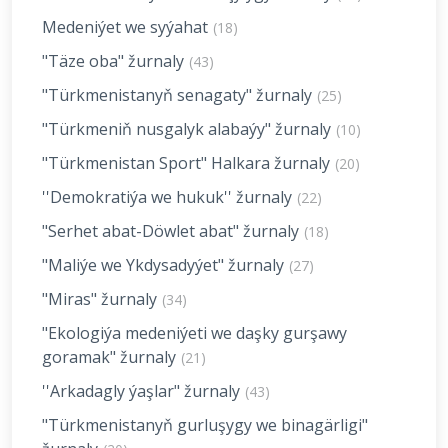
Medeniýet we syýahat
(18)
"Täze oba" žurnaly
(43)
"Türkmenistanyň senagaty" žurnaly
(25)
"Türkmeniň nusgalyk alabaýy" žurnaly
(10)
"Türkmenistan Sport" Halkara žurnaly
(20)
''Demokratiýa we hukuk'' žurnaly
(22)
"Serhet abat-Döwlet abat" žurnaly
(18)
"Maliýe we Ykdysadyýet" žurnaly
(27)
"Miras" žurnaly
(34)
"Ekologiýa medeniýeti we daşky gurşawy
goramak" žurnaly
(21)
''Arkadagly ýaşlar" žurnaly
(43)
"Türkmenistanyň gurluşygy we binagärligi"