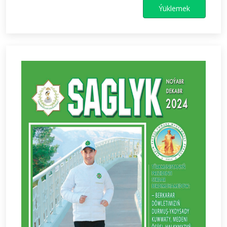
Ýüklemek