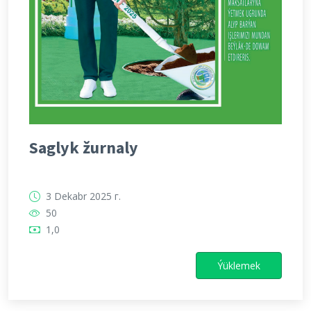
Saglyk žurnaly
3 Dekabr 2025 г.
50
1,0
Ýüklemek