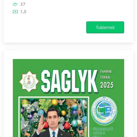
37
1,0
Ýüklemek