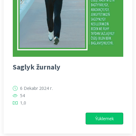
Saglyk žurnaly
6 Dekabr 2024 г.
54
1,0
Ýüklemek