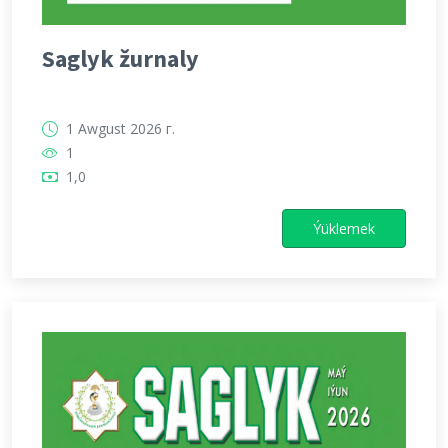
Saglyk žurnaly
1 Awgust 2026 г.
1
1,0
Ýüklemek