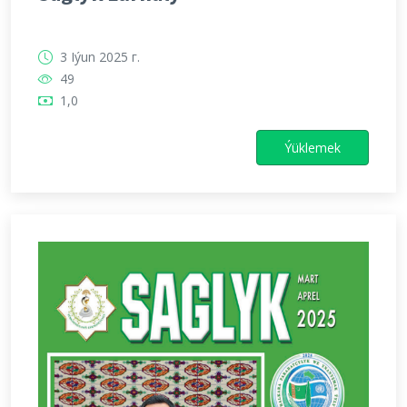
3 Iýun 2025 г.
49
1,0
Ýüklemek