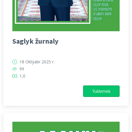
Saglyk žurnaly
18 Oktýabr 2025 г.
99
1,0
Ýüklemek