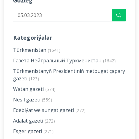
Gözleg
Kategoriýalar
Türkmenistan
(1641)
Газета Нейтральный Туркменистан
(1642)
Türkmenistanyň Prezidentiniň metbugat çapary
gazeti
(123)
Watan gazeti
(574)
Nesil gazeti
(559)
Edebiýat we sungat gazeti
(272)
Adalat gazeti
(272)
Esger gazeti
(271)