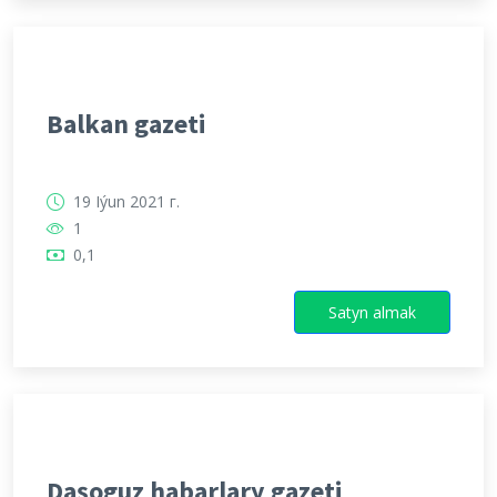
Balkan gazeti
19 Iýun 2021 г.
1
0,1
Satyn almak
Daşoguz habarlary gazeti