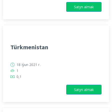
Satyn almak
Türkmenistan
18 Iýun 2021 г.
1
0,1
Satyn almak