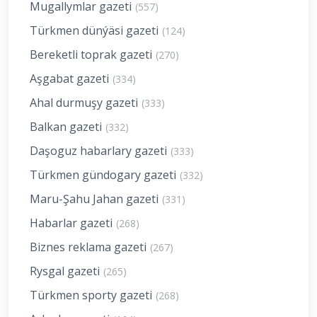
Mugallymlar gazeti
(557)
Türkmen dünýäsi gazeti
(124)
Bereketli toprak gazeti
(270)
Aşgabat gazeti
(334)
Ahal durmuşy gazeti
(333)
Balkan gazeti
(332)
Daşoguz habarlary gazeti
(333)
Türkmen gündogary gazeti
(332)
Maru-Şahu Jahan gazeti
(331)
Habarlar gazeti
(268)
Biznes reklama gazeti
(267)
Rysgal gazeti
(265)
Türkmen sporty gazeti
(268)