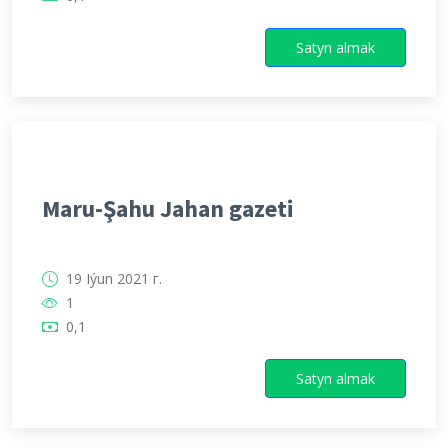
Satyn almak
Maru-Şahu Jahan gazeti
19 Iýun 2021 г.
1
0,1
Satyn almak