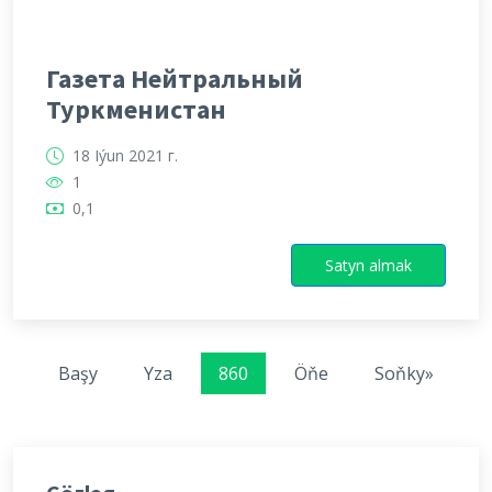
Газета Нейтральный
Туркменистан
18 Iýun 2021 г.
1
0,1
Satyn almak
Başy
Yza
860
Öňe
Soňky»