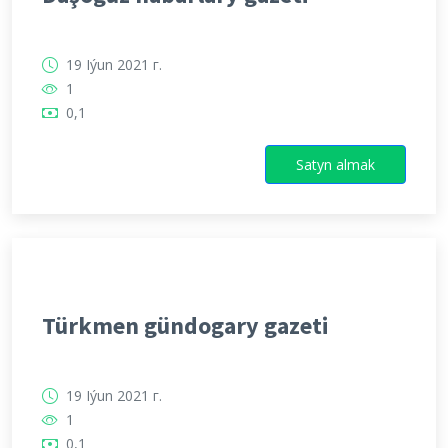
19 Iýun 2021 г.
1
0,1
Satyn almak
Türkmen gündogary gazeti
19 Iýun 2021 г.
1
0,1