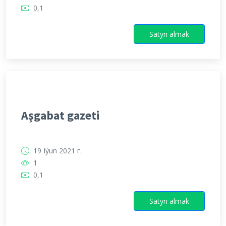
0,1
Satyn almak
Aşgabat gazeti
19 Iýun 2021 г.
1
0,1
Satyn almak