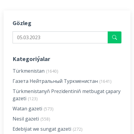
Gözleg
Kategoriýalar
Türkmenistan
(1640)
Газета Нейтральный Туркменистан
(1641)
Türkmenistanyň Prezidentiniň metbugat çapary
gazeti
(123)
Watan gazeti
(573)
Nesil gazeti
(558)
Edebiýat we sungat gazeti
(272)