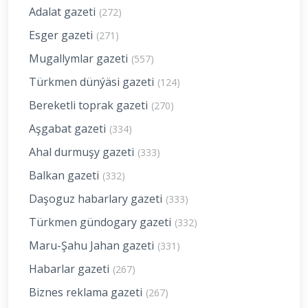
Adalat gazeti
(272)
Esger gazeti
(271)
Mugallymlar gazeti
(557)
Türkmen dünýäsi gazeti
(124)
Bereketli toprak gazeti
(270)
Aşgabat gazeti
(334)
Ahal durmuşy gazeti
(333)
Balkan gazeti
(332)
Daşoguz habarlary gazeti
(333)
Türkmen gündogary gazeti
(332)
Maru-Şahu Jahan gazeti
(331)
Habarlar gazeti
(267)
Biznes reklama gazeti
(267)