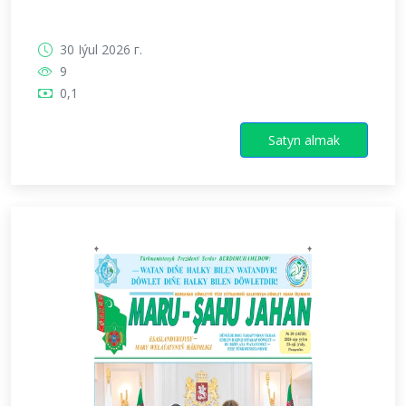
30 Iýul 2026 г.
9
0,1
Satyn almak