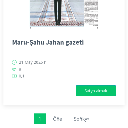
Maru-Şahu Jahan gazeti
21 Maý 2026 г.
8
0,1
Satyn almak
1
Öňe
Soňky»