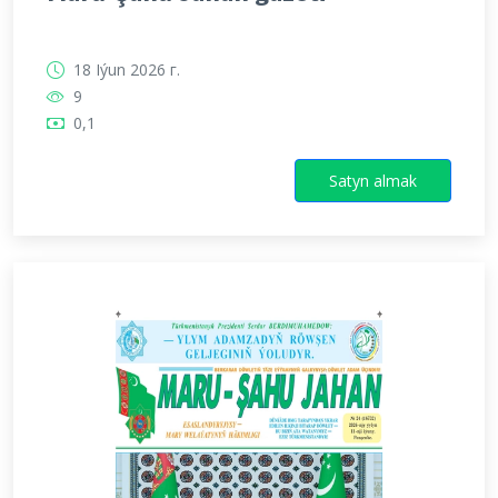
18 Iýun 2026 г.
9
0,1
Satyn almak