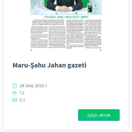
Maru-Şahu Jahan gazeti
28 Maý 2026 г.
12
0,1
Satyn almak