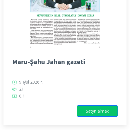
Maru-Şahu Jahan gazeti
9 Iýul 2026 г.
21
0,1
Satyn almak