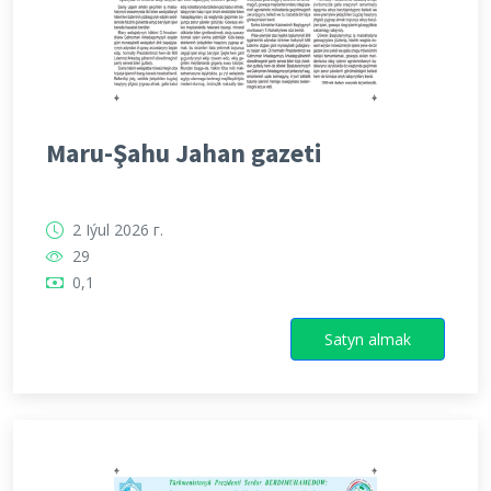
Maru-Şahu Jahan gazeti
2 Iýul 2026 г.
29
0,1
Satyn almak