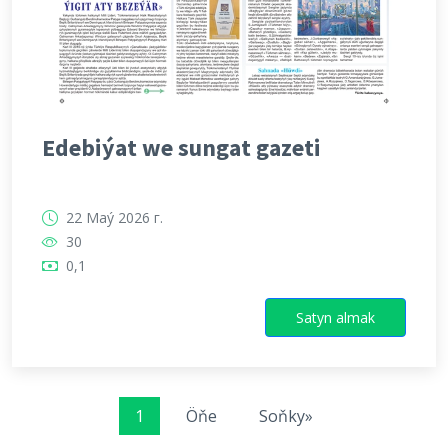
Edebiýat we sungat gazeti
22 Maý 2026 г.
30
0,1
Satyn almak
1
Öňe
Soňky»