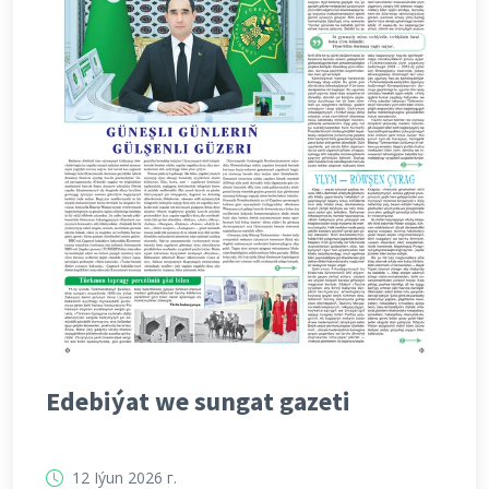
Edebiýat we sungat gazeti
12 Iýun 2026 г.