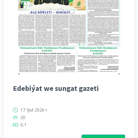
Edebiýat we sungat gazeti
17 Iýul 2026 г.
20
0,1