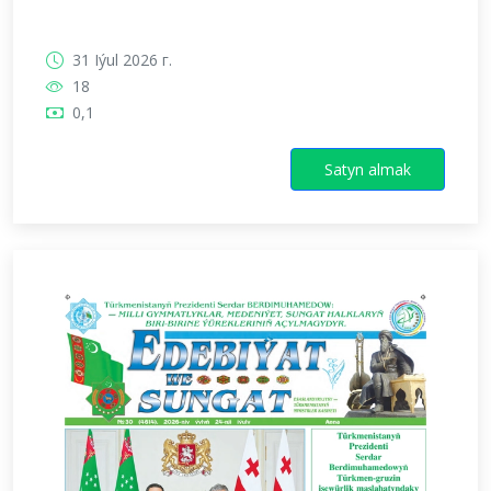
31 Iýul 2026 г.
18
0,1
Satyn almak