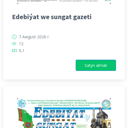
Edebiýat we sungat gazeti
7 Awgust 2026 г.
12
0,1
Satyn almak