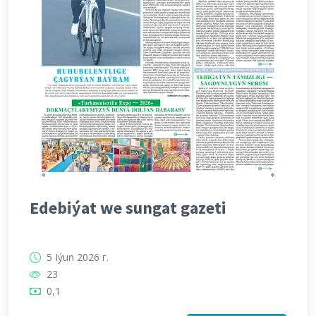
Edebiýat we sungat gazeti
5 Iýun 2026 г.
23
0,1