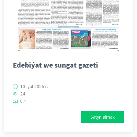
Edebiýat we sungat gazeti
10 Iýul 2026 г.
24
0,1
Satyn almak