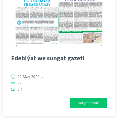
Edebiýat we sungat gazeti
29 Maý 2026 г.
27
0,1
Satyn almak