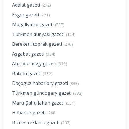
Adalat gazeti
(272)
Esger gazeti
(271)
Mugallymlar gazeti
(557)
Türkmen dünýäsi gazeti
(124)
Bereketli toprak gazeti
(270)
Aşgabat gazeti
(334)
Ahal durmuşy gazeti
(333)
Balkan gazeti
(332)
Daşoguz habarlary gazeti
(333)
Türkmen gündogary gazeti
(332)
Maru-Şahu Jahan gazeti
(331)
Habarlar gazeti
(268)
Biznes reklama gazeti
(267)