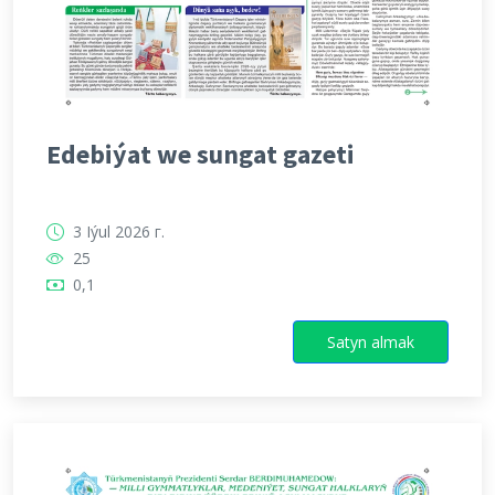
Edebiýat we sungat gazeti
3 Iýul 2026 г.
25
0,1
Satyn almak