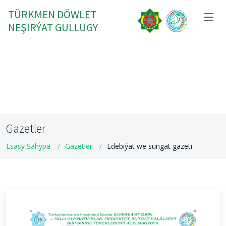
TÜRKMEN DÖWLET
NEŞIRÝAT GULLUGY
Gazetler
Esasy Sahypa
Gazetler
Edebiýat we sungat gazeti