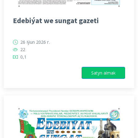
Edebiýat we sungat gazeti
26 Iýun 2026 г.
22
0,1
Satyn almak