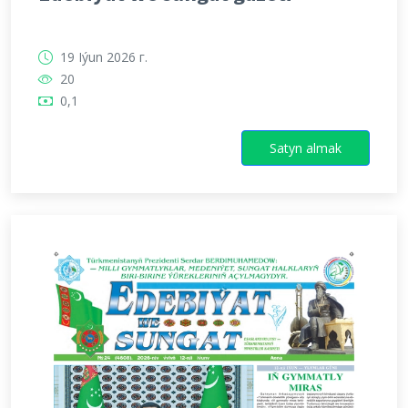
19 Iýun 2026 г.
20
0,1
Satyn almak