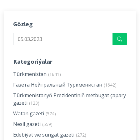
Gözleg
Kategoriýalar
Türkmenistan
(1641)
Газета Нейтральный Туркменистан
(1642)
Türkmenistanyň Prezidentiniň metbugat çapary
gazeti
(123)
Watan gazeti
(574)
Nesil gazeti
(559)
Edebiýat we sungat gazeti
(272)