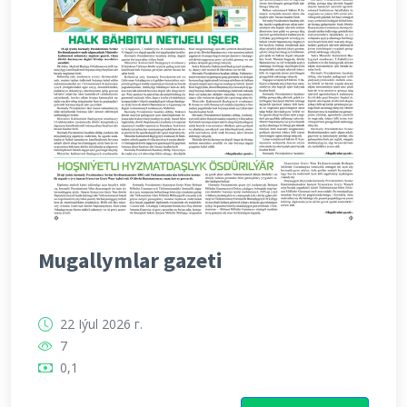
Mugallymlar gazeti
22 Iýul 2026 г.
7
0,1