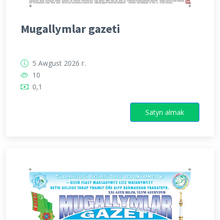
Mugallymlar gazeti
5 Awgust 2026 г.
10
0,1
Satyn almak