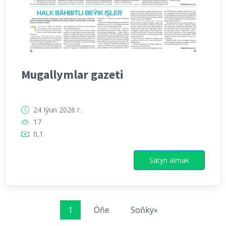
Mugallymlar gazeti
24 Iýun 2026 г.
17
0,1
Satyn almak
1
Öňe
Soňky»