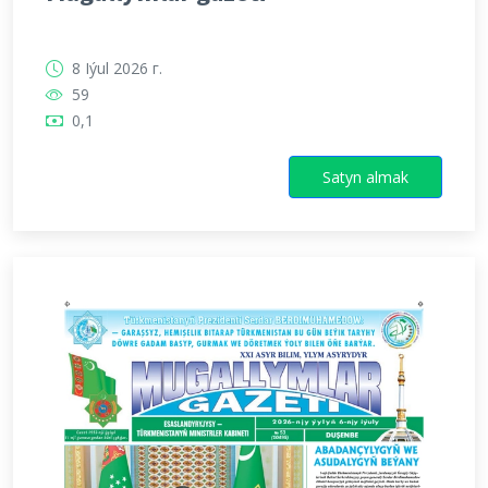
8 Iýul 2026 г.
59
0,1
Satyn almak