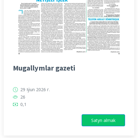
Mugallymlar gazeti
29 Iýun 2026 г.
26
0,1
Satyn almak