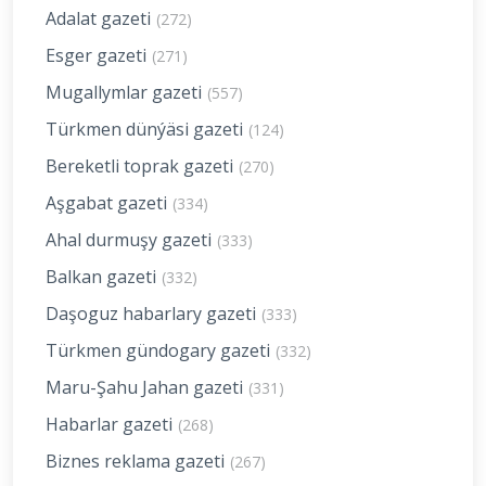
Adalat gazeti
(272)
Esger gazeti
(271)
Mugallymlar gazeti
(557)
Türkmen dünýäsi gazeti
(124)
Bereketli toprak gazeti
(270)
Aşgabat gazeti
(334)
Ahal durmuşy gazeti
(333)
Balkan gazeti
(332)
Daşoguz habarlary gazeti
(333)
Türkmen gündogary gazeti
(332)
Maru-Şahu Jahan gazeti
(331)
Habarlar gazeti
(268)
Biznes reklama gazeti
(267)