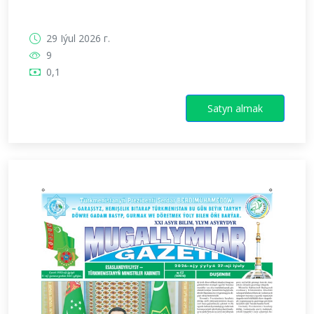
29 Iýul 2026 г.
9
0,1
Satyn almak