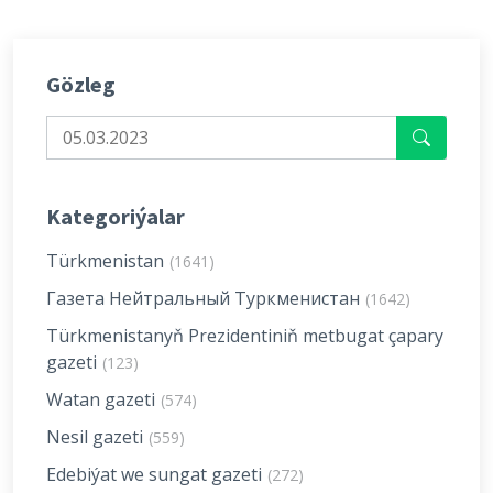
Gözleg
Kategoriýalar
Türkmenistan
(1641)
Газета Нейтральный Туркменистан
(1642)
Türkmenistanyň Prezidentiniň metbugat çapary
gazeti
(123)
Watan gazeti
(574)
Nesil gazeti
(559)
Edebiýat we sungat gazeti
(272)