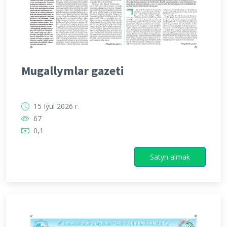
Mugallymlar gazeti
15 Iýul 2026 г.
67
0,1
Satyn almak