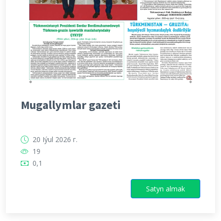
Mugallymlar gazeti
20 Iýul 2026 г.
19
0,1
Satyn almak