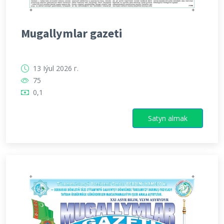
Mugallymlar gazeti
13 Iýul 2026 г.
75
0,1
Satyn almak