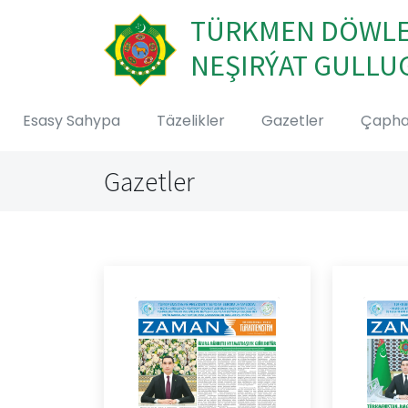
TÜRKMEN DÖWL
NEŞIRÝAT GULLU
Esasy Sahypa
Täzelikler
Gazetler
Çaph
Gazetler