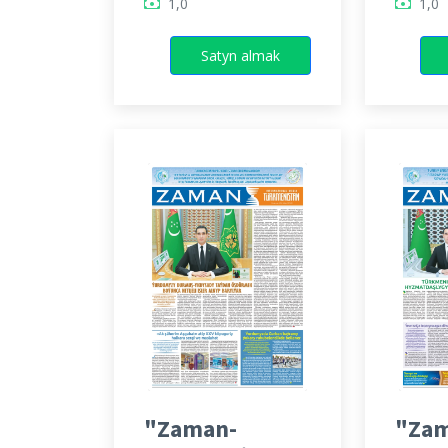
1,0
1,0
Satyn almak
"Zaman-
"Zam