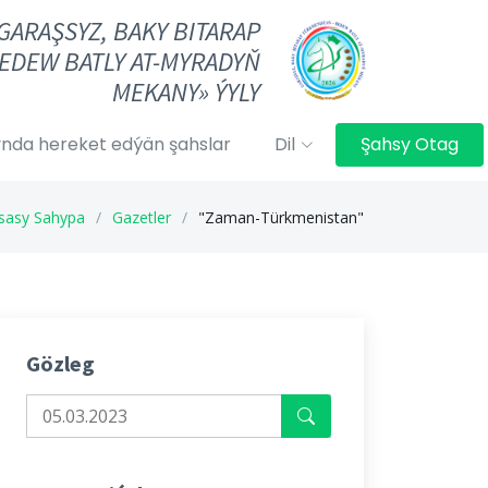
«GARAŞSYZ, BAKY BITARAP
EDEW BATLY AT-MYRADYŇ
MEKANY» ÝYLY
nda hereket edýän şahslar
Dil
Şahsy Otag
sasy Sahypa
Gazetler
"Zaman-Türkmenistan"
Gözleg