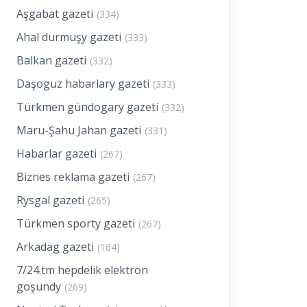
Aşgabat gazeti
(334)
Ahal durmuşy gazeti
(333)
Balkan gazeti
(332)
Daşoguz habarlary gazeti
(333)
Türkmen gündogary gazeti
(332)
Maru-Şahu Jahan gazeti
(331)
Habarlar gazeti
(267)
Biznes reklama gazeti
(267)
Rysgal gazeti
(265)
Türkmen sporty gazeti
(267)
Arkadag gazeti
(164)
7/24.tm hepdelik elektron
goşundy
(269)