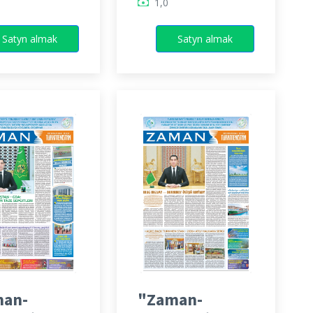
1,0
Satyn almak
Satyn almak
an-
"Zaman-