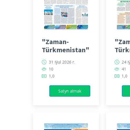
"Zaman-
"Zam
Türkmenistan"
Türk
31 Iýul 2026 г.
24 I
10
41
1,0
1,0
Satyn almak