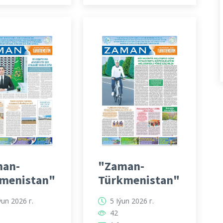
an-
"Zaman-
menistan"
Türkmenistan"
ýun 2026 г.
5 Iýun 2026 г.
42