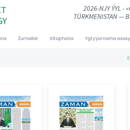
2026-NJY ÝYL - 
ET
TÜRKMENISTAN — B
GY
ana
Žurnallar
Kitaphana
Ygtyýarnama esasy
E