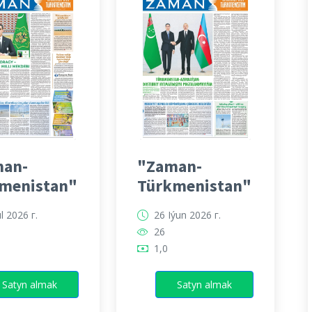
an-
"Zaman-
menistan"
Türkmenistan"
ul 2026 г.
26 Iýun 2026 г.
26
1,0
Satyn almak
Satyn almak