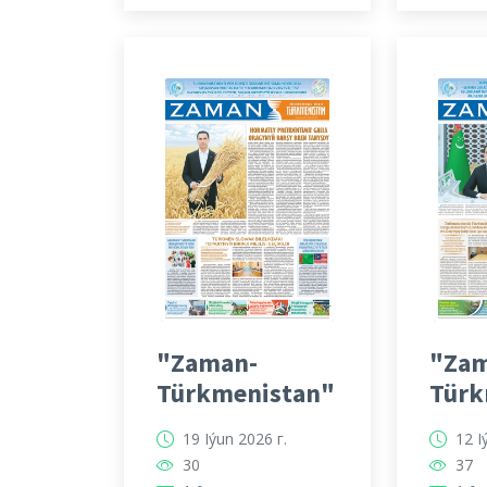
"Zaman-
"Zam
Türkmenistan"
Türk
19 Iýun 2026 г.
12 I
30
37