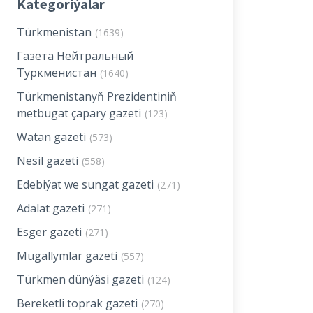
Kategoriýalar
Türkmenistan
(1639)
Газета Нейтральный
Туркменистан
(1640)
Türkmenistanyň Prezidentiniň
metbugat çapary gazeti
(123)
Watan gazeti
(573)
Nesil gazeti
(558)
Edebiýat we sungat gazeti
(271)
Adalat gazeti
(271)
Esger gazeti
(271)
Mugallymlar gazeti
(557)
Türkmen dünýäsi gazeti
(124)
Bereketli toprak gazeti
(270)