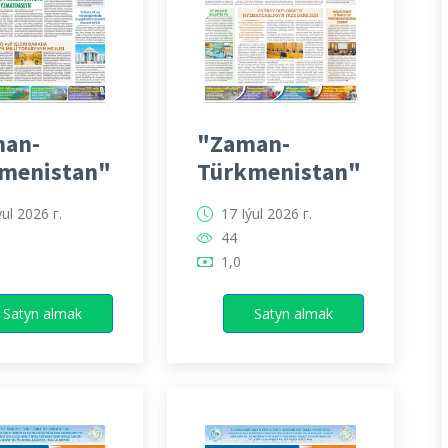
an-
"Zaman-
menistan"
Türkmenistan"
ýul 2026 г.
17 Iýul 2026 г.
44
1,0
Satyn almak
Satyn almak