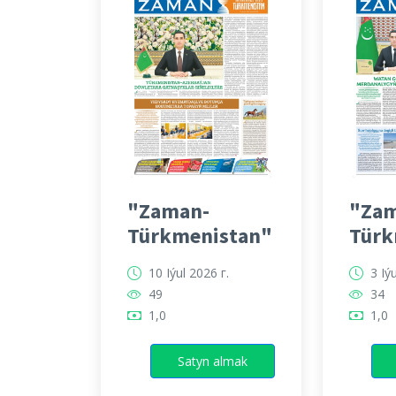
"Zaman-
"Zam
Türkmenistan"
Türk
10 Iýul 2026 г.
3 Iý
49
34
1,0
1,0
Satyn almak