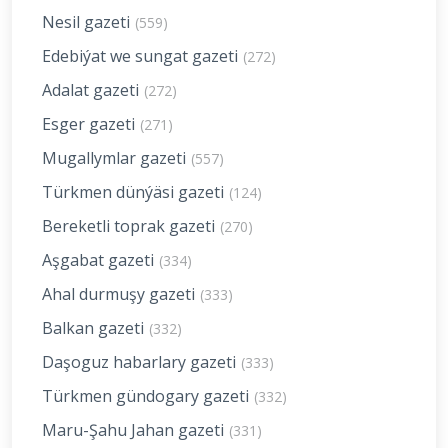
Nesil gazeti
(559)
Edebiýat we sungat gazeti
(272)
Adalat gazeti
(272)
Esger gazeti
(271)
Mugallymlar gazeti
(557)
Türkmen dünýäsi gazeti
(124)
Bereketli toprak gazeti
(270)
Aşgabat gazeti
(334)
Ahal durmuşy gazeti
(333)
Balkan gazeti
(332)
Daşoguz habarlary gazeti
(333)
Türkmen gündogary gazeti
(332)
Maru-Şahu Jahan gazeti
(331)