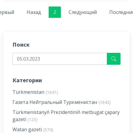
ервый
Назад
2
Следующий
Последни
Поиск
Категории
Türkmenistan
(1641)
Газета Нейтральный Туркменистан
(1642)
Türkmenistanyň Prezidentiniň metbugat çapary
gazeti
(123)
Watan gazeti
(574)