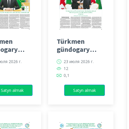
kmen
Türkmen
ogary
gündogary
ti
gazeti
юля 2026 г.
23 июля 2026 г.
12
0,1
Satyn almak
Satyn almak