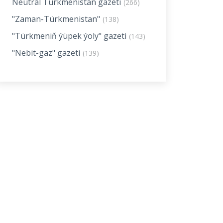
Neutral Turkmenistan gazeti
(266)
"Zaman-Türkmenistan"
(138)
"Türkmeniň ýüpek ýoly" gazeti
(143)
"Nebit-gaz" gazeti
(139)