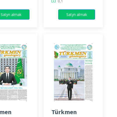
0,1
Satyn almak
Satyn almak
kmen
Türkmen