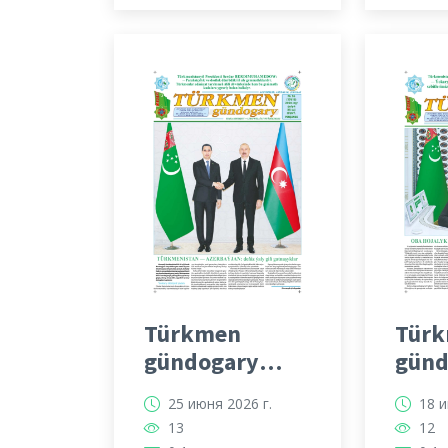
Türkmen
Tür
gündogary
günd
gazeti
gaze
25 июня 2026 г.
18 и
13
12