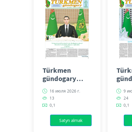
Türkmen
Tür
gündogary
günd
gazeti
gaze
16 июля 2026 г.
9 ию
13
24
0,1
0,1
Satyn almak