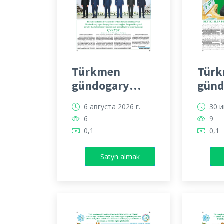
Türkmen
Tür
gündogary
günd
gazeti
gaze
6 августа 2026 г.
30 и
6
9
0,1
0,1
Satyn almak