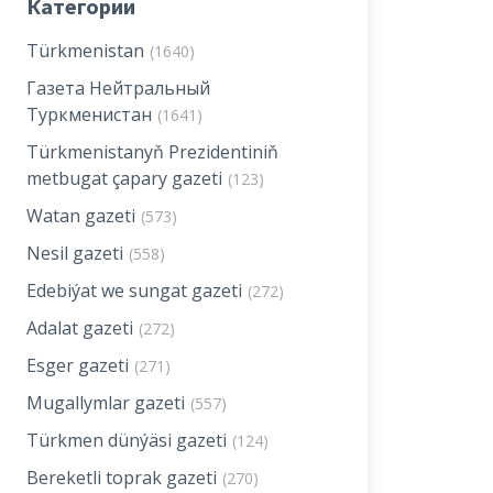
Категории
Türkmenistan
(1640)
Газета Нейтральный
Туркменистан
(1641)
Türkmenistanyň Prezidentiniň
metbugat çapary gazeti
(123)
Watan gazeti
(573)
Nesil gazeti
(558)
Edebiýat we sungat gazeti
(272)
Adalat gazeti
(272)
Esger gazeti
(271)
Mugallymlar gazeti
(557)
Türkmen dünýäsi gazeti
(124)
Bereketli toprak gazeti
(270)