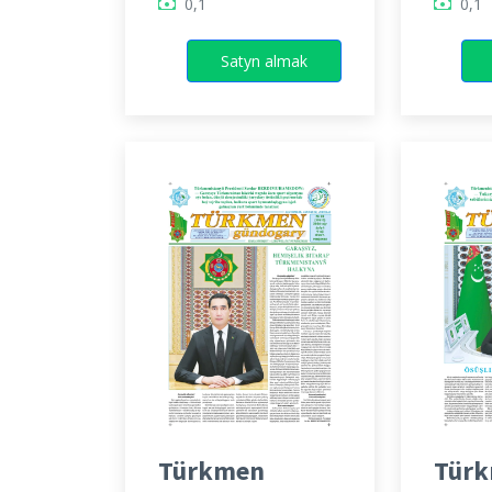
0,1
0,1
Satyn almak
Türkmen
Tür