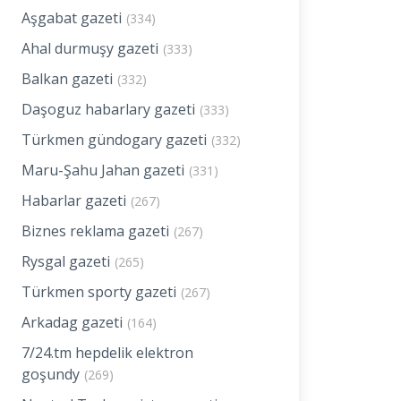
Aşgabat gazeti
(334)
Ahal durmuşy gazeti
(333)
Balkan gazeti
(332)
Daşoguz habarlary gazeti
(333)
Türkmen gündogary gazeti
(332)
Maru-Şahu Jahan gazeti
(331)
Habarlar gazeti
(267)
Biznes reklama gazeti
(267)
Rysgal gazeti
(265)
Türkmen sporty gazeti
(267)
Arkadag gazeti
(164)
7/24.tm hepdelik elektron
goşundy
(269)