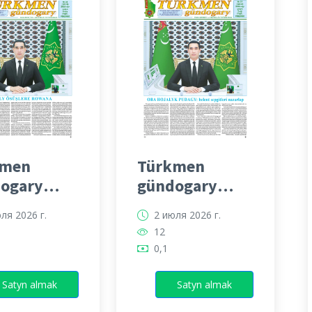
kmen
Türkmen
ogary
gündogary
ti
gazeti
ля 2026 г.
2 июля 2026 г.
12
0,1
Satyn almak
Satyn almak