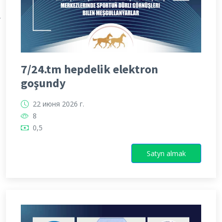
Х
7/24.tm hepdelik elektron
goşundy
22 июня 2026 г.
8
0,5
Satyn almak