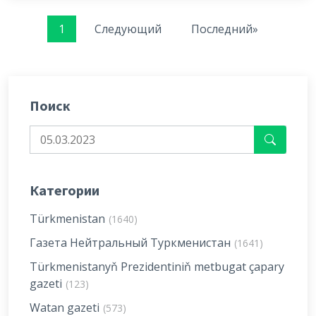
1
Следующий
Последний»
Поиск
Категории
Türkmenistan
(1640)
Газета Нейтральный Туркменистан
(1641)
Türkmenistanyň Prezidentiniň metbugat çapary
gazeti
(123)
Watan gazeti
(573)