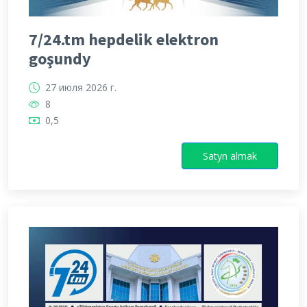
7/24.tm hepdelik elektron
goşundy
27 июля 2026 г.
8
0,5
Satyn almak