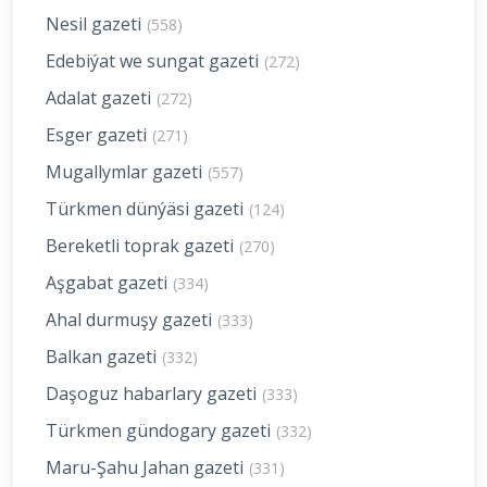
Nesil gazeti
(558)
Edebiýat we sungat gazeti
(272)
Adalat gazeti
(272)
Esger gazeti
(271)
Mugallymlar gazeti
(557)
Türkmen dünýäsi gazeti
(124)
Bereketli toprak gazeti
(270)
Aşgabat gazeti
(334)
Ahal durmuşy gazeti
(333)
Balkan gazeti
(332)
Daşoguz habarlary gazeti
(333)
Türkmen gündogary gazeti
(332)
Maru-Şahu Jahan gazeti
(331)