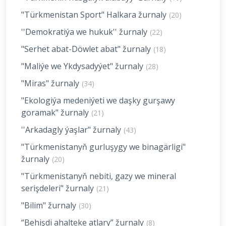
"Türkmenistan Sport" Halkara žurnaly
(20)
''Demokratiýa we hukuk'' žurnaly
(22)
"Serhet abat-Döwlet abat" žurnaly
(18)
"Maliýe we Ykdysadyýet" žurnaly
(28)
"Miras" žurnaly
(34)
"Ekologiýa medeniýeti we daşky gurşawy
goramak" žurnaly
(21)
''Arkadagly ýaşlar" žurnaly
(43)
"Türkmenistanyň gurluşygy we binagärligi"
žurnaly
(20)
"Türkmenistanyň nebiti, gazy we mineral
serişdeleri" žurnaly
(21)
"Bilim" žurnaly
(30)
“Behişdi ahalteke atlary” žurnaly
(8)