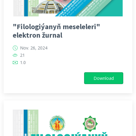
"Filologiýanyň meseleleri"
elektron žurnal
Nov. 26, 2024
21
1.0
Download