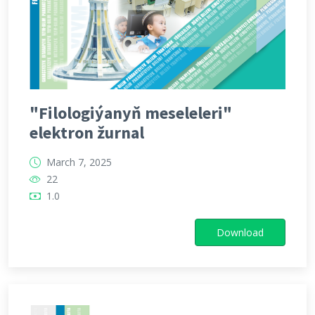
"Filologiýanyň meseleleri"
elektron žurnal
March 7, 2025
22
1.0
Download