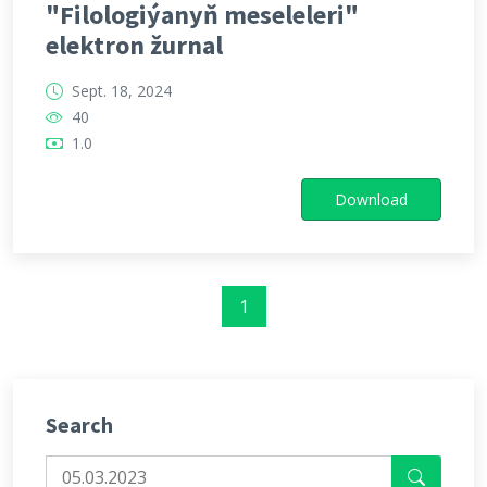
"Filologiýanyň meseleleri"
elektron žurnal
Sept. 18, 2024
40
1.0
Download
1
Search