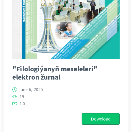
"Filologiýanyň meseleleri"
elektron žurnal
June 6, 2025
19
1.0
Download