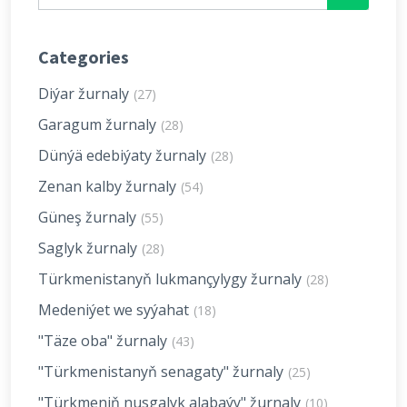
Categories
Diýar žurnaly
(27)
Garagum žurnaly
(28)
Dünýä edebiýaty žurnaly
(28)
Zenan kalby žurnaly
(54)
Güneş žurnaly
(55)
Saglyk žurnaly
(28)
Türkmenistanyň lukmançylygy žurnaly
(28)
Medeniýet we syýahat
(18)
"Täze oba" žurnaly
(43)
"Türkmenistanyň senagaty" žurnaly
(25)
"Türkmeniň nusgalyk alabaýy" žurnaly
(10)