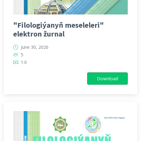
"Filologiýanyň meseleleri"
elektron žurnal
June 30, 2026
5
1.0
Download