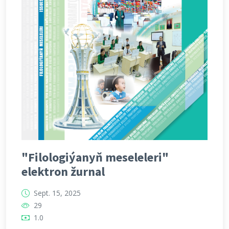
"Filologiýanyň meseleleri"
elektron žurnal
Sept. 15, 2025
29
1.0