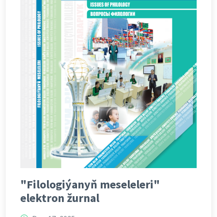
"Filologiýanyň meseleleri"
elektron žurnal