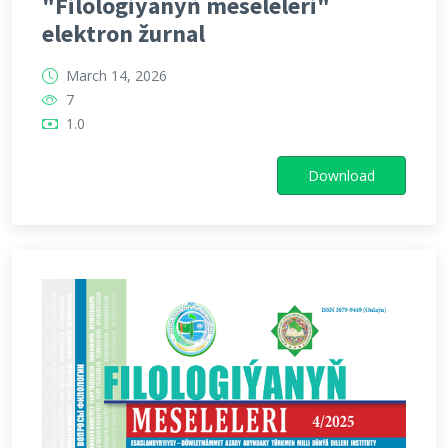
"Filologiýanyň meseleleri"
elektron žurnal
March 14, 2026
7
1.0
Download