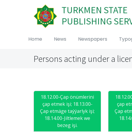
TURKMEN STATE
PUBLISHING SER
Home
News
Newspapers
Typo
Persons acting under a lice
18.12.00-Çap önümlerini
18.12.0
çap etmek işi; 18.13.00-
çap etm
Çap etmäge taýýarlyk işi;
Çap etm
18.14.00-Jiltlemek we
18.14
bezeg işi.