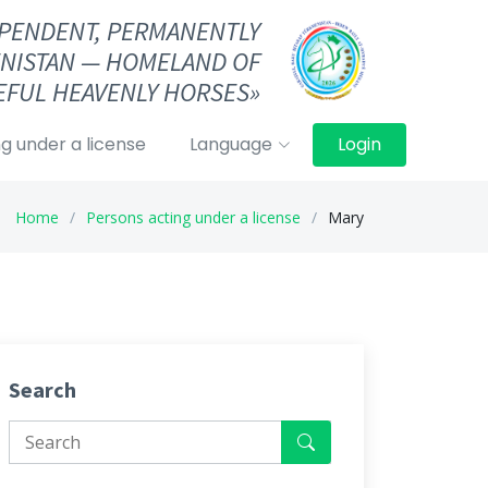
DEPENDENT, PERMANENTLY
NISTAN — HOMELAND OF
FUL HEAVENLY HORSES»
g under a license
Language
Login
Home
Persons acting under a license
Mary
Search