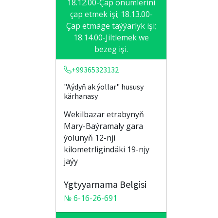
18.12.00-Çap önümlerini
çap etmek işi; 18.13.00-
Çap etmäge taýýarlyk işi;
18.14.00-Jiltlemek we
bezeg işi.
+99365323132
"Aýdyň ak ýollar" hususy
kärhanasy
Wekilbazar etrabynyň
Mary-Baýramaly gara
ýolunyň 12-nji
kilometrligindäki 19-njy
jaýy
Ygtyyarnama Belgisi
№ 6-16-26-691