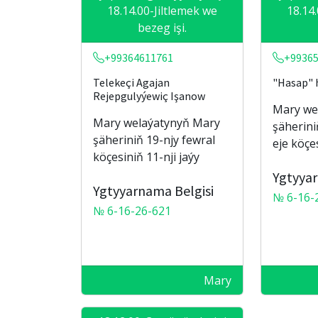
18.14.00-Jiltlemek we
18.14
bezeg işi.
+99364611761
+9936
Telekeçi Agajan
"Hasap" 
Rejepgulyýewiç Işanow
Mary we
Mary welaýatynyň Mary
şäherin
şäheriniň 19-njy fewral
eje köçes
köçesiniň 11-nji jaýy
Ygtyyar
Ygtyyarnama Belgisi
№ 6-16-
№ 6-16-26-621
Mary