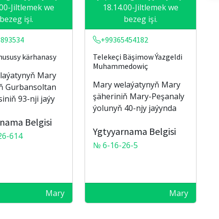
.00-Jiltlemek we
18.14.00-Jiltlemek we
bezeg işi.
bezeg işi.
5893534
+99365454182
hususy kärhanasy
Telekeçi Bäşimow Ýazgeldi
Muhammedowiç
laýatynyň Mary
Mary welaýatynyň Mary
iň Gurbansoltan
şäheriniň Mary-Peşanaly
iniň 93-nji jaýy
ýolunyň 40-njy jaýynda
nama Belgisi
Ygtyyarnama Belgisi
26-614
№ 6-16-26-5
Mary
Mary