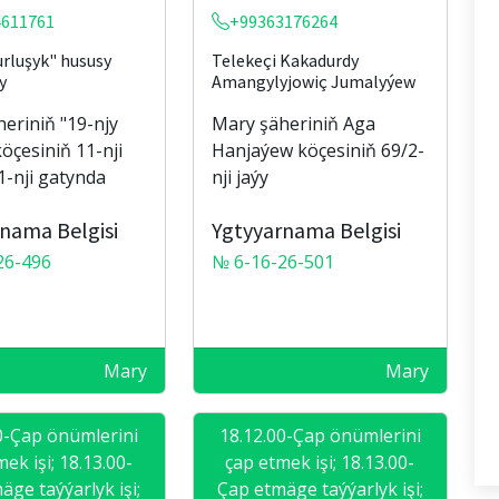
4611761
+99363176264
urluşyk" hususy
Telekeçi Kakadurdy
y
Amangylyjowiç Jumalyýew
eriniň "19-njy
Mary şäheriniň Aga
köçesiniň 11-nji
Hanjaýew köçesiniň 69/2-
1-nji gatynda
nji jaýy
nama Belgisi
Ygtyyarnama Belgisi
26-496
№ 6-16-26-501
Mary
Mary
0-Çap önümlerini
18.12.00-Çap önümlerini
ek işi; 18.13.00-
çap etmek işi; 18.13.00-
äge taýýarlyk işi;
Çap etmäge taýýarlyk işi;