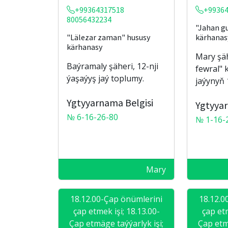
+99364317518
+9936
80056432234
"Jahan g
"Lälezar zaman" hususy
kärhanas
kärhanasy
Mary şäh
Baýramaly şäheri, 12-nji
fewral" 
ýaşaýyş jaý toplumy.
jaýynyň 
Ygtyyarnama Belgisi
Ygtyyar
№ 6-16-26-80
№ 1-16-
Mary
18.12.00-Çap önümlerini
18.12.0
çap etmek işi; 18.13.00-
çap etm
Çap etmäge taýýarlyk işi;
Çap etm