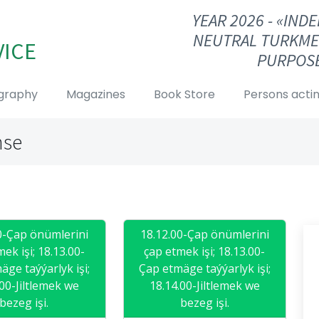
YEAR 2026 - «IN
NEUTRAL TURKME
VICE
PURPOSE
graphy
Magazines
Book Store
Persons actin
nse
0-Çap önümlerini
18.12.00-Çap önümlerini
ek işi; 18.13.00-
çap etmek işi; 18.13.00-
äge taýýarlyk işi;
Çap etmäge taýýarlyk işi;
.00-Jiltlemek we
18.14.00-Jiltlemek we
bezeg işi.
bezeg işi.