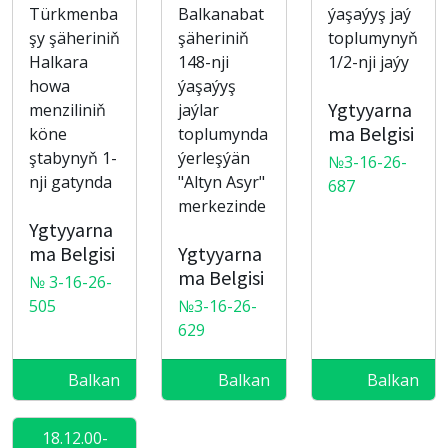
Türkmenba
Balkanabat
ýaşaýyş jaý
şy şäheriniň
şäheriniň
toplumynyň
Halkara
148-nji
1/2-nji jaýy
howa
ýaşaýyş
Ygtyyarna
menziliniň
jaýlar
ma Belgisi
köne
toplumynda
ştabynyň 1-
ýerleşýän
№3-16-26-
nji gatynda
"Altyn Asyr"
687
merkezinde
Ygtyyarna
ma Belgisi
Ygtyyarna
ma Belgisi
№ 3-16-26-
505
№3-16-26-
629
Balkan
Balkan
Balkan
18.12.00-