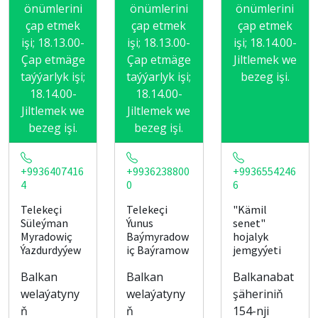
önümlerini
önümlerini
önümlerini
çap etmek
çap etmek
çap etmek
işi; 18.13.00-
işi; 18.13.00-
işi; 18.14.00-
Çap etmäge
Çap etmäge
Jiltlemek we
taýýarlyk işi;
taýýarlyk işi;
bezeg işi.
18.14.00-
18.14.00-
Jiltlemek we
Jiltlemek we
bezeg işi.
bezeg işi.
+9936407416
+9936238800
+9936554246
4
0
6
Telekeçi
Telekeçi
"Kämil
Süleýman
Ýunus
senet"
Myradowiç
Baýmyradow
hojalyk
Ýazdurdyýew
iç Baýramow
jemgyýeti
Balkan
Balkan
Balkanabat
welaýatyny
welaýatyny
şäheriniň
ň
ň
154-nji