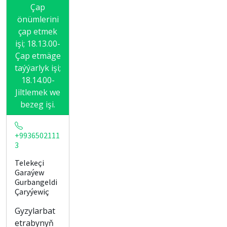
Çap
önümlerini
çap etmek
işi; 18.13.00-
Çap etmäge
taýýarlyk işi;
18.14.00-
Jiltlemek we
bezeg işi.
+9936502111
3
Telekeçi
Garaýew
Gurbangeldi
Çaryýewiç
Gyzylarbat
etrabynyň