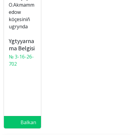
O.Akmamm
edow
köçesiniň
ugrynda
Ygtyyarna
ma Belgisi
№ 3-16-26-
702
Balkan