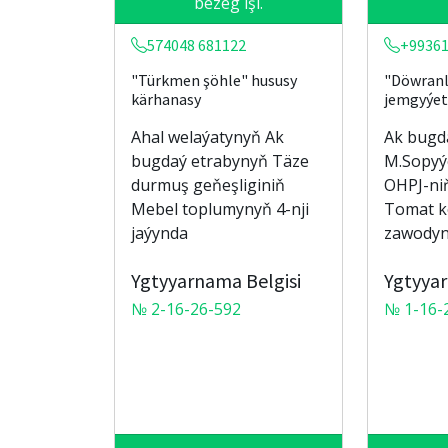
bezeg işi.
574048 681122
+99361
"Türkmen şöhle" hususy
"Döwranl
kärhanasy
jemgyýet
Ahal welaýatynyň Ak
Ak bugd
bugdaý etrabynyň Täze
M.Sopyý
durmuş geňeşliginiň
OHPJ-ni
Mebel toplumynyň 4-nji
Tomat 
jaýynda
zawodyn
Ygtyyarnama Belgisi
Ygtyyar
№ 2-16-26-592
№ 1-16-