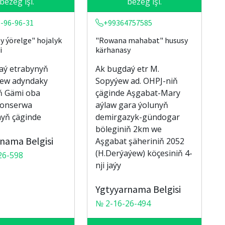
bezeg işi.
bezeg işi.
-96-96-31
+99364757585
y ýörelge" hojalyk
"Rowana mahabat" hususy
i
kärhanasy
aý etrabynyň
Ak bugdaý etr M.
ew adyndaky
Sopyýew ad. OHPJ-niň
ň Gämi oba
çäginde Aşgabat-Mary
konserwa
aýlaw gara ýolunyň
yň çäginde
demirgazyk-gündogar
böleginiň 2km we
nama Belgisi
Aşgabat şäheriniň 2052
(H.Derýaýew) köçesiniň 4-
26-598
nji jaýy
Ygtyyarnama Belgisi
№ 2-16-26-494