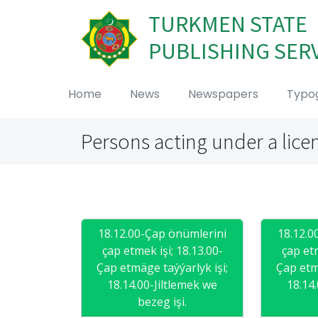
TURKMEN STATE
PUBLISHING SER
Home
News
Newspapers
Typo
Persons acting under a lice
18.12.00-Çap önümlerini
18.12.0
çap etmek işi; 18.13.00-
çap etm
Çap etmäge taýýarlyk işi;
Çap etm
18.14.00-Jiltlemek we
18.14
bezeg işi.