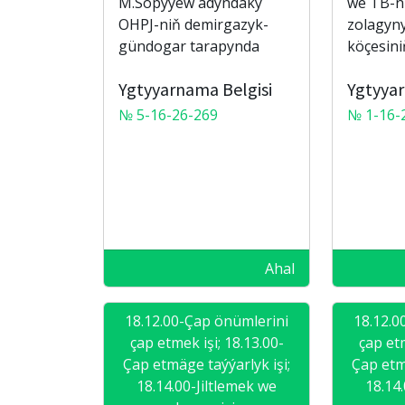
M.Sopyýew adyndaky
we TB-n
OHPJ-niň demirgazyk-
zolagyny
gündogar tarapynda
köçesiniň
Ygtyyarnama Belgisi
Ygtyyar
№ 5-16-26-269
№ 1-16-
Ahal
18.12.00-Çap önümlerini
18.12.0
çap etmek işi; 18.13.00-
çap etm
Çap etmäge taýýarlyk işi;
Çap etm
18.14.00-Jiltlemek we
18.14