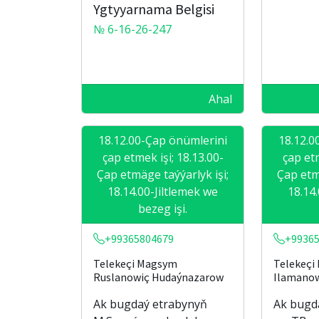
Ygtyyarnama Belgisi
№ 6-16-26-247
Ahal
18.12.00-Çap önümlerini
18.12.0
çap etmek işi; 18.13.00-
çap etm
Çap etmäge taýýarlyk işi;
Çap etm
18.14.00-Jiltlemek we
18.14
bezeg işi.
+99365804679
+99365
Telekeçi Magsym
Telekeçi
Ruslanowiç Hudaýnazarow
Ilamanow
Ak bugdaý etrabynyň
Ak bugd