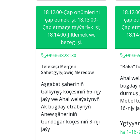
18.12.00-Çap önümlerini
18.12.0
çap etmek işi; 18.13.00-
çap etm
Çap etmäge taýýarlyk işi;
Çap etm
18.14.00-Jiltlemek we
18.14
bezeg işi.
+99363828130
+9936
Telekeçi Mergen
"Baka" h
Sähetgylyjowiç Meredow
Ahal we
Aşgabat şäheriniň
bugdaý 
Galkynyş köçesiniň 66-njy
durmuş 
jaýy we Ahal welaýatynyň
Mebel t
Ak bugdaý etrabynyň
16-njy j
Änew şäheriniň
Gündogar köçesiniň 3-nji
Ygtyyar
jaýy
№ 1-16-