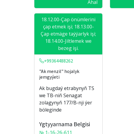
Ahal
18.12.00-Çap önümlerini
çap etmek işi; 18.13.00-
Çap etmäge taýýarlyk işi;
18.14.00-Jiltlemek we
bezeg işi.
+99364488262
"Ak menzil" hojalyk
jemgyýeti
Ak bugdaý etrabynyň TS
we TB-niň Senagat
zolagynyň 177/B-nji ýer
böleginde
Ygtyyarnama Belgisi
№ 1-16-26-611