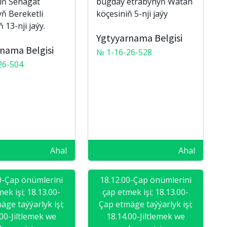
iň Senagat
bugdaý etrabynyň Watan
ň Bereketli
köçesiniň 5-nji jaýy
 13-nji jaýy.
Ygtyyarnama Belgisi
nama Belgisi
№ 1-16-26-528
26-504
Ahal
Ahal
0-Çap önümlerini
18.12.00-Çap önümlerini
ek işi; 18.13.00-
çap etmek işi; 18.13.00-
äge taýýarlyk işi;
Çap etmäge taýýarlyk işi;
.00-Jiltlemek we
18.14.00-Jiltlemek we