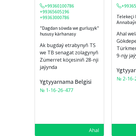
+99360100786
+9936
+99365605196
Telekeçi 
+99363000786
Annabaý
"Dagdan söwda we gurluşyk"
Ahal we
hususy kärhanasy
Gökdepe
Ak bugdaý etrabynyň TS
Türkmen
we TB senagat zolagynyň
9-njy jaý
Zümerret köçesiniň 28-nji
jaýynda
Ygtyyar
№ 2-16-
Ygtyyarnama Belgisi
№ 1-16-26-477
Ahal