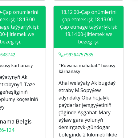
0-Çap önümlerini
18.12.00-Çap önümlerini
ek işi; 18.13.00-
çap etmek işi; 18.13.00-
äge taýýarlyk işi;
Çap etmäge taýýarlyk işi;
.00-Jiltlemek we
18.14.00-Jiltlemek we
bezeg işi.
bezeg işi.
5648742
+99364757585
ususy kärhanasy
"Rowana mahabat" hususy
kärhanasy
laýatynyň Ak
Ahal welaýaty Ak bugdaý
etrabynyň Täze
etraby M.Sopyýew
geňeşliginiň
adyndaky Oba hojalyk
oplumy köçesiniň
paýdarlar jemgyýetiniň
aýy
çäginde Aşgabat-Mary
aýlaw gara ýolunyň
nama Belgisi
demirgazyk-gündogar
26-124
böleginde 2 kilometrlikde