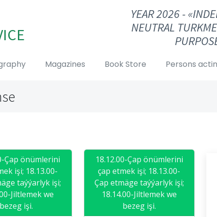
YEAR 2026 - «IN
NEUTRAL TURKME
VICE
PURPOSE
graphy
Magazines
Book Store
Persons actin
nse
0-Çap önümlerini
18.12.00-Çap önümlerini
ek işi; 18.13.00-
çap etmek işi; 18.13.00-
äge taýýarlyk işi;
Çap etmäge taýýarlyk işi;
.00-Jiltlemek we
18.14.00-Jiltlemek we
bezeg işi.
bezeg işi.