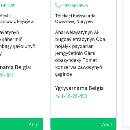
5141478
+99365649575
Meýlis
Telekeçi Kaýysdurdy
ramowiç Paýaýew
Öwezowiç Nuryýew
laýatynyň
Ahal welaýatynyň Ak
 şäheriniň
bugdaý etrabynyň Oba
başy şaýolunyň
hojalyk paýdarlar
y
jemgyýetiniň Gämi
obasyndaky Tomat
nama Belgisi
konserwa zawodynyň
çäginde
26-481
Ygtyyarnama Belgisi
№ 1-16-26-490
Ahal
Ahal