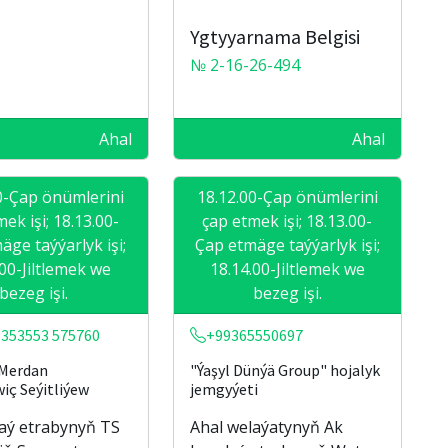
Ygtyyarnama Belgisi
№ 2-16-26-494
Ahal
Ahal
0-Çap önümlerini
18.12.00-Çap önümlerini
ek işi; 18.13.00-
çap etmek işi; 18.13.00-
äge taýýarlyk işi;
Çap etmäge taýýarlyk işi;
.00-Jiltlemek we
18.14.00-Jiltlemek we
bezeg işi.
bezeg işi.
353553 575760
+99365550697
 Merdan
"Ýaşyl Dünýä Group" hojalyk
iç Seýitliýew
jemgyýeti
aý etrabynyň TS
Ahal welaýatynyň Ak