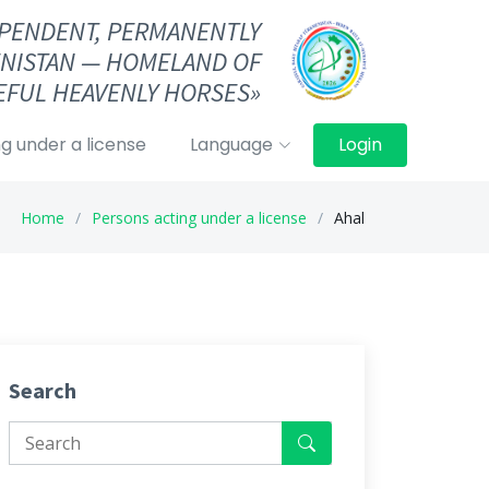
DEPENDENT, PERMANENTLY
NISTAN — HOMELAND OF
FUL HEAVENLY HORSES»
g under a license
Language
Login
Home
Persons acting under a license
Ahal
Search