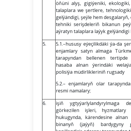
öňüni alyş, gigiýeniki, ekologik
talaplara we şertlere, tehnologik
gelýändigi, şeýle hem desgalaryň,
tehniki serişdeleriň bikanun p
aýratyn talaplara laýyk gelýändig
5.
5.1.–hususy eýeçilikdäki ýa-da 
enjamlary satyn almaga Türkmeni
tarapyndan bellenen tertipde
hasaba alnan ýerindäki welaý
polisiýa müdirlikleriniň rugsady
5.2.– enjamlaryň olar tarapyn
resmi namalary;
6.
işiň ygtyýarlylandyrylmaga d
görkezilen işleri, hyzmatlary
hukugynda, kärendesine alnan 
binanyň (jaýyň) bardygyny 