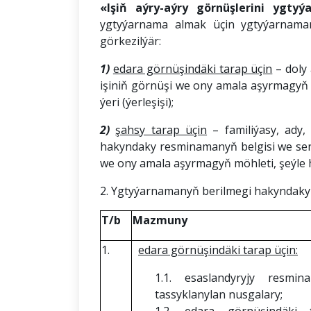
«Işiň aýry-aýry görnüşlerini ygty
ygtyýarnama almak üçin ygtyýarnaman
görkezilýär:
1)
edara görnüşindäki tarap üçin
– doly 
işiniň görnüşi we ony amala aşyrmagyň 
ýeri (ýerleşişi);
2)
şahsy tarap üçin
– familiýasy, ady
hakyndaky resminamanyň belgisi we senes
we ony amala aşyrmagyň möhleti, şeýle h
2. Ygtyýarnamanyň berilmegi hakyndaky 
T/b
Mazmuny
1.
edara görnüşindäki tarap üçin
:
1.1. esaslandyryjy resmina
tassyklanylan nusgalary;