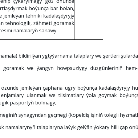
şlenip çykarylmagy göz öňünde
rtlaşdyrmak boýunça bar bolan,
de jemleýän tehniki kadalaşdyryjy
än tehnologik, zähmeti goramak
resmi namalaryň sanawy
mala) bildirilýän ygtyýarnama talaplary we şertleri şularda
ti goramak we ýangyn howpsuzlygy düzgünleriniň hem-
ry özünde jemleýän çaphana ugry boýunça kadalaşdyryjy 
njamlary ulanmak we tilsimatlary ýola goýmak boýunça
ogik pasportyň bolmagy;
elmeginiň synagyndan geçmegi (köpeldiş işiniň tölegli hyzma
k namalarynyň talaplaryna laýyk gelýän ýokary hilli çap ön