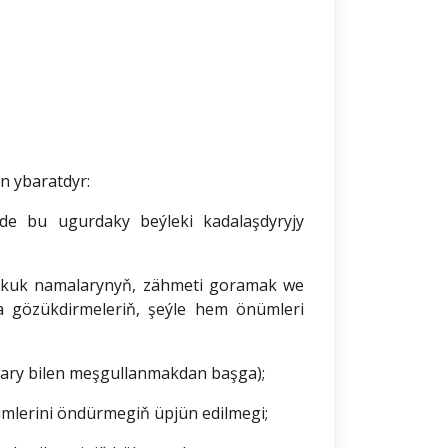
n ybaratdyr:
de bu ugurdaky beýleki kadalaşdyryjy
hukuk namalarynyň, zähmeti goramak we
 gözükdirmeleriň, şeýle hem önümleri
tlary bilen meşgullanmakdan başga);
ümlerini öndürmegiň üpjün edilmegi;