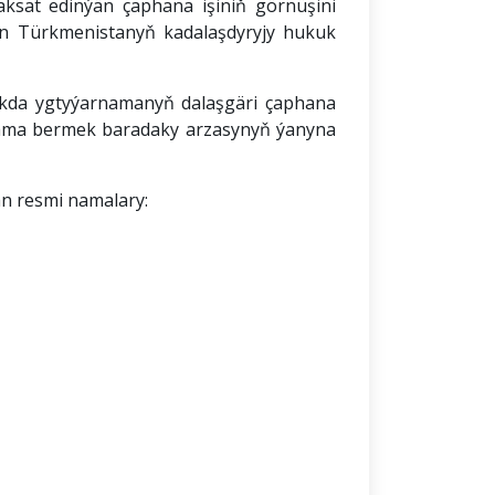
sat edinýän çaphana işiniň görnüşini
än Türkmenistanyň kadalaşdyryjy hukuk
lykda ygtyýarnamanyň dalaşgäri çaphana
rnama bermek baradaky arzasynyň ýanyna
an resmi namalary: