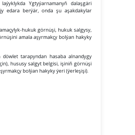
aýyklykda Ygtyýarnamanyň dalaşgäri
jy edara berýär, onda şu aşakdakylar
uramaçylyk-hukuk görnüşi, hukuk salgysy,
örnüşini amala aşyrmakçy bolýan hakyky
uň döwlet tarapyndan hasaba alnandygy
), hususy salgyt belgisi, işiniň görnüşi
rmakçy bolýan hakyky ýeri (ýerleşişi).