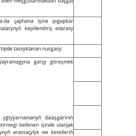
ry bilen meşgullanmakdan başga)
ýa-da çaphana işine jogapkär
alarynyň kepillendiriş edarasy
rtipde tassyklanan nusgasy;
ň ýaýramagyna garşy göreşmek
yň ygtyýarnamanyň dalaşgäriniň
tirmegi bellenen işinde ulanjak
ynyň arassaçylyk we keselleriň