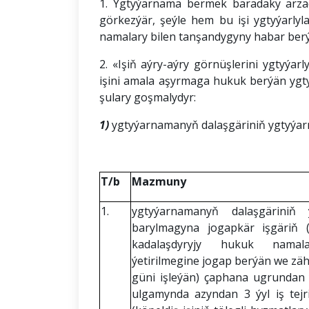
1. Ygtyýarnama bermek baradaky arza
görkezýär, şeýle hem bu işi ygtyýarl
namalary bilen tanşandygyny habar berý
2. «Işiň aýry-aýry görnüşlerini ygtyý
işini amala aşyrmaga hukuk berýän ygt
şulary goşmalydyr:
1)
ygtyýarnamanyň dalaşgäriniň ygtyýarna
T/b
Mazmuny
1.
ygtyýarnamanyň dalaşgäriniň
barylmagyna jogapkär işgäriň 
kadalaşdyryjy hukuk namala
ýetirilmegine jogap berýän we zä
güni işleýän) çaphana ugrundan 
ulgamynda azyndan 3 ýyl iş tejr