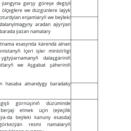
i, ýangyna garşy göreşe degişli
i ölçeglere we düzgünlere laýyk
 oturdylan enjamlaryň we beýleki
eýdalanylmagyny aradan aýyrýan
i barada ýazan namalary
şertnama esasynda kärendä alnan
stanyň Içeri işler ministrligi
 ygtyýarnamanyň dalaşgäriniň
atlaryň we Aşgabat şäheriniň
dan hasaba alnandygy baradaky
egişli görnüşiniň düzüminde
 berjaý etmek üçin (eýeçilik
ýa-da beýleki kanuny esasda)
görkezýän resmi namalaryň