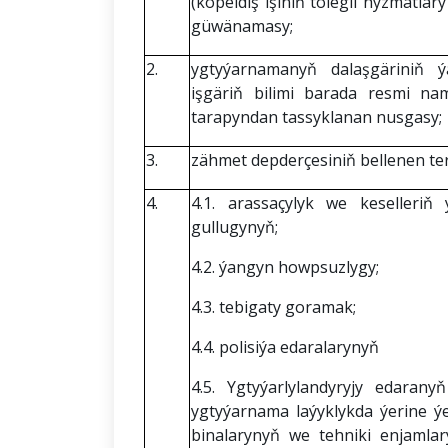
(köpeldiş işiniň tölegli hyzmatla
güwänamasy;
2.
ygtyýarnamanyň dalaşgäriniň 
işgäriň bilimi barada resmi nam
tarapyndan tassyklanan nusgasy;
3.
zähmet depderçesiniň bellenen te
4.
4.1. arassaçylyk we keselleri
gullugynyň;
4.2. ýangyn howpsuzlygy;
4.3. tebigaty goramak;
4.4. polisiýa edaralarynyň
4.5. Ygtyýarlylandyryjy edaran
ygtyýarnama laýyklykda ýerine ýe
binalarynyň we tehniki enjamlar