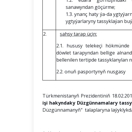
1.2. edara görnüşindäki 
sanawyndan göçürme;
1.3. ynanç haty ýa-da ygtyýar
ygtyýarlaryny tassyklaýan buý
2.
şahsy tarap üçin
:
2.1. hususy telekeçi hökmünde 
döwlet tarapyndan bellige alna
bellenilen tertipde tassyklanylan 
2.2. onuň pasportynyň nusgasy
Türkmenistanyň Prezidentiniň 18.02.201
işi hakyndaky Düzgünnamalary tass
Düzgünnamanyň“ talaplaryna laýyklykd