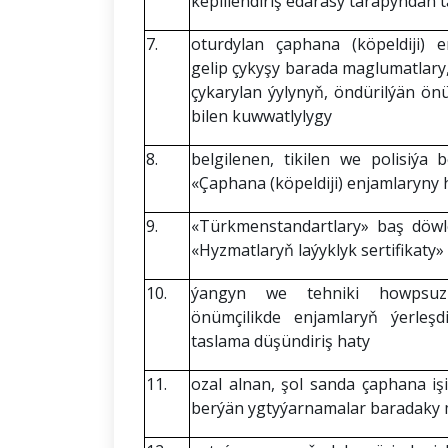
kepillendiriş edarasy tarapyndan
7.
oturdylan çaphana (köpeldiji) 
gelip çykyşy barada maglumatlary, 
çykarylan ýylynyň, öndürilýän ö
bilen kuwwatlylygy
8.
belgilenen, tikilen we polisiý
«Çaphana (köpeldiji) enjamlaryny 
9.
«Türkmenstandartlary» baş döwl
«Hyzmatlaryň laýyklyk sertifikaty»
10.
ýangyn we tehniki howpsuzly
önümçilikde enjamlaryň ýerleşd
taslama düşündiriş haty
11.
ozal alnan, şol sanda çaphana i
berýän ygtyýarnamalar baradaky