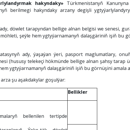
ýarlylandyrmak hakyndaky»
Türkmenistanyň Kanunyna l
yň berilmegi hakyndaky arzany degişli ygtyýarlylandyry
ady, döwlet tarapyndan bellige alnan belgisi we senesi, g
möhleti, şeýle hem ygtyýarnamanyň dalaşgäriniň işiň bu g
, atasynyň ady, ýaşaýan ýeri, pasport maglumatlary, on
i (hususy telekeçi hökmünde bellige alnan şahsy tarap üçin
em ygtyýarnamanyň dalaşgäriniň işiň bu görnüşini amala aşy
arza şu aşakdakylar goşulýar:
Bellikler
malaryň bellenilen tertipde