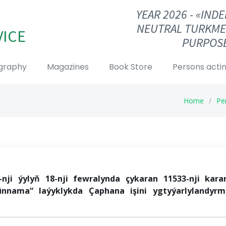
YEAR 2026 - «IN
NEUTRAL TURKME
VICE
PURPOSE
graphy
Magazines
Book Store
Persons actin
Home
Pe
-nj
i
ýylyň 18-nji fewralynda çykaran 11533-nji kara
ünnama
“ laýyklykda Çaphana işi
ni
y
gtyýar
lylandyr