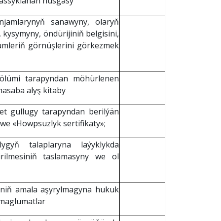
 tassyklanan nusgasy
enjamlarynyň sanawyny, olaryň
kysymyny, öndürijiniň belgisini,
nümleriň görnüşlerini görkezmek
a bölümi tarapyndan möhürlenen
hasaba alyş kitaby
et gullugy tarapyndan berilýän
 we «Howpsuzlyk sertifikaty»;
gyň talaplaryna laýyklykda
irilmesiniň taslamasyny we ol
şiniň amala aşyrylmagyna hukuk
 maglumatlar