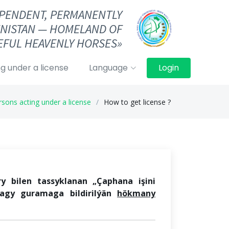
DEPENDENT, PERMANENTLY
NISTAN — HOMELAND OF
FUL HEAVENLY HORSES»
g under a license
Language
Login
rsons acting under a license
How to get license ?
ry bilen tassyklanan „Ç
aphana işini
magy
gura
maga
bildirilýän
hökmany