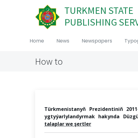
TURKMEN STATE
PUBLISHING SER
Home
News
Newspapers
Typo
How to
Türkmenistanyň Prezidentiniň 20
11
ygtyýarlylandyrmak hakynda
Düzg
talaplar
we şertler