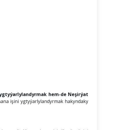
 ygtyýarlylandyrmak
hem-de Neşirýat
ana işini ygtyýarlylandyrmak hakyndaky