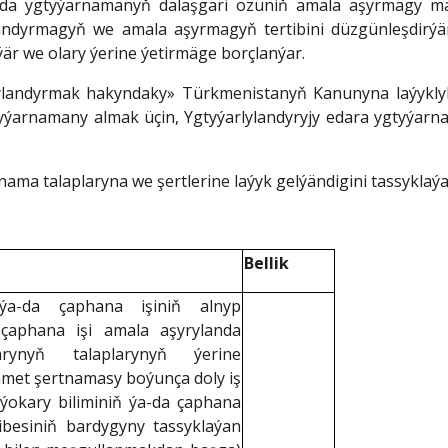
da ygtyýarnamanyň dalaşgäri özüniň amala aşyrmagy mak
ylandyrmagyň we amala aşyrmagyň tertibini düzgünleşdirý
är we olary ýerine ýetirmäge borçlanýar.
arlylandyrmak hakyndaky» Türkmenistanyň Kanunyna laýyk
yýarnamany almak üçin, Ygtyýarlylandyryjy edara ygtyýa
ma talaplaryna we şertlerine laýyk gelýändigini tassyklaý
Bellik
 ýa-da çaphana işiniň alnyp
(çaphana işi amala aşyrylanda
rynyň talaplarynyň ýerine
hmet şertnamasy boýunça doly iş
ýokary biliminiň ýa-da çaphana
ibesiniň bardygyny tassyklaýan