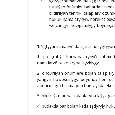
12.
ygtyýarnamanyň dalaşgärinde i
tutulýan önümler babatda standa
bildirilýän tehniki talaplary özün
hukuk namalarynyň, hereket edý
we ýangyn howpsuzlygy boýunça 
Ygtyýarnama talaplary we şertleri
1. Ygtyýarnamanyň dalaşgärine (ygtyýarna
1) poligrafiýa kärhanalarynyň zähme
namalaryň talaplaryna laýyklygy;
2) öndürilýän önümlere bolan talapla
ýangyn howpsuzlygy boýunça hem-de e
öndürmegiň tilsimatyna baglylykda ekol
3) bildirilýän hünär talaplaryna laýyk g
4) pudakda bar bolan kadalaşdyryjy huku