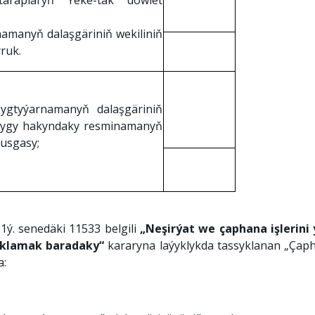
taraplaryň Ýeke-täk döwlet
namanyň dalaşgäriniň wekiliniň
ruk.
ygtyýarnamanyň dalaşgäriniň
ndygy hakyndaky resminamanyň
nusgasy;
1ý. senedäki 11533 belgili
„
N
eşirýat we
ç
aphana
iş
ler
ini
yklamak barada
ky
“
kararyna laýyklykda tassyklanan „Çaph
a: