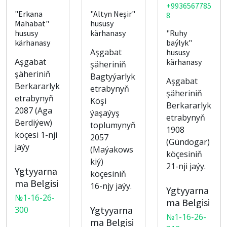
+9936567785
"Erkana
"Altyn Neşir"
8
Mahabat"
hususy
hususy
kärhanasy
"Ruhy
kärhanasy
baýlyk"
Aşgabat
hususy
Aşgabat
kärhanasy
şäheriniň
şäheriniň
Bagtyýarlyk
Aşgabat
Berkararlyk
etrabynyň
şäheriniň
etrabynyň
Köşi
Berkararlyk
2087 (Aga
ýaşaýyş
etrabynyň
Berdiýew)
toplumynyň
1908
köçesi 1-nji
2057
(Gündogar)
jaýy
(Maýakows
köçesiniň
kiý)
21-nji jaýy.
Ygtyyarna
köçesiniň
ma Belgisi
16-njy jaýy.
Ygtyyarna
№1-16-26-
ma Belgisi
Ygtyyarna
300
№1-16-26-
ma Belgisi