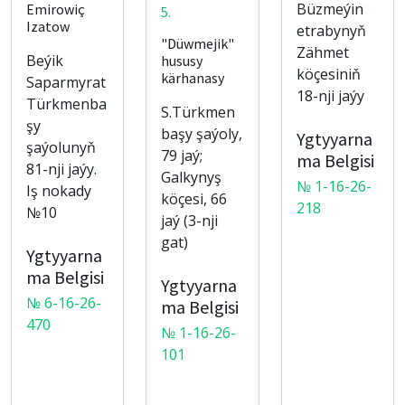
Büzmeýin
Emirowiç
5.
Izatow
etrabynyň
"Düwmejik"
Zähmet
Beýik
hususy
köçesiniň
kärhanasy
Saparmyrat
18-nji jaýy
Türkmenba
S.Türkmen
şy
başy şaýoly,
Ygtyyarna
şaýolunyň
79 jaý;
ma Belgisi
81-nji jaýy.
Galkynyş
№ 1-16-26-
Iş nokady
köçesi, 66
218
№10
jaý (3-nji
gat)
Ygtyyarna
ma Belgisi
Ygtyyarna
№ 6-16-26-
ma Belgisi
470
№ 1-16-26-
101