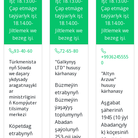
işi; 18.13.00-
işi; 18.13.00-
işi; 18.13.00-
Çap etmäge
Çap etmäge
Çap etmäge
taýýarlyk işi;
taýýarlyk işi;
taýýarlyk işi;
18.14.00-
18.14.00-
18.14.00-
Jiltlemek we
Jiltlemek we
Jiltlemek we
bezeg işi.
bezeg işi.
bezeg işi.
93-40-60
72-65-80
+9936245555
Türkmenista
"Galkynyş
0
nyň Söwda
LTD" hususy
we daşary
kärhanasy
"Altyn
ykdysady
Arzuw"
Büzmeýin
aragatnaşykl
hususy
ar
kärhanasy
etrabynyň
ministrligini
Büzmeýin
Aşgabat
ň Kompýuter
ýaşaýyş
tilsimaty
şäheriniň
merkezi
toplumynyň
1945 (10 ýyl
Abadan
Abadançyly
Köpetdag
şaýolunyň
k) köçesiniň
etrabynyň
253-nji jaýy