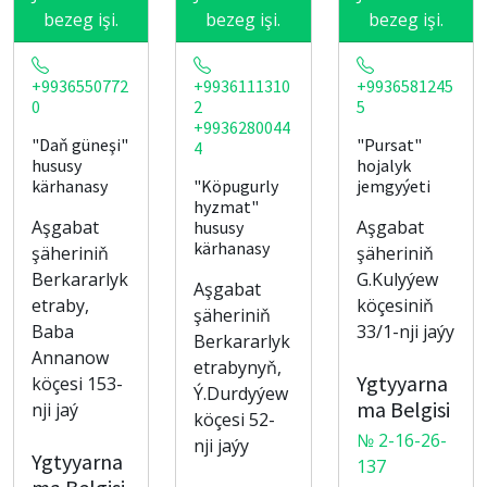
bezeg işi.
bezeg işi.
bezeg işi.
+9936550772
+9936111310
+9936581245
0
2
5
+9936280044
"Daň güneşi"
"Pursat"
4
hususy
hojalyk
kärhanasy
"Köpugurly
jemgyýeti
hyzmat"
Aşgabat
Aşgabat
hususy
kärhanasy
şäheriniň
şäheriniň
Berkararlyk
G.Kulyýew
Aşgabat
etraby,
köçesiniň
şäheriniň
Baba
33/1-nji jaýy
Berkararlyk
Annanow
etrabynyň,
Ygtyyarna
köçesi 153-
Ý.Durdyýew
ma Belgisi
nji jaý
köçesi 52-
№ 2-16-26-
nji jaýy
Ygtyyarna
137