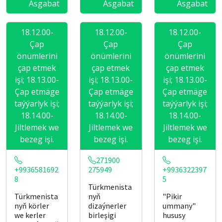
Asgabat
Asgabat
Asgabat
18.12.00-
18.12.00-
18.12.00-
Çap
Çap
Çap
önümlerini
önümlerini
önümlerini
çap etmek
çap etmek
çap etmek
işi; 18.13.00-
işi; 18.13.00-
işi; 18.13.00-
Çap etmäge
Çap etmäge
Çap etmäge
taýýarlyk işi;
taýýarlyk işi;
taýýarlyk işi;
18.14.00-
18.14.00-
18.14.00-
Jiltlemek we
Jiltlemek we
Jiltlemek we
bezeg işi.
bezeg işi.
bezeg işi.
271900
+9936581692
275949
+9936322397
8
5
Türkmenista
Türkmenista
nyň
"Pikir
nyň körler
dizaýnerler
ummany"
we kerler
birleşigi
hususy