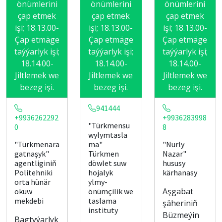
önümlerini
önümlerini
önümlerini
çap etmek
çap etmek
çap etmek
işi; 18.13.00-
işi; 18.13.00-
işi; 18.13.00-
Çap etmäge
Çap etmäge
Çap etmäge
taýýarlyk işi;
taýýarlyk işi;
taýýarlyk işi;
18.14.00-
18.14.00-
18.14.00-
Jiltlemek we
Jiltlemek we
Jiltlemek we
bezeg işi.
bezeg işi.
bezeg işi.
941444
+9936262292
+9936283998
"Türkmensu
0
8
wylymtasla
"Türkmenara
ma"
"Nurly
gatnaşyk"
Türkmen
Nazar"
agentliginiň
döwlet suw
hususy
Politehniki
hojalyk
kärhanasy
orta hünär
ylmy-
Aşgabat
okuw
önümçilik we
mekdebi
taslama
şäheriniň
instituty
Büzmeýin
Bagtyýarlyk