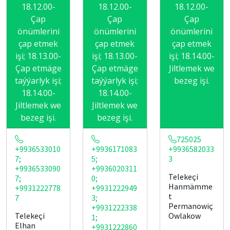
18.12.00-
18.12.00-
18.12.00-
Çap
Çap
Çap
önümlerini
önümlerini
önümlerini
çap etmek
çap etmek
çap etmek
işi; 18.13.00-
işi; 18.13.00-
işi; 18.14.00-
Çap etmäge
Çap etmäge
Jiltlemek we
taýýarlyk işi;
taýýarlyk işi;
bezeg işi.
18.14.00-
18.14.00-
Jiltlemek we
Jiltlemek we
bezeg işi.
bezeg işi.
725025
+9936533010
+9936171083
+9936582033
7;
5;
3
+9936533090
+9936020311
Telekeçi
7;
0;
Hanmämme
+9931222778
+9931222949
t
7
3;
Permanowiç
+9931222338
Telekeçi
Owlakow
1;
Elhan
+9931222860