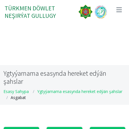
TÜRKMEN DÖWLET
NEŞIRÝAT GULLUGY
Ygtyýarnama esasynda hereket edýän
şahslar
Esasy Sahypa
Ygtyýarnama esasynda hereket edýän şahslar
Asgabat