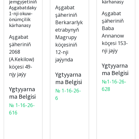
jemgyýetiniň
kärhanasy
Aşgabat
Aşgabatdaky
Aşgabat
1-nji okuw-
şäheriniň
önümçilik
şäheriniň
Berkararlyk
kärhanasy
Baba
etrabynyň
Annanow
Aşgabat
Magrupy
köçesi 153-
şäheriniň
köçesiniň
nji jaýy
2068
12-nji
(A.Kekilow)
jaýynda
Ygtyyarna
köçesi 49-
ma Belgisi
Ygtyyarna
njy jaýy
ma Belgisi
№1-16-26-
Ygtyyarna
628
№ 1-16-26-
ma Belgisi
6
№ 1-16-26-
616