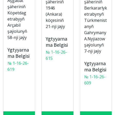
Aşgabat
şäheriniň
şäheriniň
şäheriniň
1946
Berkararlyk
Köpetdag
(Ankara)
etrabynyň
etrabyyň
köçesiniň
Türkmenist
Arçabil
21-nji jaýy
anyň
şaýolunyň
Gahrymany
58-nji jaýy
Ygtyyarna
A.Nyýazow
ma Belgisi
şaýolunyň
Ygtyyarna
7-nji jaýy
№ 1-16-26-
ma Belgisi
615
Ygtyyarna
№ 1-16-26-
ma Belgisi
619
№ 1-16-26-
609