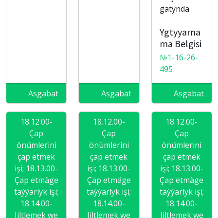
gatynda
Ygtyyarna
ma Belgisi
№1-16-26-
495
Asgabat
Asgabat
Asgabat
18.12.00-
18.12.00-
18.12.00-
Çap
Çap
Çap
önümlerini
önümlerini
önümlerini
çap etmek
çap etmek
çap etmek
işi; 18.13.00-
işi; 18.13.00-
işi; 18.13.00-
Çap etmäge
Çap etmäge
Çap etmäge
taýýarlyk işi;
taýýarlyk işi;
taýýarlyk işi;
18.14.00-
18.14.00-
18.14.00-
Jiltlemek we
Jiltlemek we
Jiltlemek we