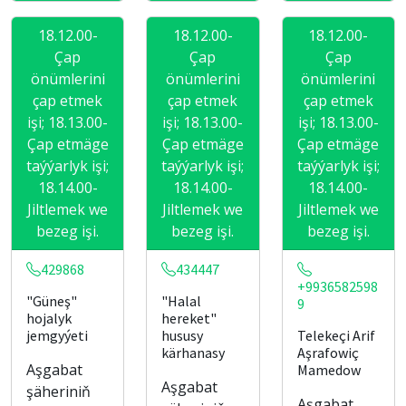
18.12.00-
18.12.00-
18.12.00-
Çap
Çap
Çap
önümlerini
önümlerini
önümlerini
çap etmek
çap etmek
çap etmek
işi; 18.13.00-
işi; 18.13.00-
işi; 18.13.00-
Çap etmäge
Çap etmäge
Çap etmäge
taýýarlyk işi;
taýýarlyk işi;
taýýarlyk işi;
18.14.00-
18.14.00-
18.14.00-
Jiltlemek we
Jiltlemek we
Jiltlemek we
bezeg işi.
bezeg işi.
bezeg işi.
429868
434447
+9936582598
"Güneş"
"Halal
9
hojalyk
hereket"
jemgyýeti
hususy
Telekeçi Arif
kärhanasy
Aşrafowiç
Aşgabat
Mamedow
Aşgabat
şäheriniň
Aşgabat