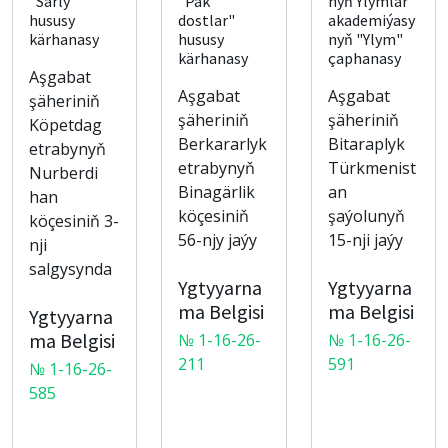
"Sarly"
"Päk
nyň Ylymlar
hususy
dostlar"
akademiýasy
kärhanasy
hususy
nyň "Ylym"
kärhanasy
çaphanasy
Aşgabat
Aşgabat
Aşgabat
şäheriniň
şäheriniň
şäheriniň
Köpetdag
Berkararlyk
Bitaraplyk
etrabynyň
etrabynyň
Türkmenist
Nurberdi
Binagärlik
an
han
köçesiniň
şaýolunyň
köçesiniň 3-
56-njy jaýy
15-nji jaýy
nji
salgysynda
Ygtyyarna
Ygtyyarna
ma Belgisi
ma Belgisi
Ygtyyarna
ma Belgisi
№ 1-16-26-
№ 1-16-26-
211
591
№ 1-16-26-
585