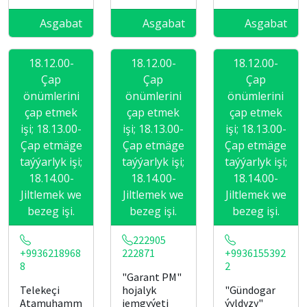
Asgabat
Asgabat
Asgabat
18.12.00-
18.12.00-
18.12.00-
Çap
Çap
Çap
önümlerini
önümlerini
önümlerini
çap etmek
çap etmek
çap etmek
işi; 18.13.00-
işi; 18.13.00-
işi; 18.13.00-
Çap etmäge
Çap etmäge
Çap etmäge
taýýarlyk işi;
taýýarlyk işi;
taýýarlyk işi;
18.14.00-
18.14.00-
18.14.00-
Jiltlemek we
Jiltlemek we
Jiltlemek we
bezeg işi.
bezeg işi.
bezeg işi.
222905
+9936218968
222871
+9936155392
8
2
"Garant PM"
Telekeçi
hojalyk
"Gündogar
Atamuhamm
jemgyýeti
ýyldyzy"