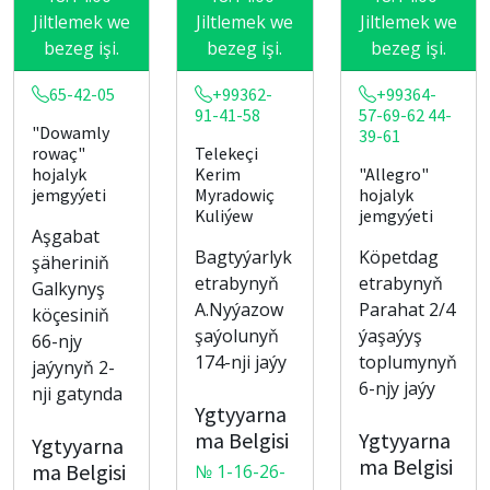
Jiltlemek we
Jiltlemek we
Jiltlemek we
bezeg işi.
bezeg işi.
bezeg işi.
65-42-05
+99362-
+99364-
91-41-58
57-69-62 44-
"Dowamly
39-61
rowaç"
Telekeçi
hojalyk
Kerim
"Allegro"
jemgyýeti
Myradowiç
hojalyk
Kuliýew
jemgyýeti
Aşgabat
Bagtyýarlyk
Köpetdag
şäheriniň
etrabynyň
etrabynyň
Galkynyş
A.Nyýazow
Parahat 2/4
köçesiniň
şaýolunyň
ýaşaýyş
66-njy
174-nji jaýy
toplumynyň
jaýynyň 2-
6-njy jaýy
nji gatynda
Ygtyyarna
ma Belgisi
Ygtyyarna
Ygtyyarna
ma Belgisi
ma Belgisi
№ 1-16-26-