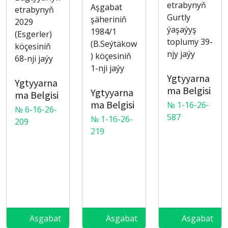
etrabynyň
Aşgabat
etrabynyň
Gurtly
şäheriniň
2029
ýaşaýyş
1984/1
(Esgerler)
toplumy 39-
(B.Seýtäkow
köçesiniň
njy jaýy
) köçesiniň
68-nji jaýy
1-nji jaýy
Ygtyyarna
Ygtyyarna
ma Belgisi
Ygtyyarna
ma Belgisi
ma Belgisi
№ 1-16-26-
№ 6-16-26-
587
№ 1-16-26-
209
219
Asgabat
Asgabat
Asgabat