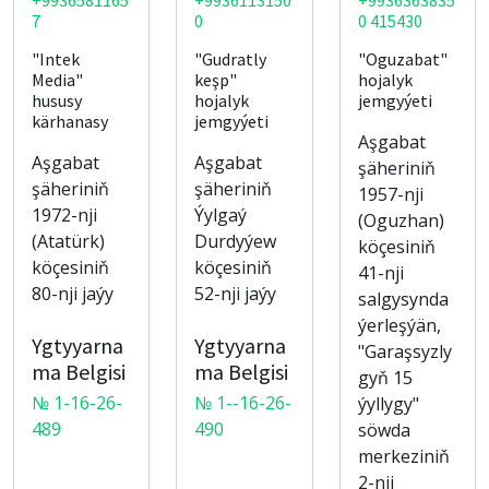
+9936581165
+9936113150
+9936363835
7
0
0 415430
"Intek
"Gudratly
"Oguzabat"
Media"
keşp"
hojalyk
hususy
hojalyk
jemgyýeti
kärhanasy
jemgyýeti
Aşgabat
Aşgabat
Aşgabat
şäheriniň
şäheriniň
şäheriniň
1957-nji
1972-nji
Ýylgaý
(Oguzhan)
(Atatürk)
Durdyýew
köçesiniň
köçesiniň
köçesiniň
41-nji
80-nji jaýy
52-nji jaýy
salgysynda
ýerleşýän,
Ygtyyarna
Ygtyyarna
"Garaşsyzly
ma Belgisi
ma Belgisi
gyň 15
№ 1-16-26-
№ 1--16-26-
ýyllygy"
489
490
söwda
merkeziniň
2-nji