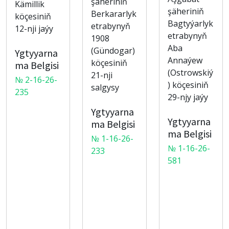
şäheriniň
Kämillik
şäheriniň
Berkararlyk
köçesiniň
Bagtyýarlyk
etrabynyň
12-nji jaýy
etrabynyň
1908
Aba
(Gündogar)
Ygtyyarna
Annaýew
köçesiniň
ma Belgisi
(Ostrowskiý
21-nji
№ 2-16-26-
) köçesiniň
salgysy
235
29-njy jaýy
Ygtyyarna
Ygtyyarna
ma Belgisi
ma Belgisi
№ 1-16-26-
№ 1-16-26-
233
581