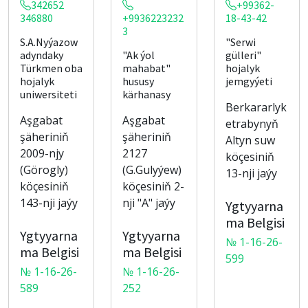
342652
+99362-
346880
+9936223232
18-43-42
3
S.A.Nyýazow
"Serwi
adyndaky
"Ak ýol
gülleri"
Türkmen oba
mahabat"
hojalyk
hojalyk
hususy
jemgyýeti
uniwersiteti
kärhanasy
Berkararlyk
Aşgabat
Aşgabat
etrabynyň
şäheriniň
şäheriniň
Altyn suw
2009-njy
2127
köçesiniň
(Görogly)
(G.Gulyýew)
13-nji jaýy
köçesiniň
köçesiniň 2-
143-nji jaýy
nji "A" jaýy
Ygtyyarna
ma Belgisi
Ygtyyarna
Ygtyyarna
№ 1-16-26-
ma Belgisi
ma Belgisi
599
№ 1-16-26-
№ 1-16-26-
589
252