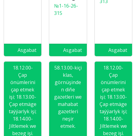
313
№1-16-26-
315
Asgabat
Asgabat
Asgabat
18.12.00-
58.13.00-kiçi
18.12.00-
Çap
klas,
Çap
önümlerini
görnüşinde
önümlerini
çap etmek
n diňe
çap etmek
işi; 18.13.00-
gazetleri we
işi; 18.13.00-
Çap etmäge
mahabat
Çap etmäge
taýýarlyk işi;
gazetleri
taýýarlyk işi;
18.14.00-
neşir
18.14.00-
Jiltlemek we
etmek.
Jiltlemek we
bezeg işi.
bezeg işi.