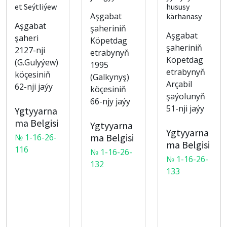
et Seýtliýew
hususy
Aşgabat
kärhanasy
Aşgabat
şaheriniň
Aşgabat
şaheri
Köpetdag
şaheriniň
2127-nji
etrabynyň
Köpetdag
(G.Gulyýew)
1995
etrabynyň
köçesiniň
(Galkynyş)
Arçabil
62-nji jaýy
köçesiniň
şaýolunyň
66-njy jaýy
51-nji jaýy
Ygtyyarna
ma Belgisi
Ygtyyarna
Ygtyyarna
ma Belgisi
№ 1-16-26-
ma Belgisi
116
№ 1-16-26-
№ 1-16-26-
132
133