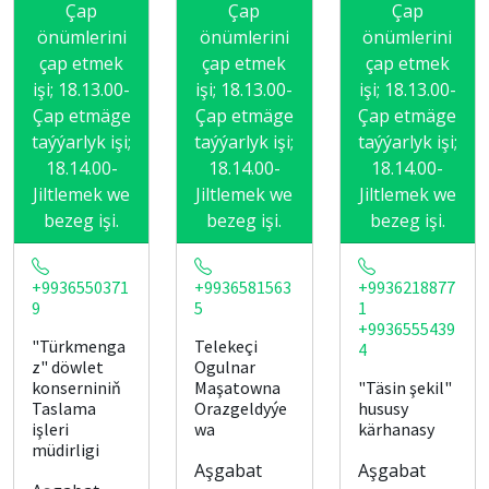
Çap
Çap
Çap
önümlerini
önümlerini
önümlerini
çap etmek
çap etmek
çap etmek
işi; 18.13.00-
işi; 18.13.00-
işi; 18.13.00-
Çap etmäge
Çap etmäge
Çap etmäge
taýýarlyk işi;
taýýarlyk işi;
taýýarlyk işi;
18.14.00-
18.14.00-
18.14.00-
Jiltlemek we
Jiltlemek we
Jiltlemek we
bezeg işi.
bezeg işi.
bezeg işi.
+9936550371
+9936581563
+9936218877
9
5
1
+9936555439
"Türkmenga
Telekeçi
4
z" döwlet
Ogulnar
konserniniň
Maşatowna
"Täsin şekil"
Taslama
Orazgeldyýe
hususy
işleri
wa
kärhanasy
müdirligi
Aşgabat
Aşgabat