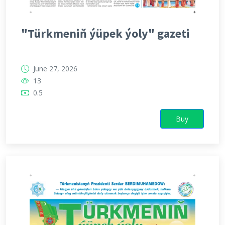
"Türkmeniň ýüpek ýoly" gazeti
June 27, 2026
13
0.5
Buy