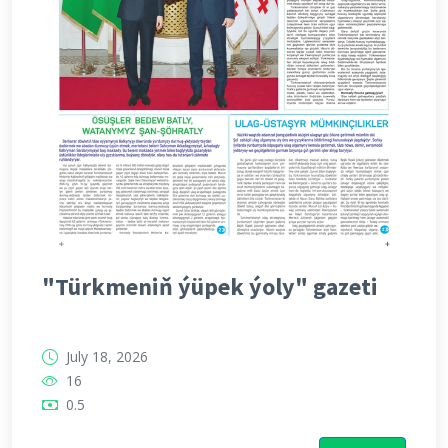
"Türkmeniň ýüpek ýoly" gazeti
July 18, 2026
16
0.5