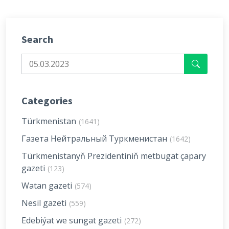
Search
Categories
Türkmenistan
(1641)
Газета Нейтральный Туркменистан
(1642)
Türkmenistanyň Prezidentiniň metbugat çapary
gazeti
(123)
Watan gazeti
(574)
Nesil gazeti
(559)
Edebiýat we sungat gazeti
(272)