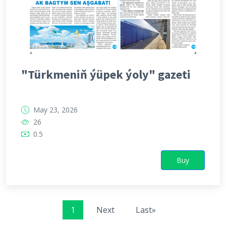
"Türkmeniň ýüpek ýoly" gazeti
May 23, 2026
26
0.5
Buy
1
Next
Last»