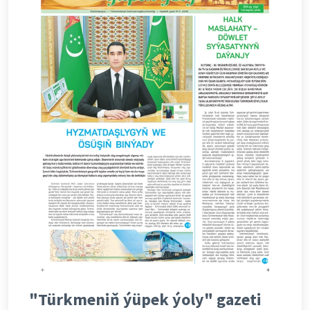
"Türkmeniň ýüpek ýoly" gazeti