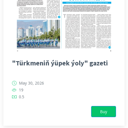
"Türkmeniň ýüpek ýoly" gazeti
May 30, 2026
19
0.5
Buy