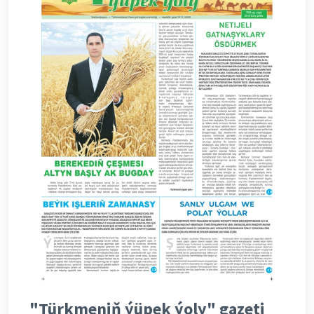
"Türkmeniň ýüpek ýoly" gazeti