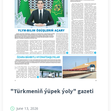
"Türkmeniň ýüpek ýoly" gazeti
June 13, 2026