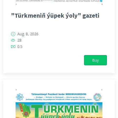
"Türkmeniň ýüpek ýoly" gazeti
Aug. 8, 2026
28
0.5
Buy