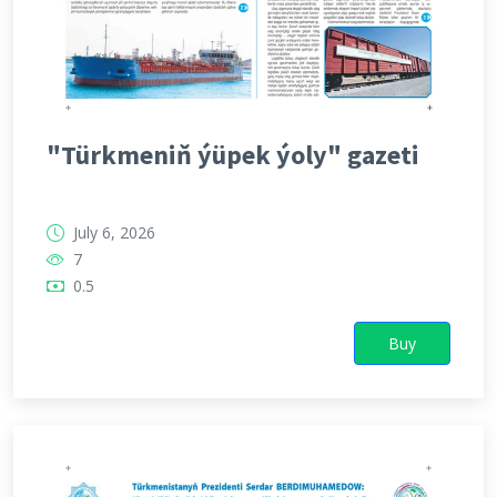
"Türkmeniň ýüpek ýoly" gazeti
July 6, 2026
7
0.5
Buy