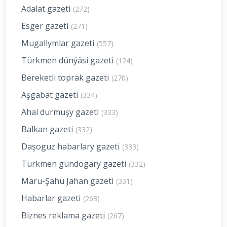
Adalat gazeti
(272)
Esger gazeti
(271)
Mugallymlar gazeti
(557)
Türkmen dünýäsi gazeti
(124)
Bereketli toprak gazeti
(270)
Aşgabat gazeti
(334)
Ahal durmuşy gazeti
(333)
Balkan gazeti
(332)
Daşoguz habarlary gazeti
(333)
Türkmen gündogary gazeti
(332)
Maru-Şahu Jahan gazeti
(331)
Habarlar gazeti
(268)
Biznes reklama gazeti
(267)