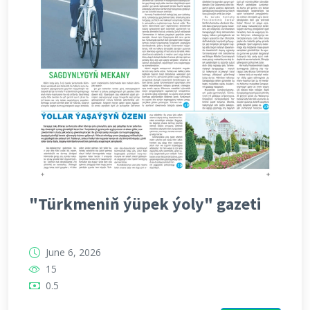
"Türkmeniň ýüpek ýoly" gazeti
June 6, 2026
15
0.5