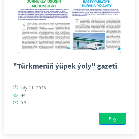
"Türkmeniň ýüpek ýoly" gazeti
July 11, 2026
44
0.5
Buy