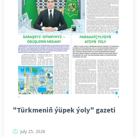
"Türkmeniň ýüpek ýoly" gazeti
July 25, 2026