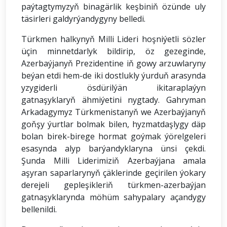
paýtagtymyzyň binagärlik keşbiniň özünde uly
täsirleri galdyrýandygyny belledi.
Türkmen halkynyň Milli Lideri hoşniýetli sözler
üçin minnetdarlyk bildirip, öz gezeginde,
Azerbaýjanyň Prezidentine iň gowy arzuwlaryny
beýan etdi hem-de iki dostlukly ýurduň arasynda
yzygiderli ösdürilýän ikitaraplaýyn
gatnaşyklaryň ähmiýetini nygtady. Gahryman
Arkadagymyz Türkmenistanyň we Azerbaýjanyň
goňşy ýurtlar bolmak bilen, hyzmatdaşlygy däp
bolan birek-birege hormat goýmak ýörelgeleri
esasynda alyp barýandyklaryna ünsi çekdi.
Şunda Milli Liderimiziň Azerbaýjana amala
aşyran saparlarynyň çäklerinde geçirilen ýokary
derejeli gepleşikleriň türkmen-azerbaýjan
gatnaşyklarynda möhüm sahypalary açandygy
bellenildi.