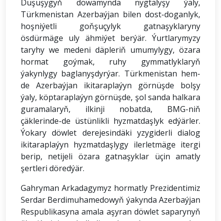
Duşuşygyň dowamynda nygtalyşy ýaly,
Türkmenistan Azerbaýjan bilen dost-doganlyk,
hoşniýetli goňşuçylyk gatnaşyklaryny
ösdürmäge uly ähmiýet berýär. Ýurtlarymyzy
taryhy we medeni däpleriň umumylygy, özara
hormat goýmak, ruhy gymmatlyklaryň
ýakynlygy baglanyşdyrýar. Türkmenistan hem-
de Azerbaýjan ikitaraplaýyn görnüşde bolşy
ýaly, köptaraplaýyn görnüşde, şol sanda halkara
guramalaryň, ilkinji nobatda, BMG-niň
çäklerinde-de üstünlikli hyzmatdaşlyk edýärler.
Ýokary döwlet derejesindäki yzygiderli dialog
ikitaraplaýyn hyzmatdaşlygy ilerletmäge itergi
berip, netijeli özara gatnaşyklar üçin amatly
şertleri döredýär.
Gahryman Arkadagymyz hormatly Prezidentimiz
Serdar Berdimuhamedowyň ýakynda Azerbaýjan
Respublikasyna amala aşyran döwlet saparynyň