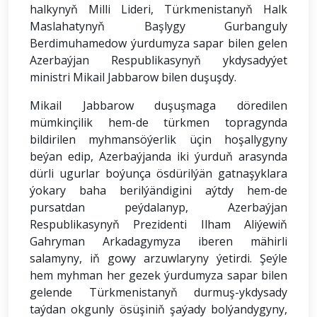
halkynyň Milli Lideri, Türkmenistanyň Halk
Maslahatynyň Başlygy Gurbanguly
Berdimuhamedow ýurdumyza sapar bilen gelen
Azerbaýjan Respublikasynyň ykdysadyýet
ministri Mikail Jabbarow bilen duşuşdy.
Mikail Jabbarow duşuşmaga döredilen
mümkinçilik hem-de türkmen topragynda
bildirilen myhmansöýerlik üçin hoşallygyny
beýan edip, Azerbaýjanda iki ýurduň arasynda
dürli ugurlar boýunça ösdürilýän gatnaşyklara
ýokary baha berilýändigini aýtdy hem-de
pursatdan peýdalanyp, Azerbaýjan
Respublikasynyň Prezidenti Ilham Aliýewiň
Gahryman Arkadagymyza iberen mähirli
salamyny, iň gowy arzuwlaryny ýetirdi. Şeýle
hem myhman her gezek ýurdumyza sapar bilen
gelende Türkmenistanyň durmuş-ykdysady
taýdan okgunly ösüşiniň şaýady bolýandygyny,