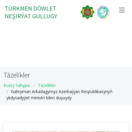
TÜRKMEN DÖWLET
NEŞIRÝAT GULLUGY
Täzelikler
Esasy Sahypa
Täzelikler
Gahryman Arkadagymyz Azerbaýjan Respublikasynyň
ykdysadyýet ministri bilen duşuşdy