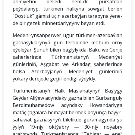
ähmiýetini belledi hem-de pursatdan
peýdalanyp, türkmen halkyna sowgat berlen
“Dostluk” gämisi üçin azerbaýjan tarapyna ýene-
de bir gezek minnetdarlygyny beýan etdi.
Medeni-ynsanperwer ugur türkmen-azerbaýjan
gatnaşyklarynyň gün tertibinde möhüm orny
eýeleýär. Şunuň bilen baglylykda, Baku we Genje
şäherlerinde Türkmenistanyň Medeniýet
günleriniň, Aşgabat we Arkadag şäherlerinde
bolsa Azerbaýjanyň Medeniýet günleriniň
ýokary derejede geçirilendigi aýdyldy.
Türkmenistanyň Halk Maslahatynyň Başlygy
Geýdar Aliýew adyndaky gazna bilen Gurbanguly
Berdimuhamedow adyndaky Howandarlyga
mätäç çagalara hemaýat bermek boýunça haýyr-
sahawat gaznasynyň bilelikde guramagynda şu
ýylyň 19-njy oktýabry — 30-njy noýabry
aralygynda Türkmenistanda “Tebigat — ene”