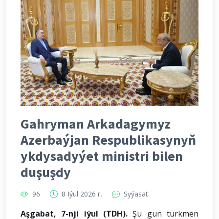
Gahryman Arkadagymyz
Azerbaýjan Respublikasynyň
ykdysadyýet ministri bilen
duşuşdy
96
8 Iýul 2026 г.
Syýasat
Aşgabat, 7-nji iýul (TDH).
Şu gün türkmen