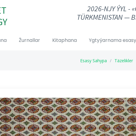
2026-NJY ÝYL - 
ET
TÜRKMENISTAN — B
GY
ana
Žurnallar
Kitaphana
Ygtyýarnama esasy
Esasy Sahypa
Täzelikler