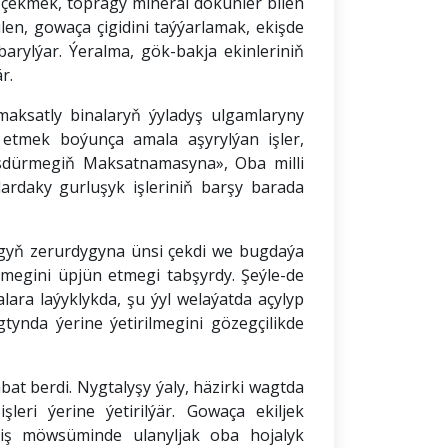
ş çekmek, topragy mineral dökünler bilen
ilen, gowaça çigidini taýýarlamak, ekişde
arylýar. Ýeralma, gök-bakja ekinleriniň
r.
aksatly binalaryň ýyladyş ulgamlaryny
n etmek boýunça amala aşyrylýan işler,
sdürmegiň Maksatnamasyna», Oba milli
ardaky gurluşyk işleriniň barşy barada
agyň zerurdygyna ünsi çekdi we bugdaýa
lmegini üpjün etmegi tabşyrdy. Şeýle-de
ra laýyklykda, şu ýyl welaýatda açylyp
ynda ýerine ýetirilmegini gözegçilikde
at berdi. Nygtalyşy ýaly, häzirki wagtda
eri ýerine ýetirilýär. Gowaça ekiljek
kiş möwsüminde ulanyljak oba hojalyk