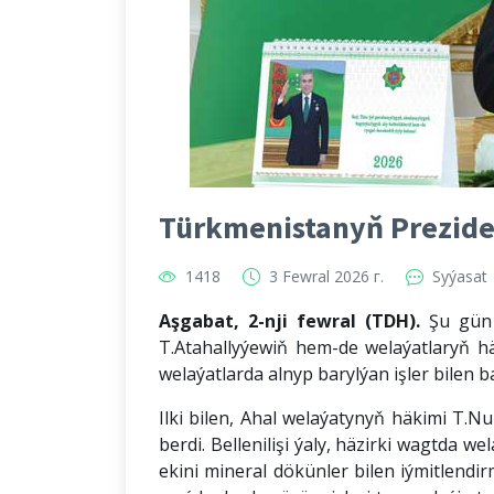
Türkmenistanyň Preziden
1418
3 Fewral 2026 г.
Syýasat
Aşgabat, 2-nji fewral (TDH).
Şu gün 
T.Atahallyýewiň hem-de welaýatlaryň 
welaýatlarda alnyp barylýan işler bilen 
Ilki bilen, Ahal welaýatynyň häkimi T.
berdi. Bellenilişi ýaly, häzirki wagtda 
ekini mineral dökünler bilen iýmitlendi