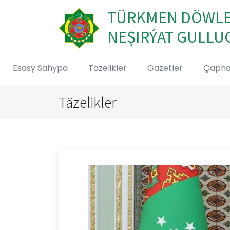
TÜRKMEN DÖWL
NEŞIRÝAT GULLU
Esasy Sahypa
Täzelikler
Gazetler
Çaph
Täzelikler