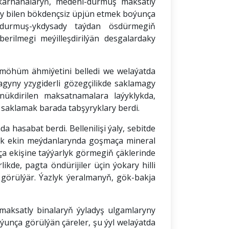
kärhanalaryň, medeni-durmuş maksatly
suwy bilen bökdençsiz üpjün etmek boýunça
 durmuş-ykdysady taýdan ösdürmegiň
rilmegi meýilleşdirilýän desgalardaky
möhüm ähmiýetini belledi we welaýatda
agyny yzygiderli gözegçilikde saklamagy
ükdirilen maksatnamalara laýyklykda,
de saklamak barada tabşyryklary berdi.
hasabat berdi. Bellenilişi ýaly, sebitde
 ak ekin meýdanlarynda goşmaça mineral
ça ekişine taýýarlyk görmegiň çäklerinde
kde, pagta öndürijiler üçin ýokary hilli
 görülýär. Ýazlyk ýeralmanyň, gök-bakja
aksatly binalaryň ýyladyş ulgamlaryny
oýunça görülýän çäreler, şu ýyl welaýatda