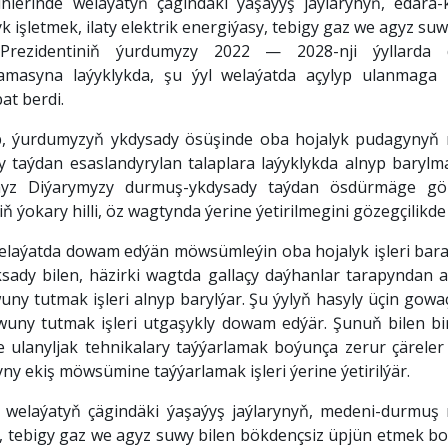
erinde welaýatyň çägindäki ýaşaýyş jaýlarynyň, edara-
k işletmek, ilaty elektrik energiýasy, tebigy gaz we agyz 
 Prezidentiniň ýurdumyzy 2022 — 2028-nji ýyllarda
asyna laýyklykda, şu ýyl welaýatda açylyp ulanmaga be
at berdi.
äp, ýurdumyzyň ykdysady ösüşinde oba hojalyk pudagynyň 
 taýdan esaslandyrylan talaplara laýyklykda alnyp barylm
myz Diýarymyzy durmuş-ykdysady taýdan ösdürmäge gön
eriň ýokary hilli, öz wagtynda ýerine ýetirilmegini gözegçilik
aýatda dowam edýän möwsümleýin oba hojalyk işleri barada 
sady bilen, häzirki wagtda gallaçy daýhanlar tarapyndan
uny tutmak işleri alnyp barylýar. Şu ýylyň hasyly üçin gowa
wuny tutmak işleri utgaşykly dowam edýär. Şunuň bilen birli
 ulanyljak tehnikalary taýýarlamak boýunça zerur çäreler
ny ekiş möwsümine taýýarlamak işleri ýerine ýetirilýär.
welaýatyň çägindäki ýaşaýyş jaýlarynyň, medeni-durmuş m
sy, tebigy gaz we agyz suwy bilen bökdençsiz üpjün etmek b