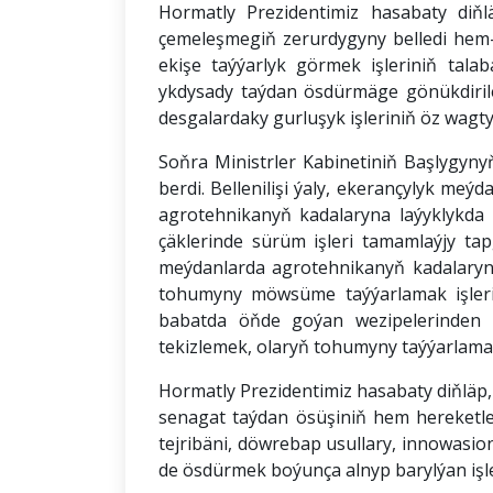
Hormatly Prezidentimiz hasabaty diňl
çemeleşmegiň zerurdygyny belledi hem
ekişe taýýarlyk görmek işleriniň tal
ykdysady taýdan ösdürmäge gönükdiril
desgalardaky gurluşyk işleriniň öz wagty
Soňra Ministrler Kabinetiniň Başlygyn
berdi. Bellenilişi ýaly, ekerançylyk me
agrotehnikanyň kadalaryna laýyklykda 
çäklerinde sürüm işleri tamamlaýjy tap
meýdanlarda agrotehnikanyň kadalaryna 
tohumyny möwsüme taýýarlamak işleri
babatda öňde goýan wezipelerinden u
tekizlemek, olaryň tohumyny taýýarlamak 
Hormatly Prezidentimiz hasabaty diňläp
senagat taýdan ösüşiniň hem hereketlen
tejribäni, döwrebap usullary, innowas
de ösdürmek boýunça alnyp barylýan işl