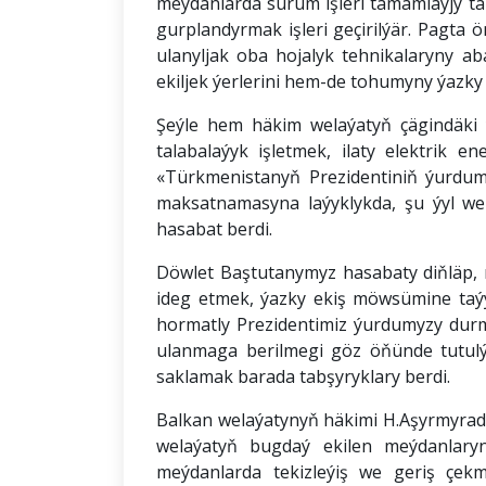
meýdanlarda sürüm işleri tamamlaýjy tap
gurplandyrmak işleri geçirilýär. Pagta ö
ulanyljak oba hojalyk tehnikalaryny ab
ekiljek ýerlerini hem-de tohumyny ýazk
Şeýle hem häkim welaýatyň çägindäki 
talabalaýyk işletmek, ilaty elektrik 
«Türkmenistanyň Prezidentiniň ýurdu
maksatnamasyna laýyklykda, şu ýyl wel
hasabat berdi.
Döwlet Baştutanymyz hasabaty diňläp, 
ideg etmek, ýazky ekiş möwsümine taýýa
hormatly Prezidentimiz ýurdumyzy durm
ulanmaga berilmegi göz öňünde tutulýan
saklamak barada tabşyryklary berdi.
Balkan welaýatynyň häkimi H.Aşyrmyradow
welaýatyň bugdaý ekilen meýdanlarynd
meýdanlarda tekizleýiş we geriş çek