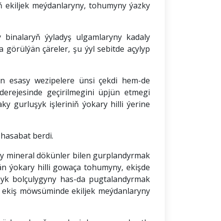
iň ekiljek meýdanlaryny, tohumyny ýazky
 binalaryň ýyladyş ulgamlaryny kadaly
 görülýän çäreler, şu ýyl sebitde açylyp
n esasy wezipelere ünsi çekdi hem-de
rejesinde geçirilmegini üpjün etmegi
 gurluşyk işleriniň ýokary hilli ýerine
hasabat berdi.
ragy mineral dökünler bilen gurplandyrmak
ýän ýokary hilli gowaça tohumyny, ekişde
azyk bolçulygyny has-da pugtalandyrmak
y ekiş möwsüminde ekiljek meýdanlaryny