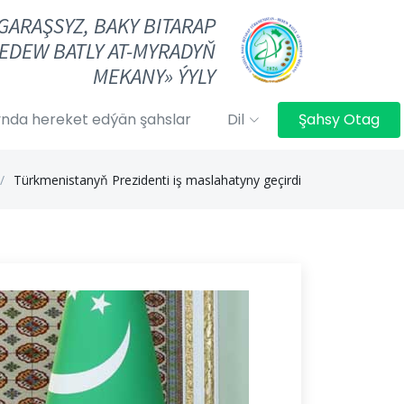
«GARAŞSYZ, BAKY BITARAP
EDEW BATLY AT-MYRADYŇ
MEKANY» ÝYLY
nda hereket edýän şahslar
Dil
Şahsy Otag
Türkmenistanyň Prezidenti iş maslahatyny geçirdi