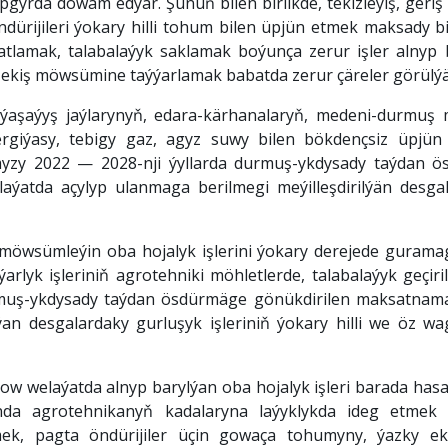
gyrda dowam edýär. Şunuň bilen birlikde, tekizleýiş, geri
ndürijileri ýokary hilli tohum bilen üpjün etmek maksady b
atlamak, talabalaýyk saklamak boýunça zerur işler alnyp b
y ekiş möwsümine taýýarlamak babatda zerur çäreler görülýä
ýaşaýyş jaýlarynyň, edara-kärhanalaryň, medeni-durmuş m
energiýasy, tebigy gaz, agyz suwy bilen bökdençsiz üpjü
myzy 2022 — 2028-nji ýyllarda durmuş-ykdysady taýdan ö
aýatda açylyp ulanmaga berilmegi meýilleşdirilýän desgal
möwsümleýin oba hojalyk işlerini ýokary derejede guram
rlyk işleriniň agrotehniki möhletlerde, talabalaýyk geçiri
uş-ykdysady taýdan ösdürmäge gönükdirilen maksatnamala
 desgalardaky gurluşyk işleriniň ýokary hilli we öz wagt
 welaýatda alnyp barylýan oba hojalyk işleri barada hasab
a agrotehnikanyň kadalaryna laýyklykda ideg etmek işl
mek, pagta öndürijiler üçin gowaça tohumyny, ýazky e