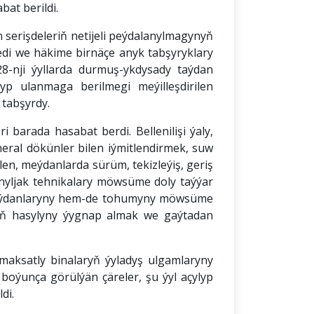
at berildi.
 serişdeleriň netijeli peýdalanylmagynyň
edi we häkime birnäçe anyk tabşyryklary
-nji ýyllarda durmuş-ykdysady taýdan
p ulanmaga berilmegi meýilleşdirilen
 tabşyrdy.
arada hasabat berdi. Bellenilişi ýaly,
ral dökünler bilen iýmitlendirmek, suw
en, meýdanlarda sürüm, tekizleýiş, geriş
lanyljak tehnikalary möwsüme doly taýýar
k meýdanlaryny hem-de tohumyny möwsüme
ynyň hasylyny ýygnap almak we gaýtadan
aksatly binalaryň ýyladyş ulgamlaryny
 boýunça görülýän çäreler, şu ýyl açylyp
di.