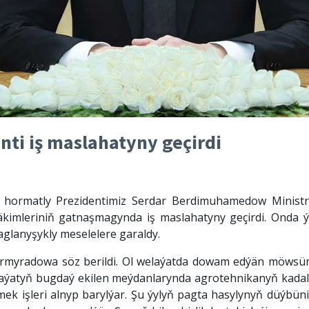
ti iş maslahatyny geçirdi
hormatly Prezidentimiz Serdar Berdimuhamedow Ministrl
häkimleriniň gatnaşmagynda iş maslahatyny geçirdi. Onda
baglanyşykly meselelere garaldy.
Nurmyradowa söz berildi. Ol welaýatda dowam edýän möwsüm
welaýatyň bugdaý ekilen meýdanlarynda agrotehnikanyň kadal
rmek işleri alnyp barylýar. Şu ýylyň pagta hasylynyň düýbü