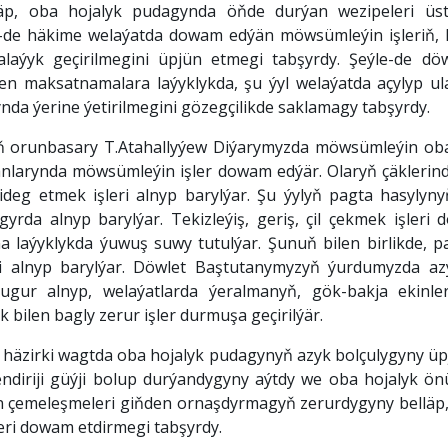
äp, oba hojalyk pudagynda öňde durýan wezipeleri üstünl
-de häkime welaýatda dowam edýän möwsümleýin işleriň, 
abalaýyk geçirilmegini üpjün etmegi tabşyrdy. Şeýle-de 
en maksatnamalara laýyklykda, şu ýyl welaýatda açylyp u
nda ýerine ýetirilmegini gözegçilikde saklamagy tabşyrdy.
yň orunbasary T.Atahallyýew Diýarymyzda möwsümleýin oba 
ýdanlarynda möwsümleýin işler dowam edýär. Olaryň çäklerin
ideg etmek işleri alnyp barylýar. Şu ýylyň pagta hasyly
gyrda alnyp barylýar. Tekizleýiş, geriş, çil çekmek işler
laýyklykda ýuwuş suwy tutulýar. Şunuň bilen birlikde, pag
 alnyp barylýar. Döwlet Baştutanymyzyň ýurdumyzda az
gur alnyp, welaýatlarda ýeralmanyň, gök-bakja ekinle
bilen bagly zerur işler durmuşa geçirilýär.
, häzirki wagtda oba hojalyk pudagynyň azyk bolçulygyny üp
diriji güýji bolup durýandygyny aýtdy we oba hojalyk önü
ion çemeleşmeleri giňden ornaşdyrmagyň zerurdygyny bellä
eri dowam etdirmegi tabşyrdy.