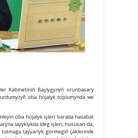
er Kabinetiniň Başlygynyň orunbasary
 ýurdumyzyň oba hojalyk toplumynda we
leýin oba hojalyk işleri barada hasabat
aryna laýyklykda ideg işleri, hususan-da,
ni tutmaga taýýarlyk görmegiň çäklerinde