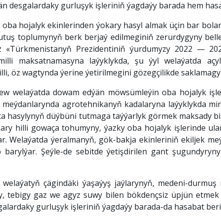
än desgalardaky gurluşyk işleriniň ýagdaýy barada hem hasab
 oba hojalyk ekinlerinden ýokary hasyl almak üçin bar bolan
utuş toplumynyň berk berjaý edilmeginiň zerurdygyny bell
z «Türkmenistanyň Prezidentiniň ýurdumyzy 2022 — 2028
li maksatnamasyna laýyklykda, şu ýyl welaýatda açyly
lli, öz wagtynda ýerine ýetirilmegini gözegçilikde saklamagy
w welaýatda dowam edýän möwsümleýin oba hojalyk işleri b
 meýdanlarynda agrotehnikanyň kadalaryna laýyklykda mine
ta hasylynyň düýbüni tutmaga taýýarlyk görmek maksady bil
okary hilli gowaça tohumyny, ýazky oba hojalyk işlerinde u
ýar. Welaýatda ýeralmanyň, gök-bakja ekinleriniň ekilje
yp barylýar. Şeýle-de sebitde ýetişdirilen gant şugundyr
welaýatyň çägindäki ýaşaýyş jaýlarynyň, medeni-durmuş m
asy, tebigy gaz we agyz suwy bilen bökdençsiz üpjün etmek
alardaky gurluşyk işleriniň ýagdaýy barada-da hasabat beril