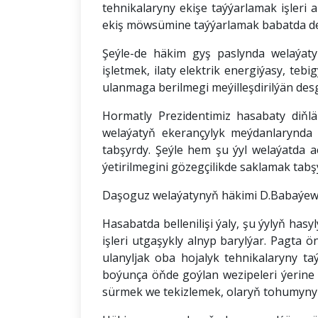
tehnikalaryny ekişe taýýarlamak işleri
ekiş möwsümine taýýarlamak babatda deg
Şeýle-de häkim gyş paslynda welaýaty
işletmek, ilaty elektrik energiýasy, te
ulanmaga berilmegi meýilleşdirilýän des
Hormatly Prezidentimiz hasabaty diň
welaýatyň ekerançylyk meýdanlarynda
tabşyrdy. Şeýle hem şu ýyl welaýatda a
ýetirilmegini gözegçilikde saklamak tabş
Daşoguz welaýatynyň häkimi D.Babaýew w
Hasabatda bellenilişi ýaly, şu ýylyň has
işleri utgaşykly alnyp barylýar. Pagta 
ulanyljak oba hojalyk tehnikalaryny t
boýunça öňde goýlan wezipeleri ýerine 
sürmek we tekizlemek, olaryň tohumyny e