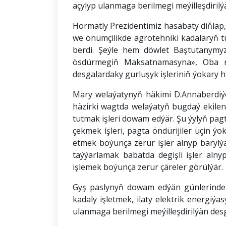
açylyp ulanmaga berilmegi meýilleşdirilý
Hormatly Prezidentimiz hasabaty diňläp,
we önümçilikde agrotehniki kadalaryň t
berdi. Şeýle hem döwlet Baştutanymy
ösdürmegiň Maksatnamasyna», Oba mil
desgalardaky gurluşyk işleriniň ýokary hi
Mary welaýatynyň häkimi D.Annaberdiýe
häzirki wagtda welaýatyň bugdaý ekilen
tutmak işleri dowam edýär. Şu ýylyň pag
çekmek işleri, pagta öndürijiler üçin ý
etmek boýunça zerur işler alnyp baryl
taýýarlamak babatda degişli işler aln
işlemek boýunça zerur çäreler görülýär.
Gyş paslynyň dowam edýän günlerinde 
kadaly işletmek, ilaty elektrik energiý
ulanmaga berilmegi meýilleşdirilýän desg