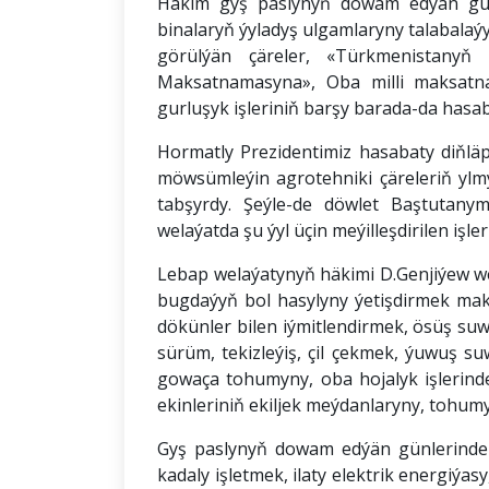
Häkim gyş paslynyň dowam edýän günl
binalaryň ýyladyş ulgamlaryny talabalaýy
görülýän çäreler, «Türkmenistanyň
Maksatnamasyna», Oba milli maksatnam
gurluşyk işleriniň barşy barada-da hasab
Hormatly Prezidentimiz hasabaty diňl
möwsümleýin agrotehniki çäreleriň ylmy
tabşyrdy. Şeýle-de döwlet Baştutany
welaýatda şu ýyl üçin meýilleşdirilen işl
Lebap welaýatynyň häkimi D.Genjiýew wel
bugdaýyň bol hasylyny ýetişdirmek mak
dökünler bilen iýmitlendirmek, ösüş suw
sürüm, tekizleýiş, çil çekmek, ýuwuş su
gowaça tohumyny, oba hojalyk işlerinde
ekinleriniň ekiljek meýdanlaryny, tohumy
Gyş paslynyň dowam edýän günlerinde 
kadaly işletmek, ilaty elektrik energiýa