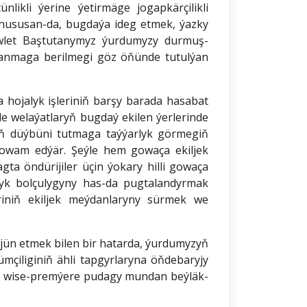
ikli ýerine ýetirmäge jogapkärçilikli
hususan-da, bugdaýa ideg etmek, ýazky
döwlet Baştutanymyz ýurdumyzy durmuş-
lanmaga berilmegi göz öňünde tutulýan
hojalyk işleriniň barşy barada hasabat
de welaýatlaryň bugdaý ekilen ýerlerinde
nyň düýbüni tutmaga taýýarlyk görmegiň
i dowam edýär. Şeýle hem gowaça ekiljek
ta öndürijiler üçin ýokary hilli gowaça
yk bolçulygyny has-da pugtalandyrmak
riniň ekiljek meýdanlaryny sürmek we
jün etmek bilen bir hatarda, ýurdumyzyň
mçiliginiň ähli tapgyrlaryna öňdebaryjy
p, wise-premýere pudagy mundan beýläk-