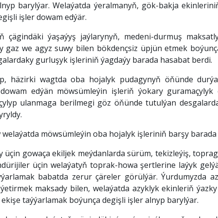
 alnyp barylýar. Welaýatda ýeralmanyň, gök-bakja ekinlerin
işli işler dowam edýär.
ň çägindäki ýaşaýyş jaýlarynyň, medeni-durmuş maksatly
bigy gaz we agyz suwy bilen bökdençsiz üpjün etmek boýunça
galardaky gurluşyk işleriniň ýagdaýy barada hasabat berdi.
läp, häzirki wagtda oba hojalyk pudagynyň öňünde durýa
 dowam edýän möwsümleýin işleriň ýokary guramaçylyk de
çylyp ulanmaga berilmegi göz öňünde tutulýan desgalardaky
yryldy.
elaýatda möwsümleýin oba hojalyk işleriniň barşy barada 
yly üçin gowaça ekiljek meýdanlarda sürüm, tekizleýiş, top
öndürijiler üçin welaýatyň toprak-howa şertlerine laýyk gel
aýýarlamak babatda zerur çäreler görülýär. Ýurdumyzda 
ýetirmek maksady bilen, welaýatda azyklyk ekinleriň ýazk
kişe taýýarlamak boýunça degişli işler alnyp barylýar.