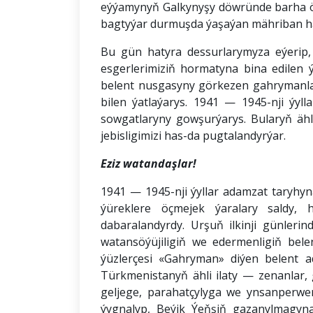
eýýamynyň Galkynyşy döwründe barha öz
bagtyýar durmuşda ýaşaýan mähriban hal
Bu gün hatyra dessurlarymyza eýerip
esgerlerimiziň hormatyna bina edilen ý
belent nusgasyny görkezen gahrymanla
bilen ýatlaýarys. 1941 — 1945-nji ýyl
sowgatlaryny gowşurýarys. Bularyň ähli
jebisligimizi has-da pugtalandyrýar.
Eziz watandaşlar!
1941 — 1945-nji ýyllar adamzat taryhyn
ýüreklere öçmejek ýaralary saldy, 
dabaralandyrdy. Urşuň ilkinji günlerin
watansöýüjiligiň we edermenligiň be
ýüzlerçesi «Gahryman» diýen belent 
Türkmenistanyň ähli ilaty — zenanlar, g
geljege, parahatçylyga we ynsanperwer
ýygnalyp, Beýik Ýeňşiň gazanylmagyna