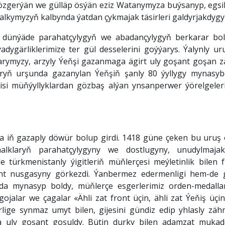
gerýän we gülläp ösýän eziz Watanymyza buýsanyp, egsilme
kymyzyň kalbynda ýatdan çykmajak täsirleri galdyrjakdygy
, dünýäde parahatçylygyň we abadançylygyň berkarar 
adygärliklerimize ter gül desselerini goýýarys. Ýalynly ur
rymyzy, arzyly Ýeňşi gazanmaga ägirt uly goşant goşan 
laryň urşunda gazanylan Ýeňşiň şanly 80 ýyllygy mynasy
si müňýyllyklardan gözbaş alýan ynsanperwer ýörelgelerim
a iň gazaply döwür bolup girdi. 1418 güne çeken bu uruş öw
halklaryň parahatçylygyny we dostlugyny, unudylmaja
de türkmenistanly ýigitleriň müňlerçesi meýletinlik bilen 
lent nusgasyny görkezdi. Ýanbermez edermenligi hem-de 
ada mynasyp boldy, müňlerçe esgerlerimiz orden-medalla
ojalar we çagalar «Ähli zat front üçin, ähli zat Ýeňiş üçin
lige synmaz umyt bilen, gijesini gündiz edip yhlasly zä
 uly goşant goşuldy. Bütin durky bilen adamzat mukadd