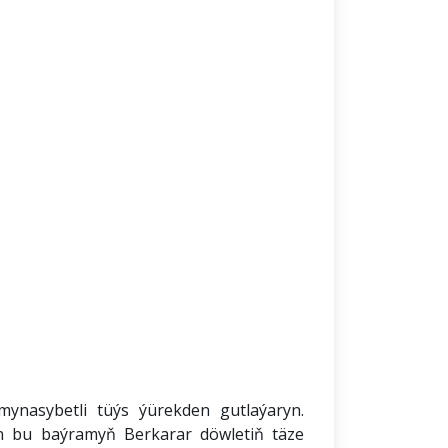
mynasybetli tüýs ýürekden gutlaýaryn.
n bu baýramyň Berkarar döwletiň täze