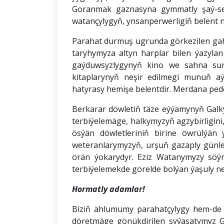
Goranmak gaznasyna gymmatly şaý-sepl
watançylygyň, ynsanperwerligiň belent 
Parahat durmuş ugrunda görkezilen gahry
taryhymyza altyn harplar bilen ýazylan
gaýduwsyzlygynyň kino we sahna sung
kitaplarynyň neşir edilmegi munuň a
hatyrasy hemişe belentdir. Merdana ped
Berkarar döwletiň täze eýýamynyň Galk
terbiýelemäge, halkymyzyň agzybirligini
ösýän döwletleriniň birine öwrülýän
weteranlarymyzyň, urşuň gazaply günle
örän ýokarydyr. Eziz Watanymyzy söý
terbiýelemekde görelde bolýan ýaşuly ne
Hormatly adamlar!
Biziň ählumumy parahatçylygy hem-de h
döretmäge gönükdirilen syýasatymyz G