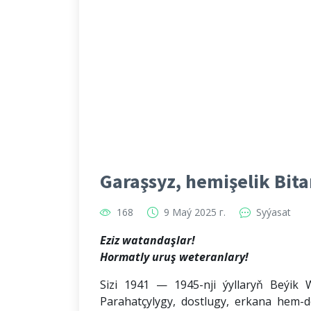
Garaşsyz, hemişelik Bit
168
9 Maý 2025 г.
Syýasat
Eziz watandaşlar!
Hormatly uruş weteranlary!
Sizi 1941 — 1945-nji ýyllaryň Beýik 
Parahatçylygy, dostlugy, erkana hem