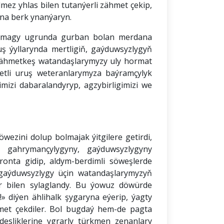
z yhlas bilen tutanýerli zähmet çekip,
na berk ynanýaryn.
bolmagy ugrunda gurban bolan merdana
uş ýyllarynda mertligiň, gaýduwsyzlygyň
zähmetkeş watandaşlarymyzy uly hormat
betli uruş weteranlarymyza baýramçylyk
izi dabaralandyryp, agzybirligimizi we
ezini dolup bolmajak ýitgilere getirdi,
k gahrymançylygyny, gaýduwsyzlygyny
fronta gidip, aldym-berdimli söweşlerde
gaýduwsyzlygy üçin watandaşlarymyzyň
r bilen sylaglandy. Bu ýowuz döwürde
!» diýen ählihalk şygaryna eýerip, ýagty
hmet çekdiler. Bol bugdaý hem-de pagta
esliklerine ygrarly türkmen zenanlary