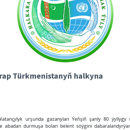
arap Türkmenistanyň halkyna
Watançylyk urşunda gazanylan Ýeňşiň şanly 80 ýyllygy 
-de abadan durmuşa bolan belent söýgini dabaralandyrýa