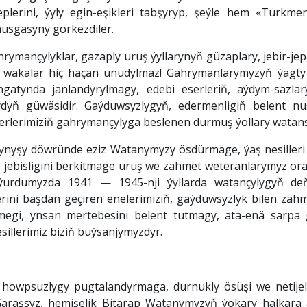
erini, ýyly egin-eşikleri tabşyryp, şeýle hem «Türkmeni
nusgasyny görkezdiler.
mançylyklar, gazaply uruş ýyllarynyň güzaplary, jebir-jep
 wakalar hiç haçan unudylmaz! Gahrymanlarymyzyň ýagty ýa
atynda janlandyrylmagy, edebi eserleriň, aýdym-sazlar
ýdyň güwäsidir. Gaýduwsyzlygyň, edermenligiň belent 
erlerimiziň gahrymançylyga beslenen durmuş ýollary watansö
ynyşy döwründe eziz Watanymyzy ösdürmäge, ýaş nesilleri 
, jebisligini berkitmäge uruş we zähmet weteranlarymyz ör
 ýurdumyzda 1941 — 1945-nji ýyllarda watançylygyň d
rini başdan geçiren enelerimiziň, gaýduwsyzlyk bilen zäh
megi, ynsan mertebesini belent tutmagy, ata-enä sarpa
sillerimiz biziň buýsanjymyzdyr.
owpsuzlygy pugtalandyrmaga, durnukly ösüşi we netijeli
araşsyz, hemişelik Bitarap Watanymyzyň ýokary halkara