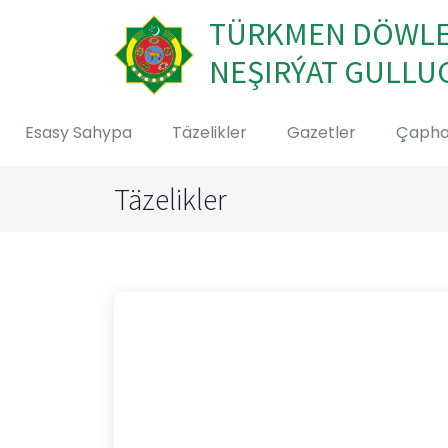
TÜRKMEN DÖWL
NEŞIRÝAT GULLU
Esasy Sahypa
Täzelikler
Gazetler
Çaph
Täzelikler