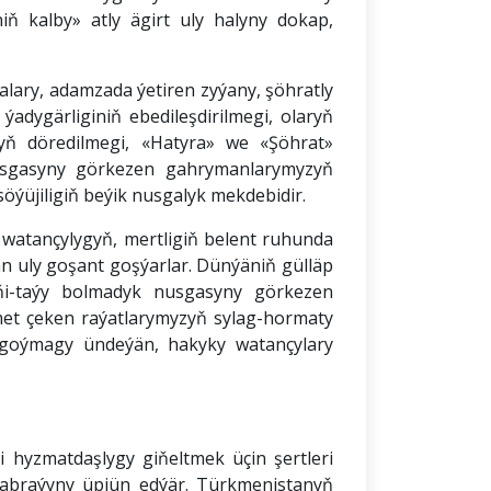
ň kalby» atly ägirt uly halyny dokap,
alary, adamzada ýetiren zyýany, şöhratly
dygärliginiň ebedileşdirilmegi, olaryň
yň döredilmegi, «Hatyra» we «Şöhrat»
nusgasyny görkezen gahrymanlarymyzyň
ýüjiligiň beýik nusgalyk mekdebidir.
watançylygyň, mertligiň belent ruhunda
än uly goşant goşýarlar. Dünýäniň gülläp
eňi-taýy bolmadyk nusgasyny görkezen
met çeken raýatlarymyzyň sylag-hormaty
 goýmagy ündeýän, hakyky watançylary
 hyzmatdaşlygy giňeltmek üçin şertleri
 abraýyny üpjün edýär. Türkmenistanyň