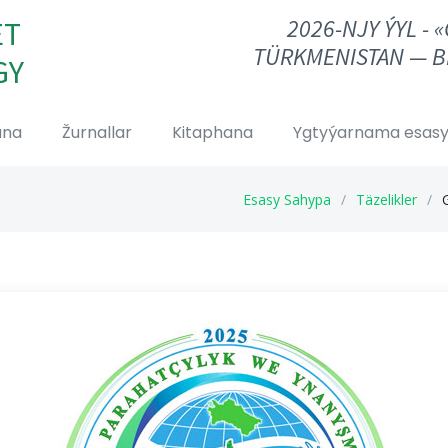
2026-NJY ÝYL - 
ET
TÜRKMENISTAN — B
GY
ana
Žurnallar
Kitaphana
Ygtyýarnama esasy
Esasy Sahypa
Täzelikler