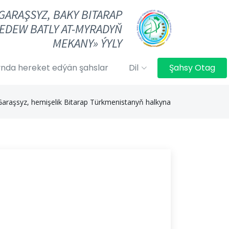
«GARAŞSYZ, BAKY BITARAP
EDEW BATLY AT-MYRADYŇ
MEKANY» ÝYLY
nda hereket edýän şahslar
Dil
Şahsy Otag
Garaşsyz, hemişelik Bitarap Türkmenistanyň halkyna