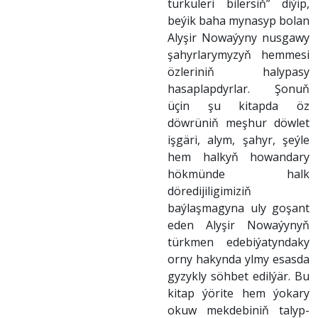
türküleri bilersiň” diýip,
beýik baha mynasyp bolan
Alyşir Nowaýyny nusgawy
şahyrlarymyzyň hemmesi
özleriniň halypasy
hasaplapdyrlar. Şonuň
üçin şu kitapda öz
döwrüniň meşhur döwlet
işgäri, alym, şahyr, şeýle
hem halkyň howandary
hökmünde halk
döredijiligimiziň
baýlaşmagyna uly goşant
eden Alyşir Nowaýynyň
türkmen edebiýatyndaky
orny hakynda ylmy esasda
gyzykly söhbet edilýär. Bu
kitap ýörite hem ýokary
okuw mekdebiniň talyp-