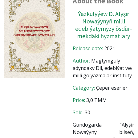
About the Book
Ýazkulyýew D. Alyşir
Nowaýynyň milli
edebiýatymyzy ösdür-
mekdäki hyzmatlary
Release date:
2021
Author:
Magtymguly
adyndaky Dil, edebiýat we
milli golýazmalar instituty
Category:
Çeper eserler
Price:
3,0 TMM
Sold:
30
Gündogarda: “Alyşir
Nowaýyny bilseň,