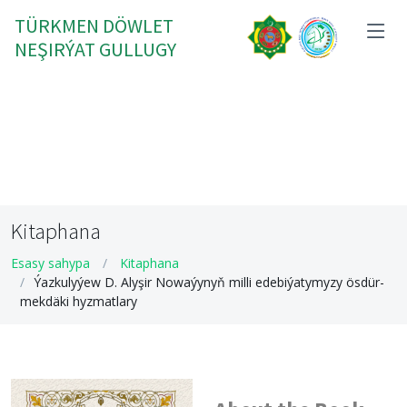
TÜRKMEN DÖWLET
NEŞIRÝAT GULLUGY
Kitaphana
Esasy sahypa
Kitaphana
Ýazkulyýew D. Alyşir Nowaýynyň milli edebiýatymyzy ösdür-
mekdäki hyzmatlary