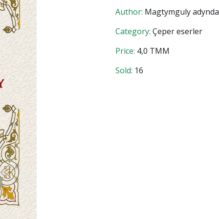
Author:
Magtymguly adyndaky 
Category:
Çeper eserler
Price:
4,0 TMM
Sold:
16