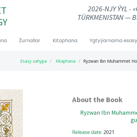
2026-NJY ÝYL - 
ET
TÜRKMENISTAN — B
GY
ana
Žurnallar
Kitaphana
Ygtyýarnama esasy
Esasy sahypa
Kitaphana
Ryzwan Ibn Muhammet Horas
About the Book
Ryzwan Ibn Muhammet
gu
Release date:
2021