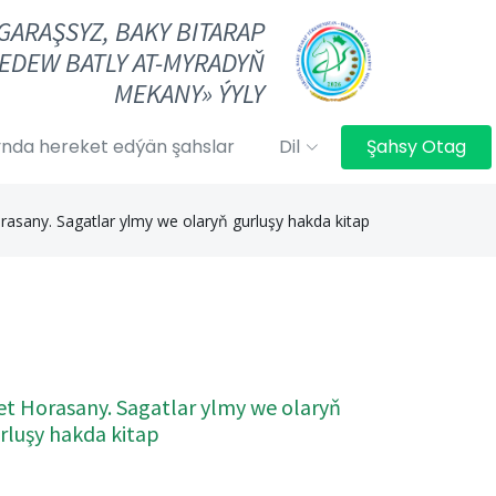
«GARAŞSYZ, BAKY BITARAP
EDEW BATLY AT-MYRADYŇ
MEKANY» ÝYLY
nda hereket edýän şahslar
Dil
Şahsy Otag
any. Sagatlar ylmy we olaryň gurluşy hakda kitap
 Horasany. Sagatlar ylmy we olaryň
rluşy hakda kitap