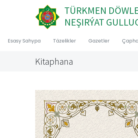
TÜRKMEN DÖWL
NEŞIRÝAT GULLU
Esasy Sahypa
Täzelikler
Gazetler
Çaph
Kitaphana