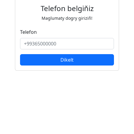
Telefon belgiňiz
Maglumaty dogry giriziň!
Telefon
Dikelt